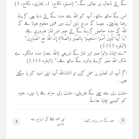
کے لئے ڈھال بن جائیں گے۔” (مسلم، نکاح، 1؛ بخاری، نکاح، 3)
اس کے ساتھ ساتھ، آپ کو اللہ سے مدد کے لئے دعا بھی کرتے
رہنا چاہئے۔ جیسا کہ درج ذیل آیت میں ہمیں معلوم ہوتا ہے کہ
اللہ کی مدد حاصل کرنے کے لئے صبر اور نماز ضروری ہے:
“يَا أَيُّهَا الَّذِينَ آمَنُوا اسْتَعِينُوا بِالصَّبْرِ وَالصَّلَاةِ إِنَّ اللَّهَ مَعَ الصَّابِرِينَ”
(البقرہ 2:153)
“اے ایمان والو! صبر اور نماز کے ذریعے (اللہ سے) مدد مانگو۔ بے
شک اللہ صبر کرنے والوں کے ساتھ ہے۔” (البقرہ 2:153)
اگر آپ ان تجاویز پر عمل کریں تو انشاءاللہ آپ اپنی امید کو پا سکتے
ہیں…
مشت زنی سے بچنے کے طریقے، مشت زنی حرام ہے یا نہیں، خود
کو کیسے بچایا جائے
نبی محمد ﷺ کی ازواج سے
عید کے دن روزہ رکھنا
شادی