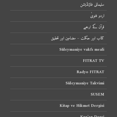
سلیمانی فاؤنڈیشن
اردو فتویٰ
قرآن کے ترجمے
کتاب اور حکمت – مضامین اور تحقیق
Süleymaniye vakfı meali
FITRAT TV
Radyo FITRAT
Süleymaniye Takvimi
SUSEM
Kitap ve Hikmet Dergisi