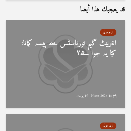
قد يعجبك هذا أيضا
اردو فتویٰ
انٹرنیٹ گیم ٹورنامنٹس سے پیسہ کمانا:
کیا یہ جوا ہے؟
15 Nisan 2026
19 پوسٹ
اردو فتویٰ