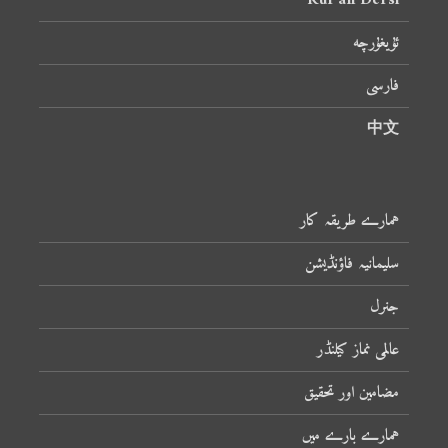
Kur’an Dersi
ئۇيغۇرچە
فارسی
中文
ہمارے طریقہ کار
سلیمانیہ فاؤنڈیشن
جنرل
عالمی نماز کیلنڈر
مضامین اور تحقیق
ہمارے بارے میں