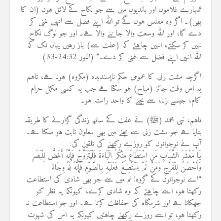
تمہارے غلاموں اور باندیوں میں سے جو نکاح کے لائق ہوں (ان کا
بھی)۔ اگر وہ مفلس ہوں گے تو اللہ اپنے فضل سے انہیں غنی کر
دے گا، اور اللہ وسعت والا جاننے والا ہے۔ اور جو لوگ نکاح
نہیں کر سکتے، انہیں چاہئے کہ (عفت سے) باز رہیں یہاں تک کہ
اللہ انہیں اپنے فضل سے غنی کر دے۔” (النور 24:32-33)
اگرچہ مشت زنی کا عمومی حکم ناپسندیدہ (مکروہ) ہونا ہے، تاہم
یہ اس وقت جائز (مباح) ہو سکتا ہے جب یہ کسی مکمل حرام
کام، جیسے زنا، سے بچنے کا واحد راستہ ہو۔
تاہم، نبی محمد (ﷺ) نے عفت کے ساتھ زندگی گزارنے کا طریقہ
بتایا ہے جو مشت زنی سے بچنے میں بھی معاون ثابت ہو سکتا ہے۔
آپ نے نوجوانوں کو روزے رکھنے کی تلقین کی:
يَا مَعْشَرَ الشَّبَابِ مَنِ اسْتَطَاعَ مِنْكُمُ الْبَاءَةَ فَلْيَتَزَوَّجْ فَإِنَّهُ أَغَضُّ لِلْبَصَرِ
وَأَحْصَنُ لِلْفَرْجِ وَمَنْ لَمْ يَسْتَطِعْ فَعَلَيْهِ بِالصَّوْمِ فَإِنَّهُ لَهُ وِجَاءٌ
“اے نوجوانوں کے گروہ! تم میں سے جو بھی شادی کی استطاعت
رکھتا ہو، اسے چاہئے کہ وہ شادی کرے، کیونکہ یہ نظر کو
جھکاتا ہے اور شرمگاہ کی حفاظت کرتا ہے۔ اور جو استطاعت نہ
رکھتا ہو، تو اسے روزے رکھنے چاہئیں کیونکہ یہ اس کی شہوت