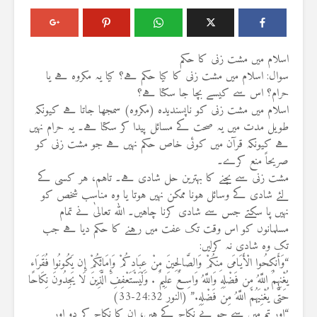
اسلام میں مشت زنی کا حکم
سوال: اسلام میں مشت زنی کا کیا حکم ہے؟ کیا یہ مکروہ ہے یا
حرام؟ اس سے کیسے بچا جا سکتا ہے؟
اسلام میں مشت زنی کو ناپسندیدہ (مکروہ) سمجھا جاتا ہے کیونکہ
طویل مدت میں یہ صحت کے مسائل پیدا کر سکتا ہے۔ یہ حرام نہیں
ہے کیونکہ قرآن میں کوئی خاص حکم نہیں ہے جو مشت زنی کو
صریحاً منع کرے۔
مشت زنی سے بچنے کا بہترین حل شادی ہے۔ تاہم، ہر کسی کے
لئے شادی کے وسائل ہونا ممکن نہیں ہوتا یا وہ مناسب شخص کو
نہیں پا سکتے جس سے شادی کرنا چاہیں۔ اللہ تعالیٰ نے تمام
مسلمانوں کو اس وقت تک عفت میں رہنے کا حکم دیا ہے جب
تک وہ شادی نہ کرلیں:
“وَأَنكِحُوا الْأَيَامَى مِنكُمْ وَالصَّالِحِينَ مِنْ عِبَادِكُمْ وَإِمَائِكُمْ إِن يَكُونُوا فُقَرَاء
يُغْنِهِمُ اللَّهُ مِن فَضْلِهِ وَاللَّهُ وَاسِعٌ عَلِيمٌ . وَلْيَسْتَعْفِفِ الَّذِينَ لَا يَجِدُونَ نِكَاحًا
حَتَّى يُغْنِيَهُمْ اللَّهُ مِن فَضْلِهِ.” (النور 24:32-33)
“اور تم میں سے جو بے نکاح کے ہیں، ان کا نکاح کر دو اور