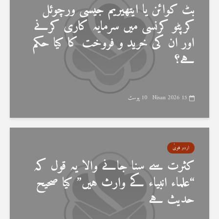
بٹ کوائن یا ایتھیریم جیسی ورچوئل
کرپٹو کرنسی میں سرمایہ کاری کرنے
اور ان کی خرید و فروخت کا کیا حکم
ہے؟
15 Nisan 2026
10 پوسٹ
اردو فتویٰ
کثرت سے سنا جانے والا یہ قول کہ
“علماء انبیاء کے وارث ہیں” کیا صحیح
حدیث ہے