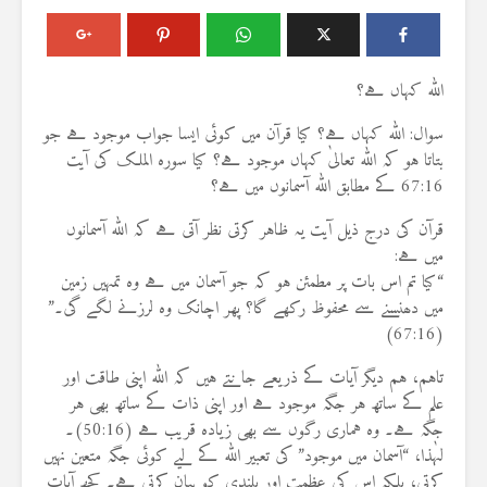
اللہ کہاں ہے؟
سوال: اللہ کہاں ہے؟ کیا قرآن میں کوئی ایسا جواب موجود ہے جو
بتاتا ہو کہ اللہ تعالیٰ کہاں موجود ہے؟ کیا سورہ الملک کی آیت
67:16 کے مطابق اللہ آسمانوں میں ہے؟
قرآن کی درج ذیل آیت یہ ظاہر کرتی نظر آتی ہے کہ اللہ آسمانوں
میں ہے:
“کیا تم اس بات پر مطمئن ہو کہ جو آسمان میں ہے وہ تمہیں زمین
میں دھنسنے سے محفوظ رکھے گا؟ پھر اچانک وہ لرزنے لگے گی۔”
(67:16)
تاہم، ہم دیگر آیات کے ذریعے جانتے ہیں کہ اللہ اپنی طاقت اور
علم کے ساتھ ہر جگہ موجود ہے اور اپنی ذات کے ساتھ بھی ہر
جگہ ہے۔ وہ ہماری رگوں سے بھی زیادہ قریب ہے (50:16)۔
لہٰذا، “آسمان میں موجود” کی تعبیر اللہ کے لیے کوئی جگہ متعین نہیں
کرتی، بلکہ اس کی عظمت اور بلندی کو بیان کرتی ہے۔ کچھ آیات