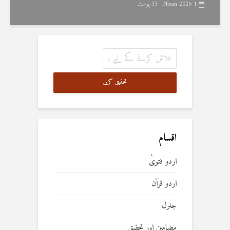
1 Nisan 2026
33 پوسٹ
تحقیق کریں
اقسام
اردو فتویٰ
اردو قرآن
جنرل
مضامین اور تحقیق