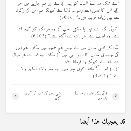
“بے شک ہم نے انسان کو پیدا کیا ہے اور ہم جانتے ہیں جو
کچھ اس کا نفس اسے وسوسہ ڈالتا ہے کیونکہ ہم اس کی رگوں
سے بھی زیادہ قریب ہیں۔” (50:16)
“کوئی نگاہ اسے نہیں پا سکتی، جب کہ وہ ہر نگاہ کو گھیر لیتا
ہے۔ وہ لطیف ہے، ہر بات سے آگاہ ہے۔” (6:103)
اللہ ایک ایسی حالت میں ہے جسے ہم سمجھ نہیں سکتے۔ ہم اس
کی جسمانی حالت کا تصور بھی نہیں کر سکتے۔ وہ ہمارے ہر خیال
سے بلند ہے کیونکہ وہ فرماتا ہے:
“(…) اس کے مانند کوئی چیز نہیں۔ وہ سننے والا، دیکھنے والا
ہے۔” (42:11)
قرآن کے بامحاورہ ترجمہ کے
الٰہی وحی کی زنجیر کی آخری
بیان میں
کڑی
قد يعجبك هذا أيضا