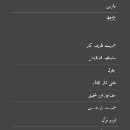
فارسی
中文
ہمارے طریقہ کار
سلیمانیہ فاؤنڈیشن
جنرل
عالمی نماز کیلنڈر
مضامین اور تحقیق
ہمارے بارے میں
اردو قرآن