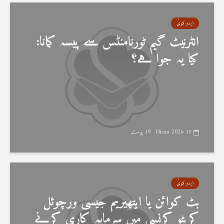
اردو فتویٰ
انٹرنیٹ گیم ٹورنامنٹس سے پیسہ کمانا:
کیا یہ جوا ہے؟
15 Nisan 2026
19 پوسٹ
اردو فتویٰ
بٹ کوائن یا ایتھیریم جیسی ورچوئل
کرپٹو کرنسی میں سرمایہ کاری کرنے