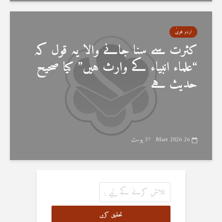
اردو فتویٰ
کثرت سے سنا جانے والا یہ قول کہ
“علماء انبیاء کے وارث ہیں” کیا صحیح
حدیث ہے
26 Mart 2026
37 پوسٹ
تحقیق کریں