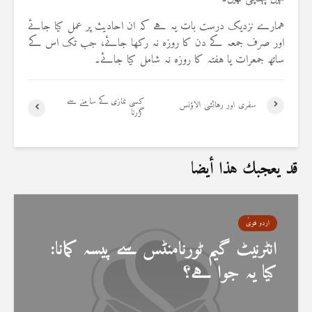
ہمارے نزدیک درست بات یہ ہے کہ ان احادیث پر عمل کیا جائے
اور صرف جمعہ کے دن کا روزہ نہ رکھا جائے، جب تک اس کے
ساتھ جمعرات یا ہفتہ کا روزہ نہ شامل کیا جائے۔
کسی نمازی کے سامنے سے
سفری اور رہائشی الاؤنس
گزرنا
قد يعجبك هذا أيضا
اردو فتویٰ
انٹرنیٹ گیم ٹورنامنٹس سے پیسہ کمانا:
کیا یہ جوا ہے؟