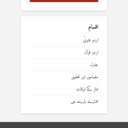
اقسام
اردو فتویٰ
اردو قرآن
جنرل
مضامین اور تحقیق
نماز کے اوقات
ہمارے بارے میں