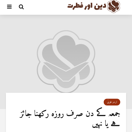
اردو فتویٰ
جمعہ کے دن صرف روزہ رکھنا جائز
ہے یا نہیں