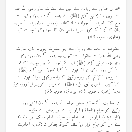
محمد بن عباس سے روایت ہے: میں نے حضرت جابر رضی اللہ عنہ
سے پوچھا، “کیا نبی کریم (ﷺ) نے جمعہ کے دن روزہ رکھنے سے
منع کیا؟” انہوں نے جواب دیا، “ہاں” (دوسرے راویوں نے مزید
بیان کیا کہ “اگر کوئی صرف اسی دن کا روزہ رکھنا چاہے۔”)
(بخاری، صوم، 63)
حضرت ابو ایوب سے روایت ہے جو حضرت جویریہ بنت حارث
رضی اللہ عنہا سے منقول ہے: “جب وہ جمعہ کے دن روزہ رکھ
رہی تھیں تو نبی کریم (ﷺ) ان کے پاس آئے اور پوچھا، “کیا تم
نے کل روزہ رکھا تھا؟” انہوں نے کہا “نہیں”۔ نبی کریم (ﷺ)
نے پوچھا “کیا تم کل روزہ رکھنے کا ارادہ رکھتی ہو؟” انہوں نے
کہا “نہیں”۔ اس پر نبی کریم (ﷺ) نے فرمایا، “تو پھر اپنا روزہ توڑ
دو۔” (بخاری، صوم، 63؛ ابو داؤد، صوم، 53)
ان احادیث کے مطابق بعض علماء نے جمعہ کے دن اکیلے روزہ
رکھنے کو حرام (ناجائز) قرار دیا ہے اور بعض نے مکروہ
(ناپسندیدہ) قرار دیا ہے۔ امام ابو حنیفہ، امام مالک اور امام محمد
نے اس کو مباح قرار دیا ہے، کیونکہ بظاہر ان تک یہ احادیث
نہیں پہنچی تھیں۔