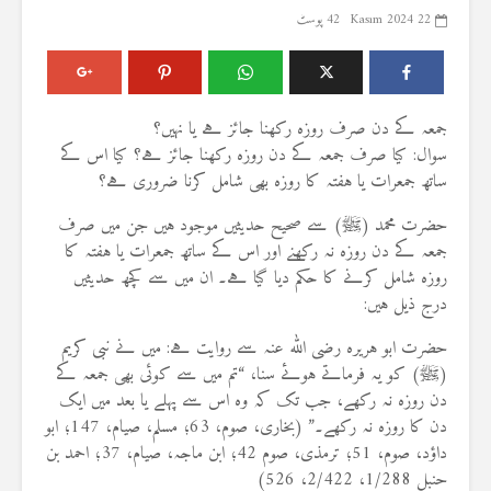
22 Kasım 2024
42 پوسٹ
جمعہ کے دن صرف روزہ رکھنا جائز ہے یا نہیں؟
سوال: کیا صرف جمعہ کے دن روزہ رکھنا جائز ہے؟ کیا اس کے
ساتھ جمعرات یا ہفتہ کا روزہ بھی شامل کرنا ضروری ہے؟
حضرت محمد (ﷺ) سے صحیح حدیثیں موجود ہیں جن میں صرف
جمعہ کے دن روزہ نہ رکھنے اور اس کے ساتھ جمعرات یا ہفتہ کا
روزہ شامل کرنے کا حکم دیا گیا ہے۔ ان میں سے کچھ حدیثیں
درج ذیل ہیں:
حضرت ابو ہریرہ رضی اللہ عنہ سے روایت ہے: میں نے نبی کریم
(ﷺ) کو یہ فرماتے ہوئے سنا، “تم میں سے کوئی بھی جمعہ کے
دن روزہ نہ رکھے، جب تک کہ وہ اس سے پہلے یا بعد میں ایک
دن کا روزہ نہ رکھے۔” (بخاری، صوم، 63؛ مسلم، صیام، 147؛ ابو
داؤد، صوم، 51؛ ترمذی، صوم 42؛ ابن ماجہ، صیام، 37؛ احمد بن
حنبل 1/288، 2/422، 526)