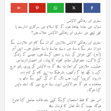
سفری اور رہائشی الاؤنس
سوال: میں جاننا چاہتا ہوں کہ کیا اسلام میں سرکاری ادارے یا
نجی شعبے میں سفری اور رہائشی الاؤنس حلال ہیں؟
سفری اور رہائشی الاؤنس ملازمین کو ان کے کام اور ملازمت کے
دوران سفر کے بدلے میں دیے جانے والے حقوق ہیں۔ انہیں آجر
(آجر) کئی عوامل کی بنیاد پر متعین کرتے ہیں، جیسے کہ زندگی
کی لاگت، جغرافیائی مقام، تنخواہ کا پیمانہ، اور انحصار/ازدواجی
حیثیت۔ ملازمین کو اجازت ہے کہ وہ الاؤنس کی پوری رقم خرچ
کریں یا کچھ بچا کر رکھیں، بشرطیکہ وہ اپنے کام کی تمام ذمہ
داریوں کو پورا کریں، جب تک کہ ان کی کمپنی کے ساتھ یہ
معاہدہ نہ ہو کہ جو الاؤنس انہوں نے خرچ نہیں کیا، اسے واپس
کرنا ہوگا۔
اس حق کا غلط استعمال کرکے کمپنی سے فائدہ حاصل کرنا ممنوع
ہوگا، جیسا کہ اللہ تعالیٰ کا فرمان ہے: