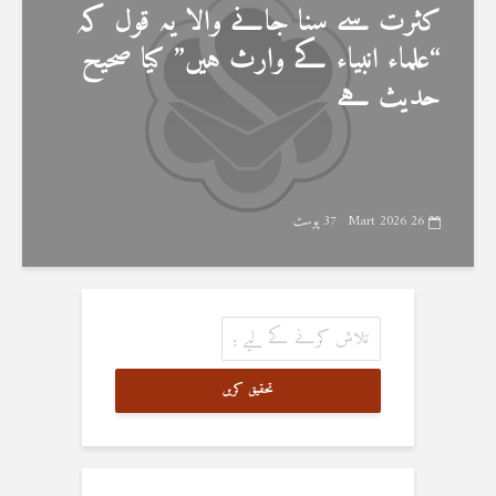
کثرت سے سنا جانے والا یہ قول کہ
“علماء انبیاء کے وارث ہیں” کیا صحیح
حدیث ہے
26 Mart 2026
37 پوسٹ
تحقیق کریں