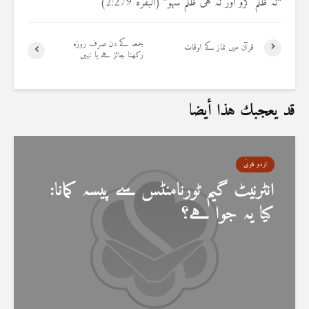
“نہ ظلم کرو اور نہ ہی ظلم سہو” (البقرہ 2:279)
جمعہ کے دن صرف روزہ
قرآن میں نماز کے اوقات
رکھنا جائز ہے یا نہیں
قد يعجبك هذا أيضا
اردو فتویٰ
انٹرنیٹ گیم ٹورنامنٹس سے پیسہ کمانا:
کیا یہ جوا ہے؟