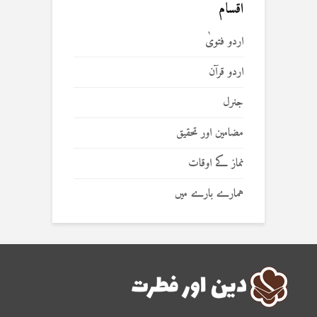
اقسام
اردو فتویٰ
اردو قرآن
جنرل
مضامین اور تحقیق
نماز کے اوقات
ہمارے بارے میں