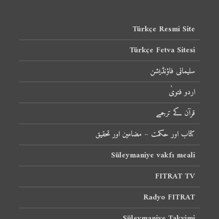
Türkçe Resmi Site
Türkçe Fetva Sitesi
سلیمانی فاؤنڈیشن
اردو فتویٰ
قرآن کے ترجمے
کتاب اور حکمت – مضامین اور تحقیق
Süleymaniye vakfı meali
FITRAT TV
Radyo FITRAT
Süleymaniye Takvimi