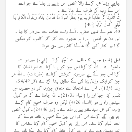
چاہیے ویسا ہی کرنے والا شخص اس راستے پر چلتا ہے جو اسے
اس کے رب کی طرف لے جاتا ہے ۔
إِنَّا أَنذَرْنَاكُمْ عَذَابًا قَرِيبًا يَوْمَ يَنظُرُ الْمَرْءُ مَا قَدَّمَتْ يَدَاهُ وَيَقُولُ الْكَافِرُ يَا
لَيْتَنِي كُنتُ تُرَابًا {40}
40. ہم نے تمہیں عنقریب آنے والے عذاب سے خبردار کیا تھا ۔
اس دن ہر شخص اپنے اپنے ہاتھوں سے کئے گئے کاموں کو دیکھے
گا ا ور کافر کہے گا: ہائے! کاش میں مٹی ہوتا!
——————————————————————————
فعل (شاء) جس کا مطلب ہے “کچھ کرنا”۔ (شيء) مصدر سے
ماخوذ ہے ۔ اللہ کا کرنا اس چیز کو پیدا کرنا ہے اور انسان کا
کرنا اس چیز کے لیے ضروری کوشش کرناہے (مفردات) ۔ اللہ ہر
چیز کو ایک وزن/ پیما ئش کے مطابق پیدا کرتا ہے (قمر 54/49،
رعد 13/8)۔ اس نے امتحان سے متعلق چیزوں کو دو حصوں میں
تقسیم کیا: اچھا اور برا (انبیاء 21/35)۔ اللہ چاہتا ہے کہ ہر کوئی
سیدھی راہ پر ہو (النساء 4/26) لیکن وہ صرف صحیح کام کرنے
والوں کو ہی سیدھےراستے پر مانتا ہے۔ (نور 24/46)۔کوئی شخص
جو بھی کچھ کرے اس کو اس چیز کے صحیح یا غلط ہونے کو
اسے الہام کرتا ہے۔ اس لئے جو کوئی صحیح کام کرتا ہےاس کا
اندر مطمئن ہوتا ہے اور جو کوئی غلط کام کرتا ہے اسکا نادر بے