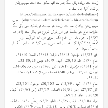
زیادہ سے زیادہ پانی کے بخارات اٹھا سکتی ہے اسے سیچوریشن
پوائنٹ کہا جاتا ہے ۔
(https://bilimgenc.tubitak.gov.tr/makale/bulutlari-
olusturan-su-damlaciklari-nasil- bir-arada-durur)۔ جب
سیچوریشن پوائنٹ حد سے زیادہ ہو جائے تو بادلوں میں پانی کے
بخارات مائع ہو جاتے ہیں اور بارش شروع ہو جاتی ہے (اعراف
7/57)۔ جو بادل اس مقام تک پہنچے ہیں ان کو آیت میں
“مُعْصِرَاتِ” کہا گیا ہے۔ یہ لفظ عربی میں گاڑھے بادلوں کے لیے
استعمال ہوتا ہے۔
الحجر 15/22، مؤمنون 23/18، فرقان 25/48، لقمان 31/10۔
انعام 6/99، طہ 20/53، کہف 50/9، عبس 80/25-32۔
انعام 6/141، مؤمنون 23/19، نمل 27/60، یٰسین 36/33-34۔
الصفت 37/21، الدخان 44/40-42، مرسلات 77/13-15،
35-38،
انعام 6/73، کہف 18/99، طہ 20/102، مؤمنون 23/101،
النمل 27/87، یٰسین 36/51، الصفت 37/19، زمر 39/68، کہف
50/20 ، الحاقہ 69/13۔
انبیاء 21/104، فرقان 25/25، الطور 52/9، رحمٰن 55/37، الحاقہ
69/16، المعارج 70/8، مزمل 73/18، المرسلٰت 77/9، التکویر