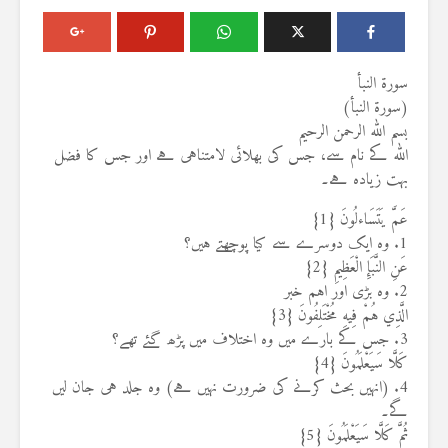
سورة النبأ
(سورۃ النبأ)
بسم الله الرحمن الرحيم
اللہ کے نام سے، جس کی بھلائی لامتناہی ہے اور جس کا فضل
بہت زیادہ ہے۔
عَمَّ يَتَسَاءلُونَ {1}
1. وہ ایک دوسرے سے کیا پوچھتے ہیں؟
عَنِ النَّبَإِ الْعَظِيمِ {2}
2. وہ بڑی اور اہم خبر
الَّذِي هُمْ فِيهِ مُخْتَلِفُونَ {3}
3. جس کے بارے میں وہ اختلاف میں پڑھ گئے تھے؟
كَلَّا سَيَعْلَمُونَ {4}
4. (انہیں بحث کرنے کی ضرورت نہیں ہے) وہ جلد ہی جان لیں
گے۔
ثُمَّ كَلَّا سَيَعْلَمُونَ {5}