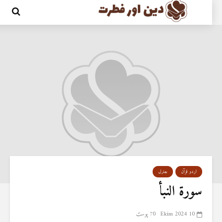
اردو قرآن
جنرل
سورة النبأ
10 Ekim 2024
70 پوسٹ