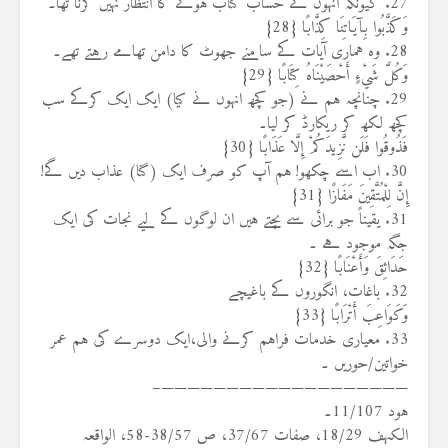
27. کیونکہ انہوں نے حساب کتاب ہونے کا انتظار نہیں کرنا تھا۔
وَكَذَّبُوا بِآيَاتِنَا كِذَّابًا {28}
28. وہ ہماری آیات کے سامنے جھوٹ کا دامن تھامے رہتے تھے۔
وَكُلَّ شَيْءٍ أَحْصَيْنَاهُ كِتَابًا {29}
29. چنانچہ ہم نے (جو کچھ انہوں نے کیا) ایک ایک کرکے سب
کچھ لکھ کر ریکارڈ کر لیا۔
فَذُوقُوا فَلَن نَّزِيدَكُمْ إِلَّا عَذَابًا {30}
30. اب اسے چکھو! ہم آپ کو صرف ایک (گنا) عذاب دیں گے!
إِنَّ لِلْمُتَّقِينَ مَفَازًا {31}
31. یقیناً جو برائی سے بچتے ہیں ان لوگوں کے لیے نجات کی ایک
جگہ موجود ہے ۔
حَدَائِقَ وَأَعْنَابًا {32}
32. باغات، انگوروں کے باغیچے
وَكَوَاعِبَ أَتْرَابًا {33}
33. معیاری خدمات فراہم کرنے والی،ایک دوسرے کی ہم عمر
خواتین/حوریں ۔
———————————————————–
ہود 11/107۔
الکہف 18/29، صفات 37/67، ص 38/57-58، الواقعہ