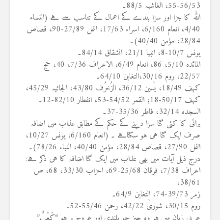
56/53-55، الغاشیہ 88/5۔
اللہ کا جزا اور سزا بندے کے اعمال کے تناسب سے ہے (النساء
4/40، انعام 6/160، اسراء 17/63، النمل 27/89-90، قصاص
28/84، مؤمن 40/40)۔
یونس 10/7-8، انبیا 21/1، انشقاق 84/14۔
المائدہ 5/10، 86، انعام 6/49، الاعراف 7/36، 40، حج
22/57، روم 30/16،التغابن 64/10۔
کہف 18/49، یٰسین 36/12، الزُخرُف 43/80، الجاثیہ 45/29،
کہف 50/17-18؛ القمر 54/52-53، انفطار 82/10-12۔
السجدہ 32/14، فاطر 35/36-37۔
برائی کا کئی گنا سزا دینے کے حکم کے مطابق عذاب میں اضافہ
صرف ایک گنا ہی ہو سکتاہے ۔ (انعام 6/160، یونس 10/27،
النمل 27/90، قصاص 28/84، مؤمن 40/40، النباء 78/26)۔
درج ذیل آیات میں بھی عذاب میں ایک گنا اضافہ کا ہی ذکر ہے:
اعراف 7/38، فرقان 25/68-69، احزاب 33/30، 68، ص
38/61،
زمر 39/73-74، التغابن 64/9۔
روم 30/15، شوریٰ 42/22، رحمن 55/46-52۔
عربی زبان میں ہر وہ چیز جو بلندی اور عروج پر ہو “کَعْبٌ”