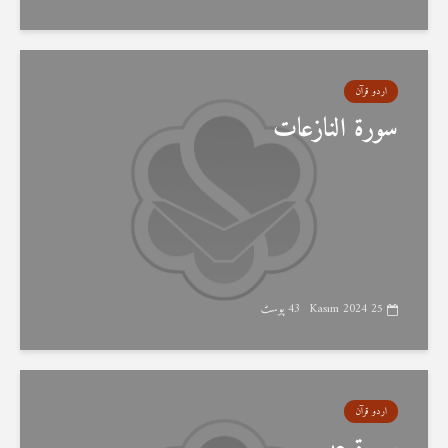
اردو قرآن
سورۃ النازعات
25 Kasım 2024
43 پوسٹ
اردو قرآن