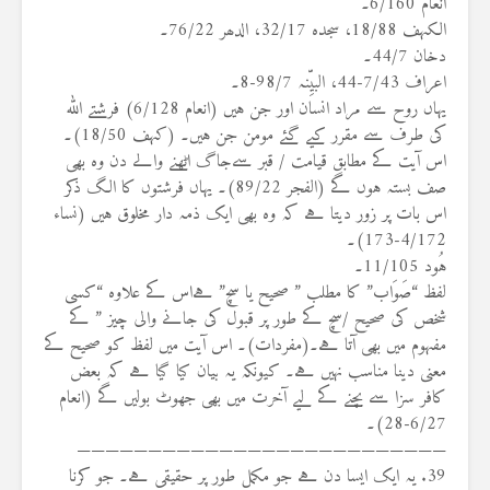
انعام 6/160۔
الکہف 18/88، سجدہ 32/17، الدھر 76/22۔
دخان 44/7۔
اعراف 7/43-44، البیِّنہ 98/7-8۔
یہاں روح سے مراد انسان اور جن ہیں (انعام 6/128) فرشتے اللہ
کی طرف سے مقرر کیے گئے مومن جن ہیں۔ (کہف 18/50)۔
اس آیت کے مطابق قیامت / قبر سےجاگ اٹھنے والے دن وہ بھی
صف بستہ ہوں گے (الفجر 89/22)۔ یہاں فرشتوں کا الگ ذکر
اس بات پر زور دیتا ہے کہ وہ بھی ایک ذمہ دار مخلوق ہیں (نساء
4/172-173)۔
ہُود 11/105۔
لفظ “صَوَاب” کا مطلب ” صحیح یا سچ” ہےاس کے علاوہ “کسی
شخص کی صحیح /سچ کے طور پر قبول کی جانے والی چیز ” کے
مفہوم میں بھی آتا ہے۔(مفردات)۔ اس آیت میں لفظ کو صحیح کے
معنی دینا مناسب نہیں ہے۔ کیونکہ یہ بیان کیا گیا ہے کہ بعض
کافر سزا سے بچنے کے لیے آخرت میں بھی جھوٹ بولیں گے (انعام
6/27-28)۔
——————————————————————————
39. یہ ایک ایسا دن ہے جو مکمل طور پر حقیقی ہے۔ جو کرنا