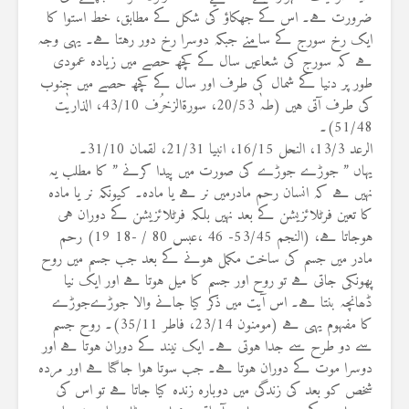
ضرورت ہے۔ اس کے جھکاؤ کی شکل کے مطابق، خط استوا کا
ایک رخ سورج کے سامنے جبکہ دوسرا رخ دور رہتا ہے۔ یہی وجہ
ہے کہ سورج کی شعاعیں سال کے کچھ حصے میں زیادہ عمودی
طور پر دنیا کے شمال کی طرف اور سال کے کچھ حصے میں جنوب
کی طرف آتی ہیں (طہٰ 20/53، سورۃالزخرُف 43/10، الذاریٰت
51/48)۔
الرعد 13/3، النحل 16/15، انبیا 21/31، لقمان 31/10۔
یہاں ” جوڑے جوڑے کی صورت میں پیدا کرنے ” کا مطلب یہ
نہیں ہے کہ انسان رحم مادرمیں نر ہے یا مادہ۔ کیونکہ نر یا مادہ
کا تعین فرٹلائزیشن کے بعد نہیں بلکہ فرٹلائزیشن کے دوران ہی
ہوجاتا ہے، (النجم 53/45- 46 ،عبس 80 / -18 19) رحم
مادر میں جسم کی ساخت مکمل ہونے کے بعد جب جسم میں روح
پھونکی جاتی ہے تو روح اور جسم کا میل ہوتا ہے اور ایک نیا
ڈھانچہ بنتا ہے۔ اس آیت میں ذکر کیا جانے والا جوڑےجوڑے
کا مفہوم یہی ہے (مومنون 23/14، فاطر 35/11)۔ روح جسم
سے دو طرح سے جدا ہوتی ہے۔ ایک نیند کے دوران ہوتا ہے اور
دوسرا موت کے دوران ہوتا ہے۔ جب سوتا ہوا جاگتا ہے اور مردہ
شخص کو بعد کی زندگی میں دوبارہ زندہ کیا جاتا ہے تو اس کی