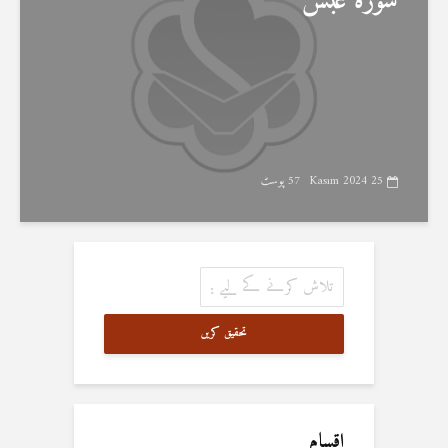
سورۃ عبس
25 Kasım 2024
57 پوسٹ
تحقیق کریں
اقسام