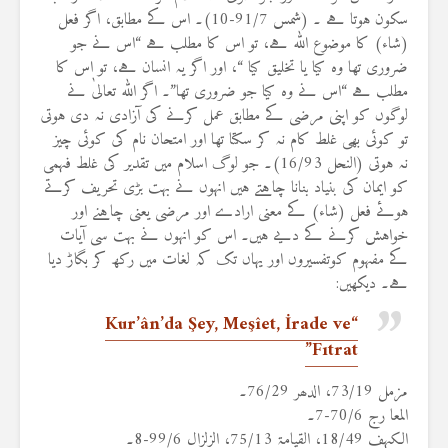
سکون ہوتا ہے ۔ (شمس 91/7-10)۔ اس کے مطابق، اگر فعل
(شاء) کا موضوع اللہ ہے، تو اس کا مطلب ہے “اس نے جو
ضروری تھا وہ کیا یا تخلیق کیا “، اور اگر یہ انسان ہے، تو اس کا
مطلب ہے “اس نے وہ کیا جو ضروری تھا”۔ اگر اللہ تعالیٰ نے
لوگوں کو اپنی مرضی کے مطابق عمل کرنے کی آزادی نہ دی ہوتی
تو کوئی بھی غلط کام نہ کر سکتا تھا اور امتحان نام کی کوئی چیز
نہ ہوتی (النحل 16/93)۔ جو لوگ اسلام میں تقدیر کی غلط فہمی
کو ایمان کی بنیاد بنانا چاہتے ہیں انہوں نے بہت بڑی تحریف کرتے
ہوئے فعل (شاء) کے معنی ارادے اور مرضی یعنی چاہنے اور
خواہش کرنے کے دیے ہیں۔ اس کو انہوں نے بہت سی آیات
کے مفہوم کوتفسیروں اور یہاں تک کہ لغات میں رکھ کر بگاڑ دیا
ہے۔ دیکھیں:
“Kur’ân’da Şey, Meşîet, İrade ve
Fıtrat”
مزمل 73/19، الدھر 76/29۔
المعا رج 70/6-7۔
الکہف 18/49، القیامۃ 75/13، الزلزال 99/6-8۔