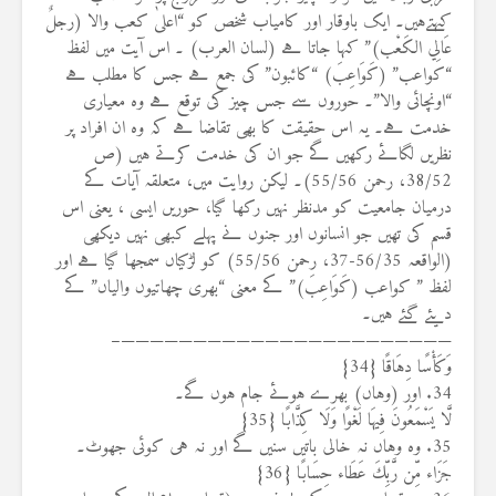
کہتےہیں۔ ایک باوقار اور کامیاب شخص کو “اعلیٰ کعب والا (رجلٌ
عَالِي الكَعْب)” کہا جاتا ہے (لسان العرب) ۔ اس آیت میں لفظ
“کواعب” (كَوَاعِبَ) “کائبون” کی جمع ہے جس کا مطلب ہے
“اونچائی والا”۔ حوروں سے جس چیز کی توقع ہے وہ معیاری
خدمت ہے۔ یہ اس حقیقت کا بھی تقاضا ہے کہ وہ ان افراد پر
نظریں لگائے رکھیں گے جو ان کی خدمت کرتے ہیں (ص
38/52، رحمن 55/56)۔ لیکن روایت میں، متعلقہ آیات کے
درمیان جامعیت کو مدنظر نہیں رکھا گیا، حوریں ایسی ، یعنی اس
قسم کی تھیں جو انسانوں اور جنوں نے پہلے کبھی نہیں دیکھی
(الواقعہ 56/35-37، رحمن 55/56) کو لڑکیاں سمجھا گیا ہے اور
لفظ ” كواعب (كَوَاعِبَ)” کے معنی “بھری چھاتیوں والیاں” کے
دیئے گئے ہیں۔
———————————————————————–
وَكَأْسًا دِهَاقًا {34}
34. اور (وہاں) بھرے ہوئے جام ہوں گے۔
لَّا يَسْمَعُونَ فِيهَا لَغْوًا وَلَا كِذَّابًا {35}
35. وہ وہاں نہ خالی باتیں سنیں گے اور نہ ہی کوئی جھوٹ۔
جَزَاء مِّن رَّبِّكَ عَطَاء حِسَابًا {36}