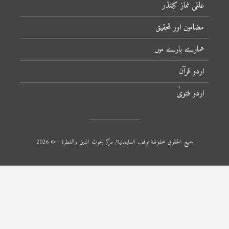
عالمی نماز کیلنڈر
مضامین اور تحقیق
ہمارے بارے میں
اردو قرآن
اردو فتویٰ
جميع الحقوق محفوظة لوقف السليمانية/ مركز بحوث الدين والفطرة · © 2026