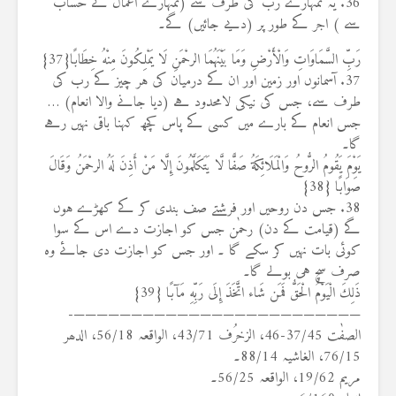
36. یہ تمہارے رب کی طرف سے (تمہارے اعمال کے حساب
سے ) اجر کے طور پر (دیے جائیں) گے۔
رَبِّ السَّمَاوَاتِ وَالْأَرْضِ وَمَا بَيْنَهُمَا الرحْمَنِ لَا يَمْلِكُونَ مِنْهُ خِطَابًا{37}
37. آسمانوں اور زمین اور ان کے درمیان کی ہر چیز کے رب کی
طرف سے، جس کی نیکی لامحدود ہے (دیا جانے والا انعام) …
جس انعام کے بارے میں کسی کے پاس کچھ کہنا باقی نہیں رہے
گا۔
يَوْمَ يَقُومُ الرُّوحُ وَالْمَلَائِكَةُ صَفًّا لَّا يَتَكَلَّمُونَ إِلَّا مَنْ أَذِنَ لَهُ الرحْمَنُ وَقَالَ
صَوَابًا {38}
38. جس دن روحیں اور فرشتے صف بندی کر کے کھڑے ہوں
گے (قیامت کے دن) رحمٰن جس کو اجازت دے اس کے سوا
کوئی بات نہیں کر سکے گا ۔ اور جس کو اجازت دی جائے وہ
صرف سچ ہی بولے گا۔
ذَلِكَ الْيَوْمُ الْحَقُّ فَمَن شَاء اتَّخَذَ إِلَى رَبِّهِ مَآبًا {39}
—————————————————————————-
الصفٰت 37/45-46، الزخرُف 43/71، الواقعہ 56/18، الدھر
76/15، الغاشیہ 88/14۔
مریم 19/62، الواقعہ 56/25۔