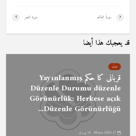
سورۃُ الفاتحہ
سورة النصر
قد يعجبك هذا أيضا
جنرل
قربانی کا حکم Yayınlanmış
Düzenle Durumu düzenle
Görünürlük: Herkese açık
Düzenle Görünürlüğü...
27 Mayıs 2026
16 پوسٹ