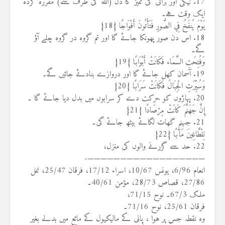
17. نیکی اور برائی کی تمیز کا دن (اللہ کی طرف سے) مقررہ کردہ
ایک وقت ہے۔
يَوْمَ يُنفَخُ فِي الصُّورِ فَتَأْتُونَ أَفْوَاجًا {18}
18. اس دن صور پھونکا جائے گا اور تم گروہ در گروہ چلے آؤ
گے۔
وَفُتِحَتِ السَّمَاء فَكَانَتْ أَبْوَابًا {19}
19. آسمان کھل جائے گا اور دروازے بنادئے جائیں گے۔
وَسُيِّرَتِ الْجِبَالُ فَكَانَتْ سَرَابًا {20}
20. پہاڑوں کو حرکت دے کر سرابوں میں بدل دیا جائے گا ۔
إِنَّ جَهَنَّمَ كَانَتْ مِرْصَادًا {21}
21. جہنم گھات لگائے بیٹھ جائے گی۔
لِلْطَّاغِينَ مَآبًا {22}
22. حد سے گزرنے والوں کی منزل،
——————————————————-
انعام 6/96، یونس 10/67، اسراء 17/12، فرقان 25/47، نمل
27/86، قصاص 28/73، مؤمن 40/61۔
ملک 67/3۔ نوح 71/15،
فرقان 25/61، نوح 71/16۔
وہ نقطہ جس پر ہوا ، پانی کے مالیکیول کے مائع میں بدلے بغیر