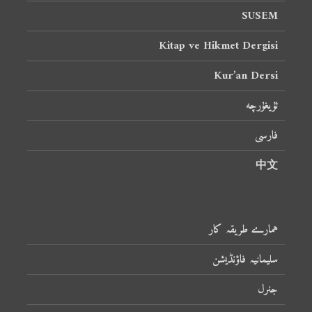
SUSEM
Kitap ve Hikmet Dergisi
Kur’an Dersi
ئۇيغۇرچە
فارسی
中文
ہمارے طریقہ کار
سلیمانیہ فاؤنڈیشن
جنرل