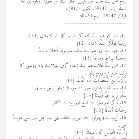
روح اس کے جسم میں واپس آجاتی ہے اور جوڑا دوبارہ بن جا
تاہے (زمر 39/42، تکویر 81/7)۔
فرقان 25/47، روم 30/23۔
———————————————-
11. دن کو ہم نے کام کرنے اور کمانے کا وقت بنا دیا۔
وَبَنَيْنَا فَوْقَكُمْ سَبْعًا شِدَادًا {12}
12. تمھارے اوپر ہم نے سات مضبوط آسمان بنائے۔
وَجَعَلْنَا سِرَاجًا وَهَّاجًا {13}
13. اس کے علاوہ ہم نے زیادہ گرمی پھیلانے والا روشنی کا
ایک منبع / سورج بنایا ۔
وَأَنزَلْنَا مِنَ الْمُعْصِرَاتِ مَاء ثَجَّاجًا {14}
14. سیر شدہ بادلوں میں سے موسلا دھار بارش برسائی ،
لِنُخْرِجَ بِهِ حَبًّا وَنَبَاتًا {15}
15. تاکہ ہم اس سے اناج اور پودے اگائیں۔
وَجَنَّاتٍ أَلْفَافًا {16}
16. (پودے) پھولوں سے بھرپور باغات بھی جو آپس میں ملے ہوئے
ہیں۔
إِنَّ يَوْمَ الْفَصْلِ كَانَ مِيقَاتًا {17}