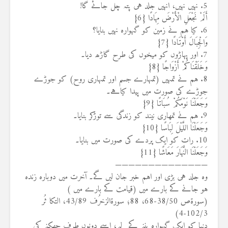
5. نہیں نہیں، انہیں جلد ہی پتہ چل جائے گا!
أَلَمْ نَجْعَلِ الْأَرْضَ مِهَادًا {6}
6. کیا ہم نے زمین کو گہوارہ نہیں بنایا؟
وَالْجِبَالَ أَوْتَادًا {7}
7. اور پہاڑوں کو میخوں کی طرح گاڑھ دیا۔
وَخَلَقْنَاكُمْ أَزْوَاجًا {8}
8. ہم نے تمہیں (تمہارے جسم اور تمہاری روح) کو جوڑے
جوڑے کی صورت میں پیدا کیاہے۔
وَجَعَلْنَا نَوْمَكُمْ سُبَاتًا {9}
9. ہم نے تمھاری نیند کو زندگی سے توڑکر بنایا۔
وَجَعَلْنَا اللَّيْلَ لِبَاسًا {10}
10. رات کو ایک پردے کی صورت میں بنایا۔
وَجَعَلْنَا النَّهَارَ مَعَاشًا {11}
——————————————
وہ جلد ہی بڑی اور اہم خبر جان لیں گے۔ آخرت میں دوبارہ زندہ
ہو جانے کے بارے میں (قیامت کے بارے میں )
(سورۃص 38/50-68، 88؛ سورۃالزخرُف 43/89، التکا ثُر
102/3-4)
دنیا کو ایک گہوارہ بننے کے لیے، اسے دونوں طرف جھکنے کی