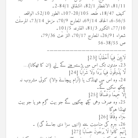
81/11، الانفطار 82/1، انشقاق 84/1-2۔
کہف 18/47، طٰحہ 20/105-107، الطور 52/10، الواقعہ
56/5-6، الحاقہ 69/14، المعارج 70/9، مزمل 73/14، المرسلٰت
77/10، التکویر 81/3، القارعہ 101/5۔
شعراء 26/91، المعارج 70/17، النٰز عٰت 79/36،
ص 38/55-56
———————————————————–
لَابِثِينَ فِيهَا أَحْقَابًا {23}
23. مدتوں تک اس میں پڑےرہنے کے لیے (ان کا ٹھکانا)…
لَّا يَذُوقُونَ فِيهَا بَرْدًا وَلَا شَرَابًا {24}
24. وہ اس میں ٹھنڈک یا (آرام پہچانے والا) کوئی مشروب نہ
چکھ سکیں گے۔
إِلَّا حَمِيمًا وَغَسَّاقًا {25}
25. وہ صرف وہی کچھ چکھیں گے جو بہت گرم ہو یا جو بہت
ٹھنڈا ہوگا
جَزَاء وِفَاقًا {26}
26. جرم کی مناسبت سے (انہیں سزا دی جائے گی) ۔
إِنَّهُمْ كَانُوا لَا يَرْجُونَ حِسَابًا {27}