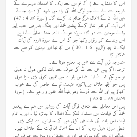
اس کا منشا یہ ہے ) کہ تم میں سے ایک کا امتحان دوسرے کے
ذریعہ سے لے لے جو لوگ اللہ کی راہ میں شہید کر دیے جاتے
ہیں اللہ ان کے اعمال ہرگز ضائع نہ کرے گا۔ (سورة محمد 4 : 47)
اس آیت کو نظر انداز کرکے پیغمبر محمدؐ اور جنگ بدر میں حصہ لینے
والے مومنین سے دو گناہ سرزد ہوئے۔ البتہ خدا : تعالٰی نے اپنے
اس وعدے کو برقرار رکھا جو کہ اس نے سورۃ الروم کی آیات
ایک تا چھ (الروم -6-1 : 30 ) میں کیا تھا اور مومنین کو فتح سے
ہمکنار کیا۔
مندرجہ ذیل آیت سے ہمیں یہ معلوم ہوتا ہے۔
ترجمہ: اگر پہلے ہی سے اللہ کی طرف سے بات لکھی ہوئی نہ ہوتی
تو جو کچھ تم نے لیا ہے اس بارے میں تمہیں کوئی بڑی سزا ہوتی۔
پس جو کچھ حلال اور پاکیزہ غنیمت تم نے حاصل کی ہے خوب
کھاؤ پیو اور اللہ سے ڈرتے رہو یقیناً اللہ غفور و رحیم ہے۔ (سورۃ
الانفال69 – 68:8 )
پس اس معاملے سے متعلق قرآنی آیات کی روشنی میں ہم نے پیغمبر
محمدؐ کی قیادت میں مسلمان لشکر کے افعال کا جائزہ لیا ۔ اور يہ تمام
آیات اس بات کی نشاندہی کرتی ہیں کہ مسلمانوں سے ایک بڑی
غلطی سرزد ہوئی وہ یہ کہ ان کے اعمال ان آیات کے خلاف تھے۔
چنانچہ ان سے گناہ سرزد ہوا اور در حقیقت وہ سزا سے صرف اسی