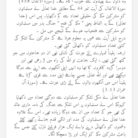
وہ دلوں کے بھیدوں سے خوب آگاہ ہے۔ (سورة الانفال 43:8)
سورة الانفال کی آیت نمبر 44 کے مطابق خدا تعالٰی نے مسلمانوں
کو مشرکین مکہ کی حقیقی تعداد سے کم دکھایا۔ پس اس (خدا
تعالٰی) کے یہ الفاظ یعنی ” مکہ کی فتح ” جنگ بدر میں مسلمانوں
کو مشرکین سے فتحياب ہونے کے نتیجے میں ملی ۔
درج ذیل آیت سے ہمیں یہ معلوم ہوتا ہے کہ مشرکین کے لشکر کی
کتنی تعداد مسلمانوں کو دکھائی گئی تھی۔
ترجمہ: یقیناً تمہارے لئے عبرت کی نشانی تھی ان دو جماعتوں میں جو
گتھ گئی تھیں ، ایک جماعت تو اللہ کی راہ میں لڑ رہی تھی اور
دوسرا گروہ کافروں کا تھا وہ انہیں اپنی آنکھوں سے اپنے سے دوگنا
دیکھتے تھے اور اللہ تعالٰی جسے چاہے اپنی مدد سے قوی کرتا ہے
یقیناً اس میں آنکھوں والوں کے لئے بڑی عبرت ہے۔ (سورة آل
عمران 13: 3)
خدا تعالٰی نے مکی لشکر کو مسلمانوں سے دوگنی تعداد میں دکھایا
کیونکہ اس نے مسلمانوں پر اس لشکر سے جنگ کی ذمہ داری عائد
کی تھی جو کہ تعداد میں ان سے دوگنا زیادہ تھی۔ اس کے علاوہ
خدا تعالٰی نے مسلمانوں کی مدد اور انکے قدم جمائے رکھنے کیلئے
دشمنوں کو دکھائی دینے والے ایک ہزار فرشتے نازل کئے جس کے
باعث مشرکین مکہ کو ایک اور بڑا دھچکا لگا۔