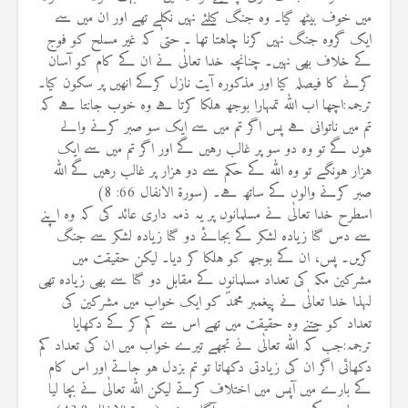
میں خوف بيٹھ گیا۔ وہ جنگ کیلئے نہیں نکلے تھے اور ان میں سے
ایک گروہ جنگ نہیں کرنا چاہتا تھا ۔ حتیٰ کہ غیر مسلح کو فوج
کے خلاف بھی نہیں۔ چنانچہ خدا تعالٰی نے ان کے کام کو آسان
کرنے کا فیصلہ کیا اور مذکورہ آیت نازل کرکے انھیں پر سکون کیا۔
ترجمہ:اچھا اب اللہ تمہارا بوجھ ہلکا کرتا ہے وہ خوب جانتا ہے کہ
تم میں ناتوانی ہے پس اگر تم میں سے ایک سو صبر کرنے والے
ہوں گے تو وہ دو سو پر غالب رہیں گے اور اگر تم میں سے ایک
ہزار ہونگے تو وہ اللہ کے حکم سے دو ہزار پر غالب رہیں گے اللہ
صبر کرنے والوں کے ساتھ ہے۔ (سورة الانفال 66: 8)
اسطرح خدا تعالٰی نے مسلمانوں پر یہ ذمہ داری عائد کی کہ وہ اپنے
سے دس گنا زيادہ لشکر کے بجائے دو گنا زیادہ لشکر سے جنگ
کریں۔ پس، ان کے بوجھ کو ہلکا کر دیا۔ لیکن حقیقت میں
مشرکین مکہ کی تعداد مسلمانوں کے مقابل دو گنا سے بھی زیادہ تھی
لہذا خدا تعالٰی نے پیغمبر محمدؐ کو ایک خواب میں مشرکین کی
تعداد کو جتنے وہ حقیقت میں تھے اس سے کم کر کے دکھایا
ترجمہ:جب کہ اللہ تعالٰی نے تجھے تیرے خواب میں ان کی تعداد کم
دکھائی اگر ان کی زیادتی دکھاتا تو تم بزدل ہو جاتے اور اس کام
کے بارے میں آپس میں اختلاف کرتے لیکن اللہ تعالٰی نے بچا لیا