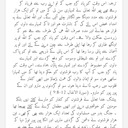
ترجمہ: اس وقت کو یاد کرو جب کہ تم اپنے رب سے فریاد کر
رہے تھے پھر اللہ تعالٰی نے تمہاری سن لی کہ میں تم کو ایک ہزار
فرشتوں سے مدد دونگا جو لگاتار چلے آئیں گے۔ اور اللہ تعالٰی نے یہ
امداد محض اس لئے کی کہ بشارت ہو اور تاکہ تمہارے دلوں کو
قرار ہو جائے اور مدد صرف اللہ ہی کی طرف سے ہے جو کہ
زبردست حکمت والا ہے۔ اس وقت کو یاد کرو جب کہ اللہ تم پر
اونگھ طاری کر رہا تھا اپنی طرف سے چین دینے کے لئے اور تم پر
آسمان سے پانی برسا رہا تھا کہ اس پانی کے ذریعے سے تم کو پاک
کردے اور تم سے شیطانی وسوسہ کو دفع کردے اور تمہارے
دلوں کو مضبوط کردے اور تمہارے پاؤں جمادے۔ اس وقت کو
یاد کرو جب کہ آپ کا رب فرشتوں کو حکم دیتا تھا کہ میں تمہارا
ساتھی ہوں سو تم ایمان والوں کی ہمت بڑھاؤ میں ابھی کفار کے
قلوب میں رعب ڈالے دیتا ہوں سو تم گردنوں پر مارو اور ان کے
پور پور کو مارو۔ (سورة الانفال 12-9:8 )
بیشک خدا تعالٰی نے فرشتوں کو کفار کو مارنے کیلئے نہیں بلکہ
مومنین کو خوشخبری دینے اور انھیں مطمئن کرنے کے کیلئے بھیجا تھا
۔ جنگ بدر میں مسلمانوں کی تعداد ایک ہزار سے بھی کم تھی۔ تین
ہزار فرشتوں نے دشمن کی گردنیں ماریں اور انکا پور پور توڑ دیا کہ
کوئی بھی مشرک زندہ نہ بچ سکے ۔ اس ساری مدد کے بعد بھی