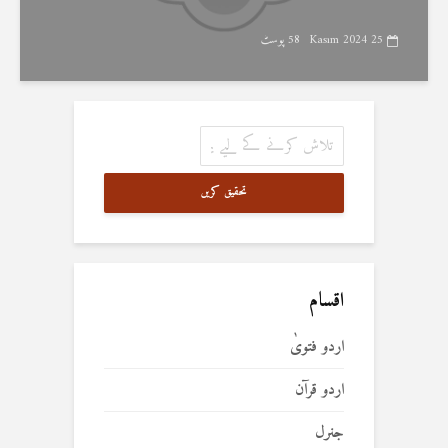
25 Kasım 2024
58 پوسٹ
تحقیق کریں
اقسام
اردو فتویٰ
اردو قرآن
جنرل