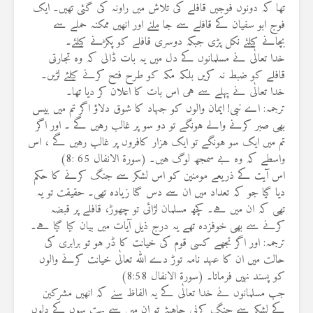
تھا کہ دونوں فوجیں قافلے کی تلاش میں راونہ کی گئی تھیں۔ ایک
فوج ابو سفیان کے قافلے سے جا ملنے اور انھیں ممکنہ حملے سے
بچانے کیلئے نکل پڑی جبکہ دوسری قافلے کو پکڑنے کیلئے۔
خدا تعالٰی نے مسلمانوں کے دل میں یہ بات ڈالی کہ وہ تجارتی
قافلے کو ضبط نہ کریں بلکہ مکہ کو طرح فتح کرنے کیلئے لڑیں۔
خدا تعالٰی نے پہلے سے ہی اس بات کا اعلان کر دیا تھا۔
ترجمہ: اے نبی! ایمان والوں کو جہاد کا شوق دلاؤ اگر تم میں بیس
بھی صبر کرنے والے ہونگے تو دو سو پر غالب رہیں گے ۔ اور اگر
تم میں ایک سو ہونگے تو ایک ہزار کافروں پر غالب رہیں گے ، اس
واسطے کہ وہ بے سمجھ لوگ ہیں۔ (سورة الانفال 65 :8)
اس آیت کے ذریعے مومنین کو اس لشکر سے جنگ کرنے کا حکم
دیا گیا جو کہ تعداد میں ان سے دس گنا زیادہ تھی۔ حقیقت تو یہ
تھی کہ ان میں ہے۔ کچھ مسلمان لڑائی تو چھوڑ، قافلے پر قبضہ
کرنے سے بھی خوفزدہ تھے یہ درج ذیل آیات میں بیان کیا گیا ہے۔
ترجمہ: اور اگر تجھے کسی قوم کی خیانت کا ڈر ہو تو برابری کی
حالت میں ان کا عہد نامہ توڑ دے اللہ تعالٰی خیانت کرنے والوں
کو پسند نہیں فرماتا۔ (سورۃ الانفال 8:58)
جب مسلمانوں نے خدا تعالٰی کے یہ الفاظ سنے کہ انھیں مشرکین
کے لشکر سے جنگ کرنی چاہیئے تو ان میں سے بہت سوں کے دلوں