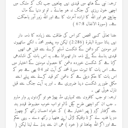
ترجمہ: نبی کے ہاتھ میں قیدی نہیں چاہییں جب تک کہ ملک میں
اچھی خون ریزی کی جنگ نہ ہو جائے ۔ تم تو دنیا کے مال
چاہتے ہو اور اللہ کا ارادہ آخرت کا ہے اور اللہ زور آور باحکمت
ہے۔ (سورة الانفال 67:8 )
خدا تعالٰی کسی شخص کو اس کی طاقت سے زیادہ کا ذمہ دار
نہیں بناتا سورة البقرة (2:286) لیکن وہ پیغمبر محمدؐ ، انکے ساتھیوں
اور مومنین کو دشمن کے شکست تسلیم کرنے سے قبل ہی انھیں
قیدی بنانے کے لئے ذمہ دار ٹھہراتا ہے۔ یہ اس بات کی نشاندہی
کرتا ہے کہ شکست خوردہ دشمن کا حصول مومنین کے اختیار میں
ہے۔ اس بات کا ثبوت سورۃ محمد کی آیت نمبر 04 بھی ہے جو کہ
اس بات کا حکم دیتی ہے کہ دشمن کو قید کرنے سے پہلے اسے
مکمل طور پر شکست دینا ضروری ہے ۔ اور یہ آیت جنگ سے قبل
نازل ہوئی تھی ۔
ترجمہ: تو جب کافروں سے تمہاری مڈ بھیڑ ہو تو گردنوں پر وار مارو
۔ جب ان کو اچھی طرح کچل ڈالو تو اب خوب مضبوط قیدو بند
سے گرفتار کرو ( پھر اختیار ہے ) کہ خواہ احسان رکھ کر چھوڑ
دو یا فدیہ لے کر تا وقتیکہ لڑائی اپنے ہتھیا ر رکھ دے ۔ یہی حکم
ہے اور اگر اللہ چاہتا تو ( خود ) ہی ان سے بدلہ لے لیتا لیکن (