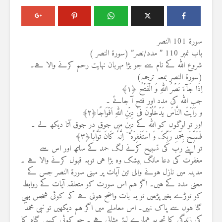
سورة 101 النصر
باب نمبر 110 ” مدد/نصر” (سورة النصر )
شروع اللہ کے نام سے جو بڑا مہربان نہایت رحم کرنے والا ہے۔
(سورة النصر بمعہ ترجمہ)
اِذَا جَآءَ نَصۡرُ اللّٰہِ وَ الۡفَتۡحُ ﴿۱﴾
جب اللہ کی مدد اور فتح آ جائے ۔
و رَاَیۡتَ النَّاسَ یَدۡخُلُوۡنَ فِیۡ دِیۡنِ اللّٰہِ اَفۡوَاجًا﴿۲﴾
اور تو لوگوں کو اللہ کے دین میں جوق در جوق آتا دیکھ لے ۔
فَسَبِّحۡ بِحَمۡدِ رَبِّکَ وَ اسۡتَغۡفِرۡہُ ؕ ؔ اِنَّہٗ کَانَ تَوَّابًا﴿۳﴾
تو اپنے رب کی تسبیح کرنے لگ حمد کے ساتھ اور اس سے
مغفرت کی دعا مانگ بیشک وہ بڑا ہی توبہ قبول کرنے والا ہے ۔
مدینہ میں نازل ہونے والی تین آیات پر مبنی سورۃ النصر جس کے
معنی مدد کے ہیں۔ اگر ہم اس سورت کو متعلقہ آیات کے روابط
کو توڑے بغیر پڑھیں تو یہ بات واضح ہوتی ہے کہ کوئی شخص بھی
گنا ہوں سے پاک نہیں۔ اس معاملے میں اگر ہم دیکھیں تو نبی محمدؐ
کی زندگی کا تجربہ ہمارے لیئے مثالی ہے ۔ جو کوئی کسی گناہ کا