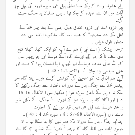
لیے محفوظ رہے کیونکہ خدا تعالٰی پہلے ہی سورہ الروم کی پہلی چھ
آیات میں ان سے عہدہ کر چکا تھا ۔ پس مسلمان يہ جنگ جیت
گئ۔
پھر غزوہ احد اور غزوہ خندق ہوئی جس کے بعد پیمبر محمدؐ نے
اہل مکہ سے حديبيہ” کا عہد نامہ کیا۔ مذکورہ آیات اسی سے
متعلق نازل ہوئیں ۔
ترجمہ: بیشک ( اے نبی ) ہم نے آپ کو ایک کھلم کھلا فتح
دی ہے۔ تاکہ جو کچھ تیرے گناہ آگے ہوئے اور جو پیچھے سب
کو اللہ تعالٰی معاف فرمائے اور تجھ پر اپنا احسان پورا کر دے اور
تجھے سیدھی راہ چلائے۔ (الفتح 2-1 : 48 )
آیئے ہم ان آیات کو سمجھنے کی کوشش کرتے ہیں۔ پہلا گناہ جو
پیغمبر محمدؐ سے جنگ بدر کے دور ان دشمنوں سے جنگ رکھنے کا
حکم نہ دینے کے باعث سرزد ہوا ( دیکھئے سورۃ الانفال 16-15 :
8 ) اور اگلا گناہ یہ سرزد ہوا کہ انھوں نے جنگ کے مکمل طور
پر ختم ہونے سے قبل ہی انھیں قید میں لینے کی اجازت
دے دی (سورۃ الانفال 68-67 : 8 ، سورہ محمد 4 : 47 )۔
چنانچہ جنگ بدر کے دوران مکہ فتح نہیں کیا جا سکتا تھا ۔ ان
دونوں آیات میں لفظ گناہ کا ترجمہ ” ذنب” کے لفظ پر کیا گیا ہے