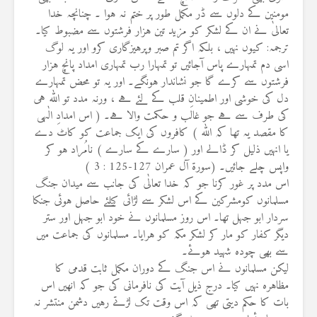
مومنین کے دلوں سے ڈر مکمل طور پر ختم نہ ہوا ۔ چنانچہ خدا
تعالیٰ نے ان کے لشکر کو مزید تین ہزار فرشتوں سے مضبوط کیا۔
ترجمہ: کیوں نہیں ، بلکہ اگر تم صبر وپرہیزگاری کرو اور یہ لوگ
اسی دم تمہارے پاس آجائیں تو تمہارا رب تمہاری امداد پانچ ہزار
فرشتوں سے کرے گا جو نشاندار ہونگے۔ اور یہ تو محض تمہارے
دل کی خوشی اور اطمینانِ قلب کے لئے ہے ، ورنہ مدد تو اللہ ہی
کی طرف سے ہے جو غالب و حکمت والا ہے۔ ( اس امدادِ الٰہی
کا مقصد یہ تھا کہ اللہ ) کافروں کی ایک جماعت کو کاٹ دے
یا انہیں ذلیل کر ڈالے اور ( سارے کے سارے ) نامُراد ہو کر
واپس چلے جائیں۔ (سورۃ آل عمران 127-125 : 3 )
اس مدد پر غور کرنا جو کہ خدا تعالٰی کی جانب سے میدان جنگ
مسلمانوں کومشرکین کے اس لشکر سے لڑائی کیلئے حاصل ہوئی جنکا
سردار ابو جہل تھا۔ اس روز مسلمانوں نے خود ابو جہل اور ستر
دیگر کفار کو مار کر لشکر مکہ کو ہرایا۔ مسلمانوں کی جماعت میں
سے بھی چودہ شہید ہوئے۔
لیکن مسلمانوں نے اس جنگ کے دوران مکمل ثابت قدمی کا
مظاہرہ نہیں کیا۔ درج ذیل آیت کی نافرمانی کی جو کہ انھیں اس
بات کا حکم دیتی تھی کہ اس وقت تک لڑتے رہیں دشمن منتشر نہ