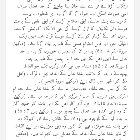
ارتکاب کرتا ہے تو اسے سے جان لینا چاہیئے کہ خدا تعالٰی صرف
اسی صورت اسکی توبہ قبول کر گا اگر وہ اپنی غلطیوں یا برے
کاموں سے پلٹ جائے، اپنی اصلاح کرے اور اپنی غلطی کے باعث
ہونے والی تکالیف کا ازالہ کرنے کی حتی الامکان کوشش کرے۔
رسول محمد کے کردار کو بیان کرتے ہوئے قرآن مجید انھیں ایک
انتہائی معزز اور قابل احترام ہستی کے طور پر بیان کرتا ہے۔ (دیکھئے
سورۃ القلم 4 : 68) یہ اور ان کی دوسری خوبیوں کی بناء پر خدا
تعالٰی نے انھیں اہل مکہ میں سے اپنے پیغمبر کے طور پر چنا۔
(سورۃالجمعہ 2 : 62) ابتداء میں نبی محمدؐ لوگوں تک جو الفاظ
پہنچاتے ، جو کہ بلاشبہ خدا تعالیٰ کے الفاظ تھے ، لوگوں (اہل
مکہ کو الجھن میں ڈال دیتے (دیکھٔے سورة النجم )۔
مکہ کی سب سے نمایاں خصوصیت یہ ہے کہ خدا تعالٰی نے اسے ام
القر’ی یعنی شہروں کی ماں / مرکزی شہر کا درجہ دیا ہے۔ (دیکھئے
سورۃ الانعام 92,10: 6(۔ آخر کار اہل مکہ اس بات کو سمجھ گئے
کہ وہ (نبی محمدؐ) خدا تعالی کے پغمبر ہیں۔ ( دیکھئے یٰس 7 : 36)
یہ جان لینے کے باوجود بھی وہ ان کے مخالف رہے اور کیونکہ وہ
اس بات سے خوفزدہ تھے کہ کہیں وہ اپنی معززیت اور اپنے الفاظ
کی تاثیر خدا تعالٰی کے الفاظ کے مقابلے میں کھو نہ دیں۔ (دیکھٔے