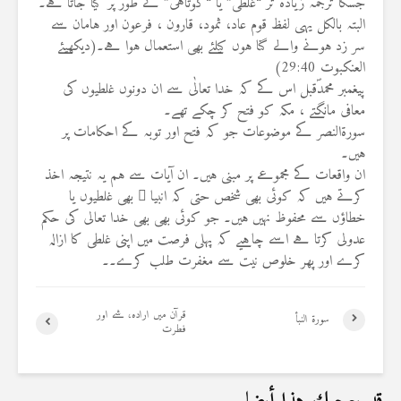
جسکا ترجمہ زیادہ تر “غلطی” یا “کوتاہی” کے طور پر کیا جاتا ہے۔
البتہ بالکل یہی لفظ قوم عاد، ثمود، قارون ، فرعون اور ہامان سے
سر زد ہونے والے گنا ہوں کیلئے بھی استعمال ہوا ہے۔(دیکھیئے
العنکبوت 29:40)
پیغمبر محمدؐقبل اس کے کہ خدا تعالٰی سے ان دونوں غلطیوں کی
معافی مانگتے ، مکہ کو فتح کر چکے تھے۔
سورۃالنصر کے موضوعات جو کہ فتح اور توبہ کے احکامات پر
ہیں۔
ان واقعات کے مجموعے پر مبنی ہیں۔ ان آیات سے ہم یہ نتیجہ اخذ
کرتے ہیں کہ کوئی بھی شخص حتی کہ انبيا ٔ بھی غلطیوں یا
خطاؤں سے محفوظ نہیں ہیں۔ جو کوئی بھی بھی خدا تعالی کی حکم
عدولی کرتا ہے اسے چاہیے کہ پہلی فرصت میں اپنی غلطی کا ازالہ
کرے اور پھر خلوص نیت سے مغفرت طلب کرے۔۔
قرآن میں ارادہ، شے اور
سورة النبأ
فطرت