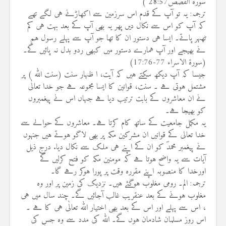
سورۃ القصص28:57 )
ترجمہ: یہ تو آپ کے قدم اس سرزمین سے اکھاڑنے ہی لگے تھے
کہ آپ کو اس سے نکال دیں پھر یہ بھی آپ کے بعد بہت ہی کم
ٹھہر پاتے۔ ایسا ہی دستور ان کا تھا جو آپ سے پہلے رسول ہم
نے بھیجے اور آپ ہمارے دستور میں کبھی ردو بدل نہ پائیں گے۔
(سورۃ الاسراء 77-17:76)
جیسا کہ آپ دیکھ سکتے ہیں کہ آیت، ا ظہار سنت (سنت الله ) پر
مشتمل ہوتی ہے ۔ سنت، قوانین کا ایسا مجموعہ ہے جو خدا تعالٰی
نے ان معاشروں کے بابت ترتیب دیا ہے جہاں اس نے پیغمبروں
کو بھیجا ہے۔
یہ مکمل جامعیت کے ساتھ کام کرتا ہے۔ معاشروں کے حوالے سے
خدا تعالی کے قوانیں ان مشرکین مکہ پر بھی لاگو ہوتے ہیں جنہوں
نے پیغمبر محمدؐ کو ان کے اپنے ہی ملک سے نکال دیا. درج ذیل
آیات سے یہ واضح ہوتا ہے کہ مومنين مکہ کو فتح کرلیں گے
اورخدا کا منصوبہ اپنے مقررہ وقت پر پورا ہوکر رہے گا۔
ترجمہ: الم۔ رومی مغلوب ہوگئے ہیں۔ نزدیک کی زمین پر اور وہ
مغلوب ہونے کے بعد عنقریب غالب آجائیں گے۔ چند سال میں ہی
، اس سے پہلے اور اس کے بعد بھی اختیار اللہ تعالٰی ہی کا ہے ۔
اس روز مسلمان شادمان ہوں گے۔ اللہ کی مدد سے وہ جس کی