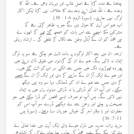
چاہتا ہے مدد کرتا ہے اصل غالب اور مہربان وہی ہے۔ اللہ کا
وعدہ ہے ، اللہ تعالٰی اپنے وعدے کا خلاف نہیں کرتا لیکن اکثر
لوگ نہیں جانتے۔ (سورة الروم 6-1 : 30)
اب ہم اس آیت کا حوالہ دیں گے جو یہ ظاہر کرتی ہے کہ
مشرکین مکہ اچھے سے اس بات کو سمجھ گئے تھے کہ انھوں نے
نبی محمدؐ کو ان کے آبائی وطن سے نکال کر غلطی کی ۔ ارشاد ربانی
ہے۔
ترجمہ: ان میں سے اکثر لوگوں پر بات ثابت ہو چکی ہے سو یہ لوگ
ایمان نہ لائیں گے۔ ہم نے ان کی گردنوں میں طوق ڈال دیئے ہیں
پھر وہ ٹھوڑیوں تک ہیں جس سے انکے سر اوپرکو الٹ گئے ہیں۔
اور ہم نے ایک آڑ ان کے سامنے کر دی اور ایک آڑ ان کے پیچھے
کر دی جس سے ہم نے ان کو ڈھانک دیا سو وہ نہیں دیکھ
سکتے۔ اور آپ ان کو ڈرائیں یا نہ ڈرائیں دونوں برابر ہیں یہ ایمان
نہیں لائیں گے۔ بس آپ تو صرف ایسے شخص کو ڈرا سکتے ہیں جو
نصیحت پر چلے اور رحمٰن سے بے دیکھے ڈرے سو آپ اس کو
مغفرت اور با وقار اجر کی خوش خبریاں سنا دیجئے۔ (سورۃ یٰس
11-7: 36)
مزید براں، مدینہ میں نازل ہونے والی ایک آیت میں خدا تعالیٰ نے
مشرکین مکہ کے پیغمبر محمدؐ کی جانب جارحانہ سلوک کی نشاندہی