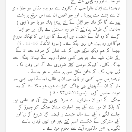
ہو جائے اور وہ پیچھے ہٹ گئے ۔
ترجمہ: اے ایمان والو! جب تم کافروں سے دو بدو مقابل ہو جاؤ ، تو
ان سے پشت مت پھیرنا ۔ اور جو شخص ان سے اس موقع پر پشت
پھیرے گا مگر ہاں جو لڑائی کے لئے پینترا بدلتا ہو یا جو ( اپنی )
جماعت کی طرف پناہ لینے آتا ہو وہ مستشنٰی ہے باقی اور جو ایسا
کرے گا وہ اللہ کے غضب میں آجائے گا اور اس کا ٹھکانہ دوزخ
ہوگا اور وہ بہت ہی بری جگہ ہے۔ (سورة الأنفال 16-15 : 8)
جیسا کہ ہم دیکھ سکتے ہیں کہ خدا تعالی کی طرف سے ان کے
لئے سخت تنبيہ ہے جو بغیر کسی معقول وجہ کے میدان جنگ سے
بھاگ نکلیں۔ کیونکہ مومنین کیلئے ضروری ہے کہ اس وقت تک
لڑیں جب تک کہ دشمن مکمل طور پر منتشر نہ ہو جائے ۔
ترجمہ: پس جب کبھی تو لڑائی میں ان پر غالب آجائے انہیں ایسی مار
مار کہ ان کے پچھلے بھی بھاگ کھڑے ہوں ہو سکتا ہے کہ وہ
عبرت حاصل کریں۔ (سورۃ الانفال57 : 8 )
جنگ کے دور ان مسلمانوں نے صرف پیچھے ہٹنے کی ہی غلطی نہیں
کی بلکہ ان میں سے کچھ بغیر اجازت میدان جنگ کو چھوڑ کر
جانے لگے ، کچھ نے مال غنیمت پر قبضہ کرنا شروع کر دیا اور
کچھ مشرکین کے شکست تسلیم کئے بغیر ہی انھیں قیدی بنانے
لگے۔ یہ ہمیں مذکورہ آیت سے معلوم ہوتا ہے ۔