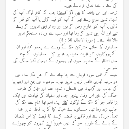
کی ہے ۔ خدا تعالیٰ فرماتے ہیں۔
ترجمہ: اور اس واقعہ کا بھی ذکر کیجئے! جب کہ کافر لوگ آپ کی
نسبت تدبیر سوچ رہے تھے کہ آپ کو قید کرلیں یا آپ کو قتل کر
ڈالیں یا آپ کو خارج وطن کر دیں اور وہ تو اپنی تدبیریں کر رہے
تھے اور اللہ اپنی تدبیر کر رہا تھا اور سب سے زیادہ مستحکم تدبیر
والا اللہ ہے۔ (سورۃ الانفال 30 : 8)
مسلمانوں کی جانب مشرکین مکہ کے رويے نے پیغمبر محمدؐ اور ان
کے پیروکاروں کو ہجرت مدینہ پر مجبور کیا ۔ مسلمانوں کے چند
سال انتظار کے بعد پار سیوں اور رومیوں کے درمیان آغاز جنگ کی
خبر ملی۔
جیسا کہ ہمیں سورہ قریش سے پتا چلتا ہے کہ اہل مکہ سال میں
دو مرتبہ تجارتی قافلے ترتیب دیتے تھے۔ سردیوں میں يمن اور ایتھوپیا
کی جانب اور گرمیوں میں فلسطین، شام، مصر اور حجاز کی طرف-
جنگ کی خبر اس وقت پہنچی جب ابو سفیان کی قیادت میں ایک
بڑا قافلہ جو کہ مکہ کے لوگوں کیلئے بہت اہم تھا شام سے مکہ کی
جانب بڑھ رہا تھا۔ مسلمانوں نے خیال کیا کہ یہ قافلہ ان پر خدا
تعالٰی مہربانی ہے اور قافلے پر قبضہ کرنے کا فیصلہ کیا اس نقصان
کے بدلے کے طور پر جو کہ انھیں مجبوراً اپنے گھروں کو چھوڑنے