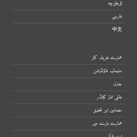
ئۇيغۇرچە
فارسی
中文
ہمارے طریقہ کار
سلیمانیہ فاؤنڈیشن
جنرل
عالمی نماز کیلنڈر
مضامین اور تحقیق
ہمارے بارے میں
اردو قرآن