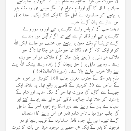
کی صورت میں ہوا۔ چنانچہ وہ مقام بدر کے کنوؤں پر جا پہنچے
جہاں پر قافلہ کا گزر اورقیام متوقع تھا۔ مگر جیسے ہی وہ مقام بدر
پر پہنچے کو مسلمانوں نے اہل مکہ کا ایک لشکر دیکھا۔ خدا تعالٰی
اس انداز سے بیان کرتے ہیں۔
ترجمہ: جب کہ تم پاس والے کنارے پر تھے اور وہ دور والے
کنارے پر تھے اور قافلہ تم سے نیچے تھا اگر تم آپس میں وعدے
کرتے تو یقیناً تم وقت معین پر پہنچنے میں مختلف ہو جاتے لیکن اللہ
کو تو ایک کام کر ہی ڈالنا تھا جو مقرر ہو چکا تھا تاکہ جو
ہلاک ہو دلیل پر ( یعنی یقین جان کر ) ہلاک ہو اور جو زندہ
رہے ۔ وہ بھی دلیل پر ( حق پہچان کر ) زندہ رہے بیشک اللہ بہت
سننے والا خوب جاننے والا ہے۔ (سورة الانفال8:42 )
مقام بدر مکہ کے جنوب مغربی جانب 160 کلومیٹر اور بحیرہ احمر
کے ساحل سے 30 کلومیٹر کے فاصلے پر واقع تھا۔ یہ علاقہ ایک
چھوٹے سے گاؤں کی صورت تھا جو کہ مکہ، مدینہ اور شام کے
راستوں کو ملاتا تھا۔ چنانچہ، قافلے کو حملے سے بچانے کیلئے ابو
سفیان نے بدر کے راستے سے دور اسکا رخ بحیرہ احمر کے ساحل
کی جانب موڑ دیا ۔ تاجر شاذو نادر ہی اس راستے کا استعمال
کرتے تھے۔ اسی لیے جب قافلہ مسلمانوں کے قریب پہنچا تو دو
فوجوں کا بدر کے ایک ہی حصے پر موجود ہونا اس بات کا ثبوت