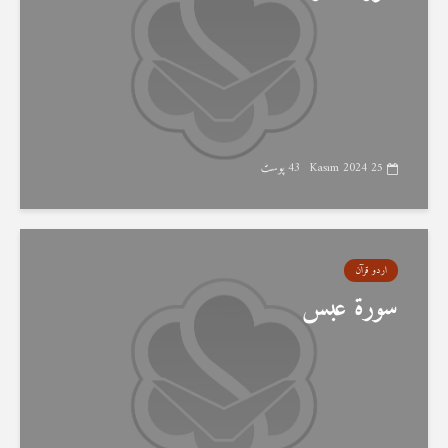
25 Kasım 2024
43 پوسٹ
اردو قرآن
سورۃ عبس