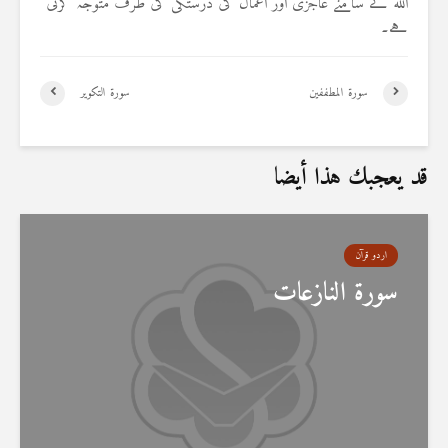
اللہ کے سامنے عاجزی اور اعمال کی درستگی کی طرف متوجہ کرتی
ہے۔
سورۃ المطففین
سورۃ التکویر
قد يعجبك هذا أيضا
اردو قرآن
سورۃ النازعات