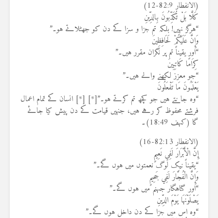
(الانفطار 82:9-12)
كَلَّا بَلْ تُكَذِّبُونَ بِالدِّينِ
“ہرگز نہیں! بلکہ تم جزا و سزا کے دن کو جھٹلاتے ہو۔”
وَإِنَّ عَلَيْكُمْ لَحَافِظِينَ
“اور یقیناً تم پر نگران مقرر ہیں۔”
كِرَامًا كَاتِبِينَ
“جو معزز لکھنے والے ہیں۔”
يَعْلَمُونَ مَا تَفْعَلُونَ
“وہ جانتے ہیں جو کچھ تم کرتے ہو۔”[*] [*] انسان کے تمام اعمال
فرشتے محفوظ کر رہے ہیں، جنہیں قیامت کے دن پیش کیا جائے
گا (کہف 18:49)۔
(الانفطار 82:13-16)
إِنَّ الْأَبْرَارَ لَفِي نَعِيمٍ
“یقیناً نیک لوگ نعمتوں میں ہوں گے۔”
وَإِنَّ الْفُجَّارَ لَفِي جَحِيمٍ
“اور گناہگار جہنم میں ہوں گے۔”
يَصْلَوْنَهَا يَوْمَ الدِّينِ
“وہ اس میں جزا کے دن داخل ہوں گے۔”