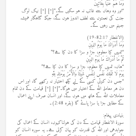
وَمَا هُمْ عَنْهَا بِغَائِبِينَ
“اور وہ وہاں سے غائب نہ ہو سکیں گے۔”[*] [*] نیک لوگ
جنت کی نعمتوں سے لطف اندوز ہوں گے، جبکہ گناہگار ہمیشہ
جہنم میں رہیں گے۔
(الانفطار 82:17-19)
وَمَا أَدْرَاكَ مَا يَوْمُ الدِّينِ
“تمہیں کیا معلوم، جزا و سزا کا دن کیا ہے؟”
ثُمَّ مَا أَدْرَاكَ مَا يَوْمُ الدِّينِ
“ہاں، تمہیں کیا معلوم، جزا و سزا کا دن کیا ہے؟”
يَوْمَ لَا تَمْلِكُ نَفْسٌ لِنَفْسٍ شَيْئًا وَالْأَمْرُ يَوْمَئِذٍ لِلَّهِ
“جس دن کوئی کسی کے لیے کچھ اختیار نہ رکھے گا، اور اس
دن ہر معاملہ اللہ کے اختیار میں ہوگا۔”[*] [*] قیامت کے دن تمام
معاملات اللہ کے ہاتھ میں ہوں گے، اور انسان صرف اپنے اعمال
کے مطابق جزا یا سزا پائے گا (بقرہ 2:48)۔
بنیادی پیغام:
سورۃ الانفطار قیامت کے دن کی ہولناکیوں، انسان کے اعمال کی
جوابدہی اور اللہ کی قدرت کو بیان کرتی ہے۔ یہ سورہ انسان کو