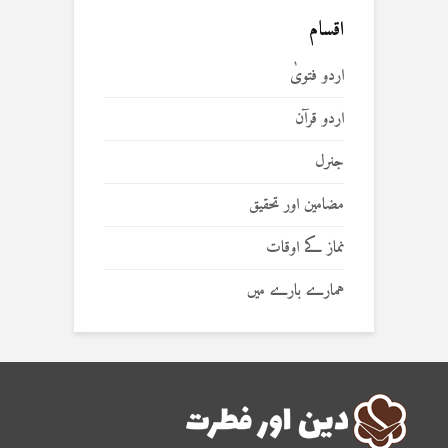
اقسام
اردو فتویٰ
اردو قرآن
جنرل
مضامین اور تحقیق
نماز کے اوقات
ہمارے بارے میں