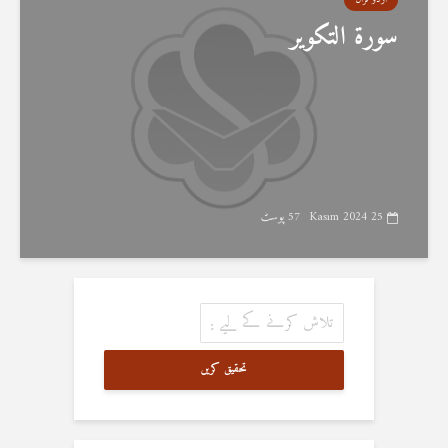
سورۃ التکویر
25 Kasım 2024
57 پوسٹ
تحقیق کریں