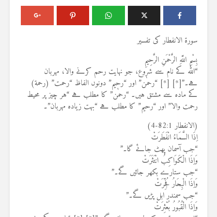
سورۃ الانفطار کی تفسیر
بِسْمِ اللَّهِ الرَّحْمَنِ الرَّحِيمِ
“اللہ کے نام سے شروع، جو نہایت رحم کرنے والا، مہربان
ہے۔”[*] [*] “رحمٰن” اور “رحیم” دونوں الفاظ “رحمت” (رحمة)
کے مادہ سے مشتق ہیں۔ “رحمٰن” کا مطلب ہے “ہر چیز پر محیط
رحمت والا” اور “رحیم” کا مطلب ہے “بہت زیادہ مہربان”۔
(الانفطار 82:1-4)
اِذَا السَّمَاءُ انْفَطَرَتْ
“جب آسمان پھٹ جائے گا۔”
وَاِذَا الْكَوَاكِبُ انْتَثَرَتْ
“جب ستارے بکھر جائیں گے۔”
وَاِذَا الْبِحَارُ فُجِّرَتْ
“جب سمندر ابل پڑیں گے۔”
وَاِذَا الْقُبُورُ بُعْثِرَتْ