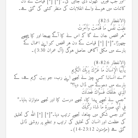
“اور جب قبریں کھول دی جائیں گی۔”[*] [*] قیامت کے دن
کائنات میں ہونے والے انقلابات کی منظر کشی کی گئی ہے۔
(الانفطار 82:5)
عَلِمَتْ نَفْسٌ مَا قَدَّمَتْ وَأَخَّرَتْ
“ہر شخص جان لے گا کہ اس نے کیا آگے بھیجا اور کیا پیچھے
چھوڑا۔”[*] [*] قیامت کے دن ہر شخص کو اپنے اعمال کے
بارے میں مکمل آگاہی حاصل ہوگی (آل عمران 3:30)۔
(الانفطار 82:6-8)
يَأَيُّهَا الْإِنسَانُ مَا غَرَّكَ بِرَبِّكَ الْكَرِيمِ
“اے انسان! کس چیز نے تجھے اپنے رب، جو بہت کریم ہے، کے
بارے میں دھوکے میں ڈال دیا؟”
الَّذِي خَلَقَكَ فَسَوَّاكَ فَعَدَلَكَ
“جس نے تجھے پیدا کیا، تجھے درست کیا اور تجھے متوازن بنایا۔”
فِي أَيِّ صُورَةٍ مَّا شَاءَ رَكَّبَكَ
“اور جس شکل میں چاہا، تجھے ترتیب دیا۔”[*] [*] اللہ کی تخلیق
کی عظمت اور انسان کی تخلیق کی ترتیب و تنظیم پر روشنی ڈالی
گئی ہے (مؤمنون 23:12-14)۔