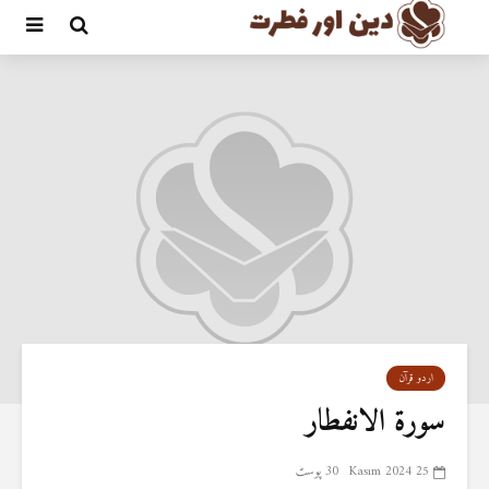
اردو قرآن
سورۃ الانفطار
25 Kasım 2024
30 پوسٹ