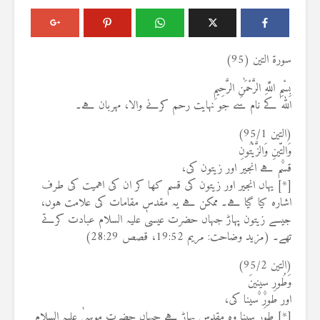
سورۃ التین (95)
بِسْمِ اللَّهِ الرَّحْمَٰنِ الرَّحِيمِ
اللہ کے نام سے جو نہایت رحم کرنے والا، مہربان ہے۔
(التین 95/1)
وَالتّ۪ينِ وَالزَّيْتُونِ
قسم ہے انجیر اور زیتون کی،
[*] یہاں انجیر اور زیتون کی قسم کھا کر ان کی اہمیت کی طرف
اشارہ کیا گیا ہے۔ ممکن ہے یہ مقدس مقامات کی علامت ہوں،
جیسے زیتون پہاڑ جہاں حضرت عیسیٰ علیہ السلام عبادت کرتے
تھے۔ (مزید وضاحت: مریم 19:52، قصص 28:29)
(التین 95/2)
وَطُورِ س۪ين۪ينَ
اور طورِ سینا کی،
[*] طور سینا وہ مقدس پہاڑ ہے جہاں حضرت موسیٰ علیہ السلام