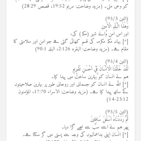
کو وحی ملی۔ (مزید وضاحت: مریم 19:52، قصص 28:29)
(التین 95/3)
وَهٰذَا الْبَلَدِ الْاَم۪ينِ
اور اس امن والے شہر (مکہ) کی،
[*] یہاں مکہ مکرمہ کی قسم کھائی گئی ہے جو امن اور سلامتی کا
مقام ہے۔ (مزید وضاحت: البقرہ 2:126، البلد 90:1)
(التین 95/4)
لَقَدْ خَلَقْنَا الْاِنْسَانَ ف۪ٓي اَحْسَنِ تَقْو۪يمٍ
ہم نے انسان کو بہترین ساخت میں پیدا کیا۔
[*] اللہ نے انسان کو جسمانی اور روحانی طور پر بہترین صلاحیتوں
کے ساتھ پیدا کیا ہے۔ (مزید وضاحت: الاسراء 17:70، المؤمنون
23:12-14)
(التین 95/5)
ثُمَّ رَدَدْنَاهُ اَسْفَلَ سَافِل۪ينَ
پھر ہم نے اسے سب سے نیچے گرا دیا۔
[*] انسان اپنی بداعمالیوں کی وجہ سے پستی میں گر سکتا ہے۔