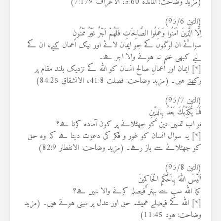
(مزید وضاحت: المائدہ 5:60، الاعراف 7:179)
(التین 95/6)
اِلَّا الَّذ۪ينَ اٰمَنُوا وَعَمِلُوا الصَّالِحَاتِ فَلَهُمْ اَجْرٌ غَيْرُ مَمْنُونٍ
سوائے ان لوگوں کے جو ایمان لائے اور نیک اعمال کیے، ان کے
لیے کبھی ختم نہ ہونے والا اجر ہے۔
[*] ایمان اور اعمالِ صالح انسان کو اللہ کے نزدیک بلند مقام پر
رکھتے ہیں۔ (مزید وضاحت: فصلت 41:8، الانشقاق 84:25)
(التین 95/7)
فَمَا يُكَذِّبُكَ بَعْدُ بِالدّ۪ينِ
تو اب تمہیں دین کو جھٹلانے پر کون آمادہ کرتا ہے؟
[*] یہ سوال انسان کو غور و فکر کی دعوت دیتا ہے کہ وہ حق
کو جھٹلانے سے باز رہے۔ (مزید وضاحت: الانفطار 82:9)
(التین 95/8)
اَلَيْسَ اللّٰهُ بِاَحْكَمِ الْحَاكِم۪ينَ
کیا اللہ سب سے بہتر فیصلہ کرنے والا نہیں ہے؟
[*] اللہ کے فیصلے ہمیشہ حق اور عدل پر مبنی ہوتے ہیں۔ (مزید
وضاحت: ہود 11:45)