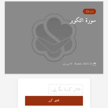
اردو قرآن
سورۃ التکویر
25 Kasım 2024
56 پوسٹ
تحقیق کریں