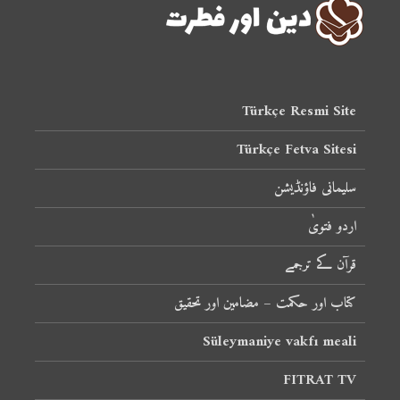
Türkçe Resmi Site
Türkçe Fetva Sitesi
سلیمانی فاؤنڈیشن
اردو فتویٰ
قرآن کے ترجمے
کتاب اور حکمت – مضامین اور تحقیق
Süleymaniye vakfı meali
FITRAT TV