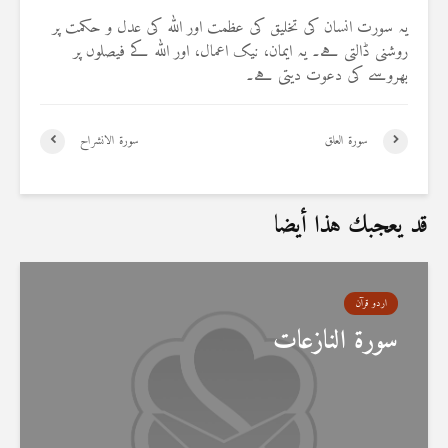
یہ سورت انسان کی تخلیق کی عظمت اور اللہ کی عدل و حکمت پر
روشنی ڈالتی ہے۔ یہ ایمان، نیک اعمال، اور اللہ کے فیصلوں پر
بھروسے کی دعوت دیتی ہے۔
سورۃ العلق
سورۃ الانشراح
قد يعجبك هذا أيضا
اردو قرآن
سورۃ النازعات