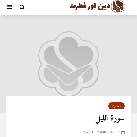
اردو قرآن
سورۃ اللیل
24 Kasım 2024
44 پوسٹ