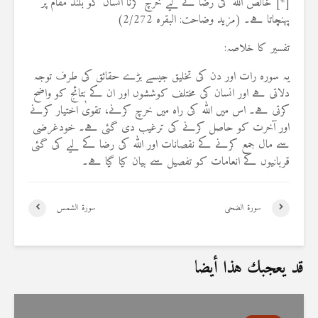
[*] خالص اللہ کی رضا کے لیے خرچ کرنا انسان کو بلند مقام پر
پہنچاتا ہے۔ (مزید وضاحت: البقرہ 2/272)
تفسیر کا خلاصہ:
یہ سورہ رات اور دن کی تخلیق جیسے بڑے حقائق کی طرف توجہ
دلاتی ہے اور انسان کی مختلف کوششوں اور ان کے نتائج کو واضح
کرتی ہے۔ اس میں اللہ کی راہ میں خرچ کرنے، تقویٰ اختیار کرنے
اور آخرت کو حاصل کرنے کی ترغیب دی گئی ہے۔ خودغرضی
سے مال جمع کرنے کے نقصانات اور اللہ کی رضا کے لیے کی گئی
قربانیوں کے انعامات کو تفصیل سے بیان کیا گیا ہے۔
سورۃ الضحی
سورۃ الشمس
قد يعجبك هذا أيضا