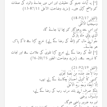
[*] یہ آیات جہنم کی حقیقت اور اس میں جانے والوں کی صفات
کو واضح کرتی ہیں۔ (مزید وضاحت: الاعلیٰ 87/11-13)
(اللیل 92/17-18)
وَسَيُجَنَّبُهَا الْاَتْقٰى
اور اس سے پرہیزگار کو بچا لیا جائے گا،
اَلَّذ۪ي يُؤْت۪ي مَالَهُ يَتَزَكّٰى
جو اپنے مال کو (اللہ کی رضا کے لیے) خرچ کرتا ہے تاکہ پاک
ہو جائے۔
[*] اللہ کی رضا کے لیے خرچ کرنا تقویٰ کی علامت ہے اور نجات
کا ذریعہ ہے۔ (مزید وضاحت: الطور 20/75-76)
(اللیل 92/19-21)
وَمَا لِاَحَدٍ عِنْدَهُ مِنْ نِعْمَةٍ تُجْزٰى
کسی کا کوئی احسان چکانے کے لیے نہیں،
اِلَّا ابْتِغَٓاءَ وَجْهِ رَبِّهِ الْاَعْلٰى
بلکہ صرف اپنے بلند مرتبہ رب کی رضا کے لیے،
وَلَسَوْفَ يَرْضٰى
اور وہ ضرور راضی ہوگا۔