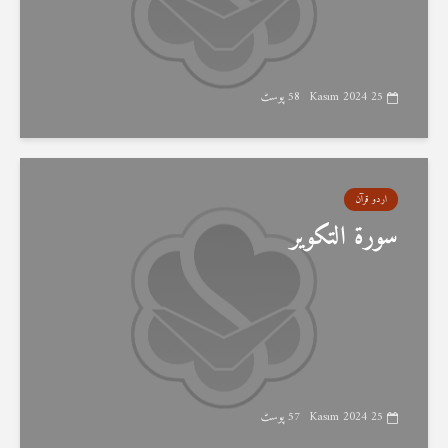
25 Kasım 2024
58 پوسٹ
اردو قرآن
سورۃ التکویر
25 Kasım 2024
57 پوسٹ