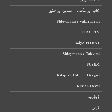
قرآن کے ترجمے
کتاب اور حکمت – مضامین اور تحقیق
Süleymaniye vakfı meali
FITRAT TV
Radyo FITRAT
Süleymaniye Takvimi
SUSEM
Kitap ve Hikmet Dergisi
Kur’an Dersi
ئۇيغۇرچە
فارسی