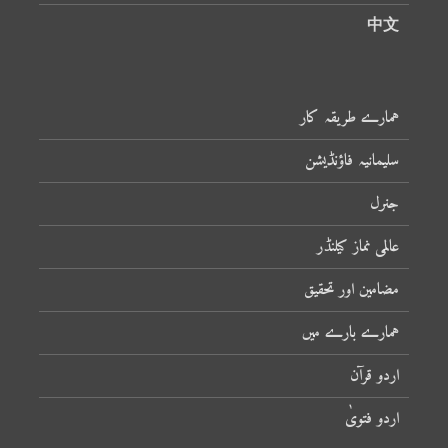
中文
ہمارے طریقہ کار
سلیمانیہ فاؤنڈیشن
جنرل
عالمی نماز کیلنڈر
مضامین اور تحقیق
ہمارے بارے میں
اردو قرآن
اردو فتویٰ