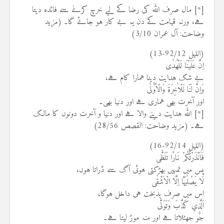
[*] مال صرف اللہ کی رضا کے لیے خرچ کرنے سے فائدہ دیتا
ہے، ورنہ قیامت کے دن یہ بے کار ہو جائے گا۔ (مزید
وضاحت: آل عمران 3/10)
(اللیل 92/12-13)
اِنَّ عَلَيْنَا لَلْهُدٰى
بے شک ہدایت دینا ہمارا کام ہے،
وَاِنَّ لَنَا لَلْاٰخِرَةَ وَالْاُو۫لٰى
اور آخرت بھی ہماری ہے اور دنیا بھی۔
[*] اللہ ہدایت دینے والا ہے اور دنیا و آخرت دونوں کا مالک
ہے۔ (مزید وضاحت: القصص 28/56)
(اللیل 92/14-16)
فَاَنْذَرْتُكُمْ نَارًا تَلَظّٰى
پس میں تمہیں بھڑکتی ہوئی آگ سے ڈراتا ہوں،
لَا يَصْلٰيهَٓا اِلَّا الْاَشْقٰى
اس میں صرف بدبخت ہی داخل ہوگا،
اَلَّذ۪ي كَذَّبَ وَتَوَلّٰى
جو جھٹلاتا ہے اور منہ موڑ لیتا ہے۔