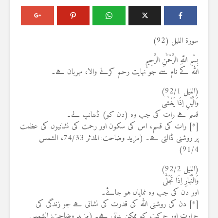
سورۃ اللیل (92)
بِسْمِ اللَّهِ الرَّحْمَٰنِ الرَّحِيمِ
اللہ کے نام سے جو نہایت رحم کرنے والا، مہربان ہے۔
(اللیل 92/1)
وَالَّيْلِ اِذَا يَغْشٰى
قسم ہے رات کی جب وہ (دن کو) ڈھانپ لے۔
[*] رات کی قسم، اس کی سکون اور رحمت کی نشانیوں کی عظمت
پر روشنی ڈالتی ہے۔ (مزید وضاحت: المدثر 74/33، الشمس
91/4)
(اللیل 92/2)
وَالنَّهَارِ اِذَا تَجَلّٰى
اور دن کی جب وہ نمایاں ہو جائے۔
[*] دن کی روشنی اللہ کی قدرت کی نشانی ہے جو زندگی کی
حرارت اور حرکت کو ممکن بناتی ہے۔ (مزید وضاحت: الشمس