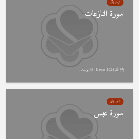
اردو قرآن
سورۃ النازعات
25 Kasım 2024
43 پوسٹ
اردو قرآن
سورۃ عبس