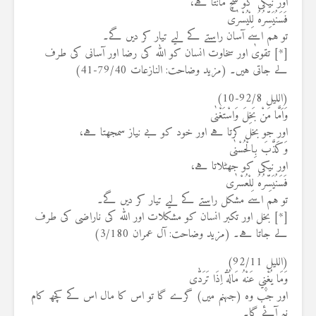
اور نیکی کو سچ مانتا ہے،
فَسَنُيَسِّرُهُ لِلْيُسْرٰى
تو ہم اسے آسان راستے کے لیے تیار کر دیں گے۔
[*] تقویٰ اور سخاوت انسان کو اللہ کی رضا اور آسانی کی طرف
لے جاتی ہیں۔ (مزید وضاحت: النازعات 79/40-41)
(اللیل 92/8-10)
وَاَمَّا مَنْ بَخِلَ وَاسْتَغْنٰى
اور جو بخل کرتا ہے اور خود کو بے نیاز سمجھتا ہے،
وَكَذَّبَ بِالْحُسْنٰى
اور نیکی کو جھٹلاتا ہے،
فَسَنُيَسِّرُهُ لِلْعُسْرٰى
تو ہم اسے مشکل راستے کے لیے تیار کر دیں گے۔
[*] بخل اور تکبر انسان کو مشکلات اور اللہ کی ناراضی کی طرف
لے جاتا ہے۔ (مزید وضاحت: آل عمران 3/180)
(اللیل 92/11)
وَمَا يُغْن۪ي عَنْهُ مَالُهُٓ اِذَا تَرَدّٰى
اور جب وہ (جہنم میں) گرے گا تو اس کا مال اس کے کچھ کام
نہ آئے گا۔