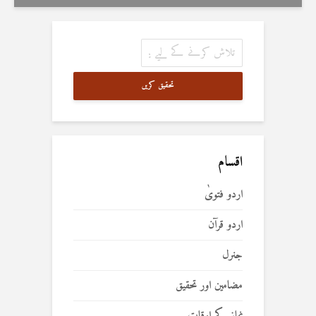
تحقیق کریں
اقسام
اردو فتویٰ
اردو قرآن
جنرل
مضامین اور تحقیق