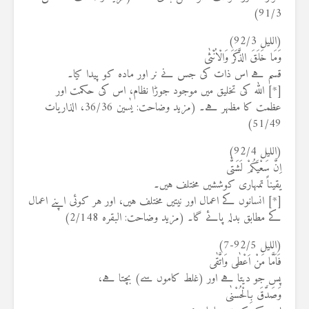
91/3)
(اللیل 92/3)
وَمَا خَلَقَ الذَّكَرَ وَالْاُنْثٰى
قسم ہے اس ذات کی جس نے نر اور مادہ کو پیدا کیا۔
[*] اللہ کی تخلیق میں موجود جوڑا نظام، اس کی حکمت اور
عظمت کا مظہر ہے۔ (مزید وضاحت: یٰسین 36/36، الذاریات
51/49)
(اللیل 92/4)
اِنَّ سَعْيَكُمْ لَشَتّٰى
یقیناً تمہاری کوششیں مختلف ہیں۔
[*] انسانوں کے اعمال اور نیتیں مختلف ہیں، اور ہر کوئی اپنے اعمال
کے مطابق بدلہ پائے گا۔ (مزید وضاحت: البقرہ 2/148)
(اللیل 92/5-7)
فَاَمَّا مَنْ اَعْطٰى وَاتَّقٰى
پس جو دیتا ہے اور (غلط کاموں سے) بچتا ہے،
وَصَدَّقَ بِالْحُسْنٰى