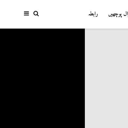
ل پوچھیں
رابطہ