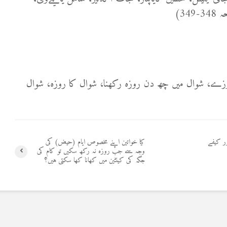
، شوال میں چھ دن روزہ رکھنا، شوال کا روزہ، شوال
ور کیفے
کیا خواتین اپنے مخصوص ایام (حیض) کی
وجہ سے جب روزہ نہ رکھ سکیں تو کام کی
جگہ کی کینٹین میں کھانا کھا سکتی ہیں؟