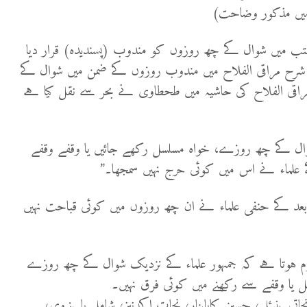
 میں مذکور وضاحت)
ب میں شوال کے چھ روزوں کو مندوب (پسندیدہ) قرار دیا
ور شرح مراقی الفلاح میں مندوب روزوں کے ضمن میں شوال کے
اقی الفلاح کی حاشیہ میں طحطاوی نے بحر سے نقل کیا ہے
وال کے چھ روزے، خواہ مسلسل رکھے جائیں یا وقفے وقفے
 علماء نے اس میں کوئی حرج نہیں سمجھا۔”
 بعد کے حنفی علماء نے ان چھ روزوں میں کوئی قباحت نہیں
م ہوتا ہے کہ جمہور علماء کے نزدیک شوال کے چھ روزے
 یا وقفے سے رکھنے میں کوئی فرق نہیں۔
جاتی ینیئل، حسین کایاپنار، نجات اکدنیز، شامل یاینےوی،