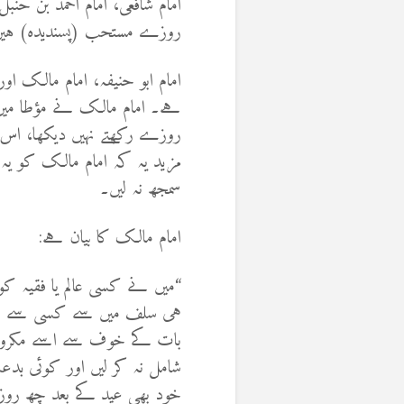
امام شافعی، امام احمد بن حن
روزے مستحب (پسندیدہ) ہی
امام ابو حنیفہ، امام مالک 
ہے۔ امام مالک نے مؤطا میں 
روزے رکھتے نہیں دیکھا، اس 
مزید یہ کہ امام مالک کو یہ
سمجھ نہ لیں۔
امام مالک کا بیان ہے:
“میں نے کسی عالم یا فقیہ کو
ہی سلف میں سے کسی سے اس 
بات کے خوف سے اسے مکروہ 
شامل نہ کر لیں اور کوئی بدع
خود بھی عید کے بعد چھ روز