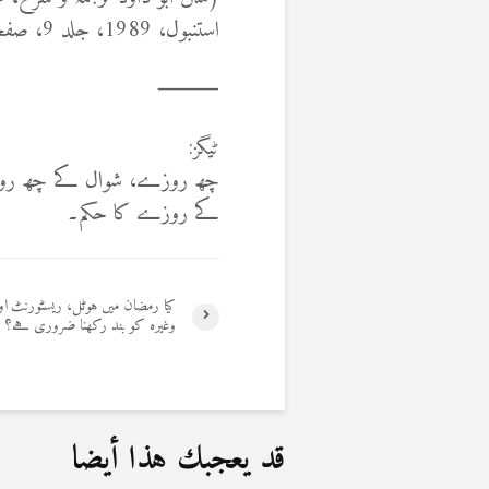
استنبول، 1989، جلد 9، صفحہ 348-349)
⸻
ٹیگز:
چھ روزے، شوال کے چھ روزے
کے روزے کا حکم۔
کیا رمضان میں ہوٹل، ریسٹورنٹ ا
وغیرہ کو بند رکھنا ضروری ہے؟
قد يعجبك هذا أيضا