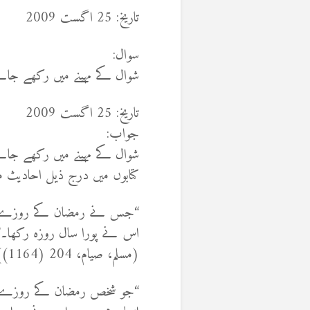
تاریخ: 25 اگست 2009
سوال:
شوال کے مہینے میں رکھے جان
تاریخ: 25 اگست 2009
جواب:
شوال کے مہینے میں رکھے ج
کتابوں میں درج ذیل احادیث م
“جس نے رمضان کے روزے رک
اس نے پورا سال روزہ رکھا۔”
(مسلم، صیام، 204 (1164))
“جو شخص رمضان کے روزے رک