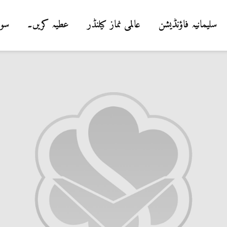
سلیمانیہ فاؤنڈیشن
عالمی نماز کیلنڈر
عطیہ کریں۔
سوا