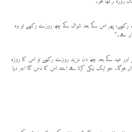
ل روزہ رکھا ہو۔”
ھے، پھر اس کے بعد شوال کے چھ روزے رکھے تو وہ
بر ہے۔”
ور عید کے بعد چھ دن مزید روزے رکھے تو اس کا روزہ
ہوگا۔ جو ایک نیکی کرتا ہے اسے اس کا دس گنا اجر دیا