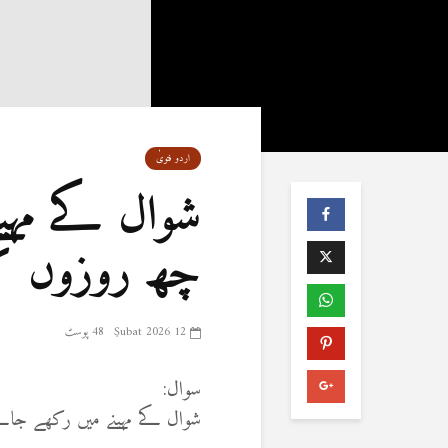
اردو فتویٰ
شوال کے مہی
چھ روزوں کا
12 Şubat 2026
48 پوسٹ
سوال:
شوال کے مہینے میں رکھے جان