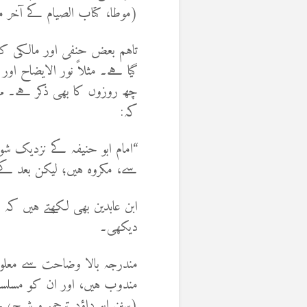
(موطا، کتاب الصیام کے آخر
تاہم بعض حنفی اور مالکی کت
گیا ہے۔ مثلاً نور الایضاح ا
چھ روزوں کا بھی ذکر ہے۔ مر
کہ:
“امام ابو حنیفہ کے نزدیک ش
سے، مکروہ ہیں؛ لیکن بعد کے
ابن عابدین بھی لکھتے ہیں کہ
دیکھی۔
مندرجہ بالا وضاحت سے معلو
مندوب ہیں، اور ان کو مسلسل
(سنن ابو داؤد ترجمہ و شرح، ن