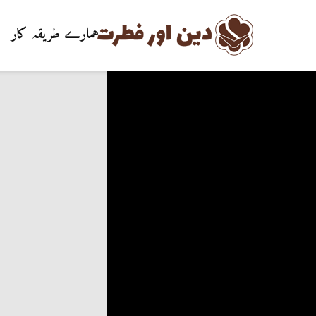
ہمارے طریقہ کار