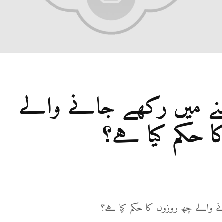
نے میں رکھے جانے والے
 حکم کیا ہے؟
ے والے چھ روزوں کا حکم کیا ہے؟