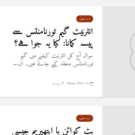
اردو فتویٰ
انٹرنیٹ گیم ٹورنامنٹس سے
پیسہ کمانا: کیا یہ جوا ہے؟
سوال آج کل انٹرنیٹ کیفے میں گیم
ٹورنامنٹس منعقد کیے جاتے ہیں۔ ان...
15 Nisan 2026
19 پوسٹ
اردو فتویٰ
بٹ کوائن یا ایتھیریم جیسی