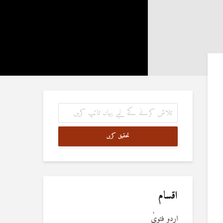
تحقیق کریں
اقسام
اردو فتویٰ