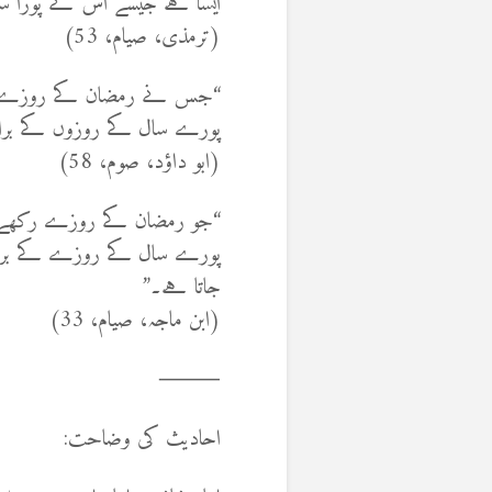
ایسا ہے جیسے اس نے پورا سا
(ترمذی، صیام، 53)
“جس نے رمضان کے روزے رک
پورے سال کے روزوں کے برا
(ابو داؤد، صوم، 58)
“جو رمضان کے روزے رکھے ا
پورے سال کے روزے کے برابر 
جاتا ہے۔”
(ابن ماجہ، صیام، 33)
⸻
احادیث کی وضاحت: