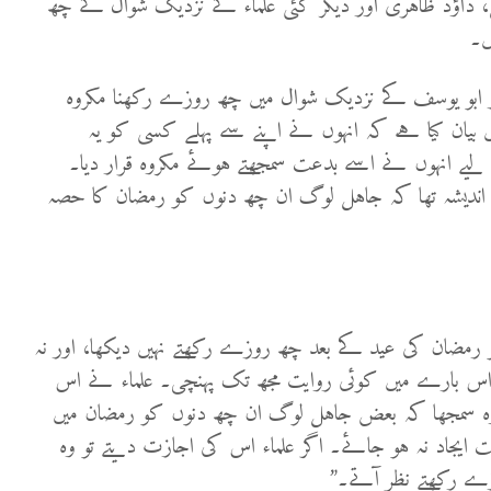
بل، داؤد ظاہری اور دیگر کئی علماء کے نزدیک شوال کے چھ
ں۔
اور ابو یوسف کے نزدیک شوال میں چھ روزے رکھنا مکروہ
بیان کیا ہے کہ انہوں نے اپنے سے پہلے کسی کو یہ
لیے انہوں نے اسے بدعت سمجھتے ہوئے مکروہ قرار دیا۔
 اندیشہ تھا کہ جاہل لوگ ان چھ دنوں کو رمضان کا حصہ
 رمضان کی عید کے بعد چھ روزے رکھتے نہیں دیکھا، اور نہ
بارے میں کوئی روایت مجھ تک پہنچی۔ علماء نے اس
سمجھا کہ بعض جاہل لوگ ان چھ دنوں کو رمضان میں
ت ایجاد نہ ہو جائے۔ اگر علماء اس کی اجازت دیتے تو وہ
ے رکھتے نظر آتے۔”