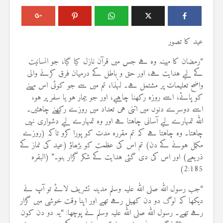
عید کا تصور
“رمضان کا مہینہ وہ ہے جس میں قرآن نازل کیا گیا، جو انسانیت
کے لیے ہدایت ہے، اور حق و باطل کے درمیان فرق کرنے والی
واضح تعلیمات پر مشتمل ہے۔ لہٰذا، تم میں سے جو کوئی اس مہینے
کو پائے، اسے روزہ رکھنا چاہیے، اور جو بیمار ہو یا سفر پر ہو،
اسے دوسرے دنوں میں اتنی ہی تعداد میں روزے رکھنے چاہئیں۔
اللہ تمہارے لیے آسانی چاہتا ہے اور وہ تمہارے لیے دشواری نہیں
چاہتا۔ وہ چاہتا ہے کہ تم مقررہ مدت کو پورا کرو تاکہ (روزے
مکمل ہونے کے دن) تم اس کی عظمت کو بڑھاؤ (عید کی نماز کے
ذریعے) اور اس کی دی گئی ہدایت کے شکر گزار بنو۔” (البقرہ
2:185)
“جب رسول اللہ صلی اللہ علیہ وسلم مدینہ تشریف لائے تو آپ نے
دیکھا کہ لوگ دو دن کھیل رہے تھے اور اپنا وقت خوشی میں گزار
رہے تھے۔ رسول اللہ صلی اللہ علیہ وسلم نے پوچھا: “یہ دو دن کون