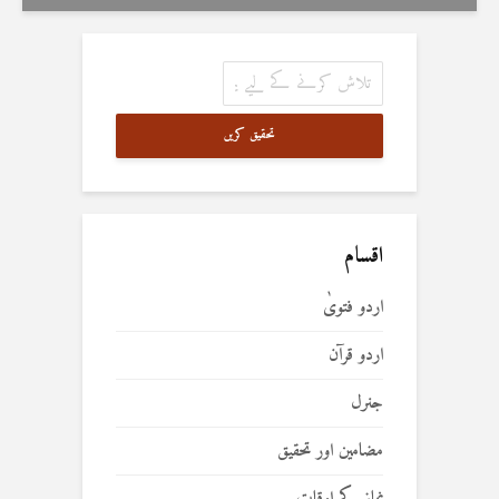
تحقیق کریں
اقسام
اردو فتویٰ
اردو قرآن
جنرل
مضامین اور تحقیق