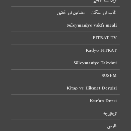
قرآن کے ترجمے
کتاب اور حکمت – مضامین اور تحقیق
Süleymaniye vakfı meali
FITRAT TV
Radyo FITRAT
Süleymaniye Takvimi
SUSEM
Kitap ve Hikmet Dergisi
Kur’an Dersi
ئۇيغۇرچە
فارسی