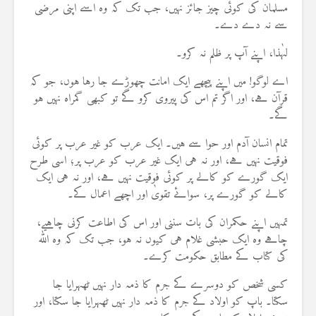
مسلمان کی کوئی چیز جائز نہیں، جب تک کہ وہ اسے اپنی مرضی
سے نہ دے دے۔
لہٰذا، اپنے آپ پر ظلم نہ کرو۔
اے لوگو! میں اپنے پیچھے ایک امانت چھوڑے جا رہا ہوں، جو کہ
قرآن ہے، اور اگر تم اس کی پیروی کرو گے تو کبھی گمراہ نہیں ہو
گے۔
تمام انسان آدم اور حوا سے ہیں۔ ایک عرب کو غیر عرب پر کوئی
فوقیت نہیں ہے، اور نہ ہی ایک غیر عرب کو عرب پر؛ اسی طرح
ایک گورے کو کالے پر کوئی فوقیت نہیں ہے، اور نہ ہی ایک
کالے کو گورے پر، سوائے تقویٰ اور اچھے اعمال کے۔
تمہیں اپنے حکمران کی بات سننی اور اس کی اطاعت کرنی چاہیے،
چاہے وہ ایک حبشی غلام ہی کیوں نہ ہو، جب تک کہ وہ اللہ
کی کتاب کے مطابق حکومت کرے۔
کسی شخص کو دوسرے کے جرم کا ذمہ دار نہیں ٹھہرایا جا
سکتا۔ باپ کو اولاد کے جرم کا ذمہ دار نہیں ٹھہرایا جا سکتا، اور