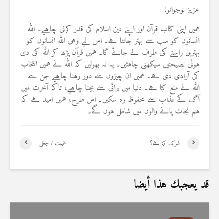
عزیز نوجوانو!
ہمیں اپنی کتاب قرآن اور اپنے دین اسلام کی قدر کرنی چاہیے۔ اللہ
انسانوں کو سب سے بہتر جانتا ہے۔ اس لیے وہی اللہ انسانوں کو
بہترین راستے کی طرف لے جائے گا۔ ہمیں قرآن پڑھ کر اللہ کی دی
ہوئی نصیحتیں سیکھنی چاہئیں۔ یہ نہ بھولیں کہ اللہ نے ہمیں انتخاب
کی آزادی دی ہے۔ ہمیں ان چیزوں سے دور رہنا چاہیے جن سے
اللہ نے منع کیا ہے۔ دنیا میں برائی سے بچنا چاہیے، تاکہ آخرت میں
آگ کے عذاب سے محفوظ رہ سکیں۔ اس طرح، ہمیں امید ہے کہ
ہم نجات پانے والوں میں شامل ہوں گے۔
شرک کیا ہے؟
غیبت / چغلی
قد يعجبك هذا أيضا