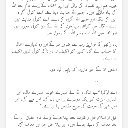
ہیں۔ ہم اپنے نفسوں کی برائی اور اپنے اعمال کے برے نتائج سے اللہ
کی پناہ مانگتے ہیں۔ جسے اللہ ہدایت دیتا ہے، اسے کوئی گمراہ
نہیں کر سکتا، اور جسے اللہ گمراہ کر دے، اسے کوئی ہدایت نہیں
دے سکتا۔ میں گواہی دیتا ہوں کہ اللہ کے سوا کوئی معبود نہیں
اور محمد صلی اللہ علیہ وسلم اللہ کے رسول ہیں۔
یاد رکھو کہ تم اپنے رب سے ضرور ملو گے اور وہ تمہارے اعمال
کا حساب لے گا۔ کسی کو تکلیف نہ دو تاکہ کوئی تمہیں تکلیف
نہ دے۔
امانتیں ان کے حق داروں کو واپس لوٹا دو۔
……………..
اے لوگو! “بے شک، اللہ نے تمہارے خون، تمہارے مال، اور
تمہاری عزت کو ایک دوسرے پر اس دن کی، اس مہینے کی، اور
اس شہر کی حرمت کی طرح مقدس بنا دیا ہے۔”
قبل از اسلام قتل و غارت سے پیدا ہونے والے تمام حقوق آج کے
بعد معاف کر دیے جاتے ہیں، اور پہلا حق جو میں معاف کرتا