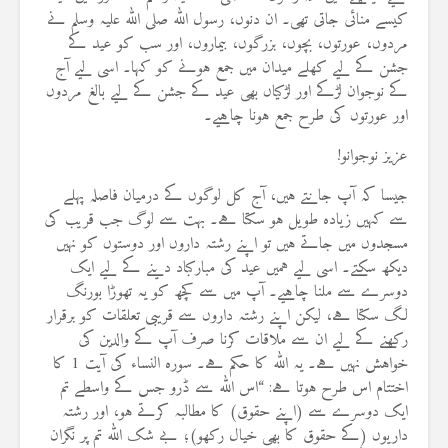
کیسے منائی جاتی تھی۔ ان دنوں، رسول اللہ صلی اللہ علیہ وسلم نے
مردوں، عورتوں، بچوں، بزرگوں، بیماروں، اور سب کو عید کے
جشن کے لیے کھلے میدان میں جمع ہونے کو کہا۔ اسی لیے آج
کے نوجوان لڑکے اور لڑکیاں بھی عید کے جشن کے لیے بالغ مردوں
اور عورتوں کی طرح جمع ہونا چاہیے۔
عزیز نوجوانو!
جیسا کہ آپ جانتے ہیں، آج کل لوگوں کے درمیان فاصلہ پہلے
سے کہیں زیادہ طویل ہو سکتا ہے۔ بہت سے لوگ جب قریب کی
مسجدوں میں جاتے ہیں تو اپنے رشتہ داروں اور دوستوں کو نہیں
دیکھ سکتے۔ اسی لیے ہمیں عید کی مبارکباد دینے کے لیے ایک
دوسرے سے ملنا چاہیے۔ آپ میں سے کچھ کو یہ تھوڑا بورنگ
لگ سکتا ہے، لیکن اپنے رشتہ داروں سے قریبی تعلقات کو برقرار
رکھنے کے لیے ان سے ملاقات کرنا صرف آپ کے والدین کی
خواہش نہیں ہے۔ یہ اللہ کا حکم ہے۔ سورہ النساء کی آیت 1 کا
اختتام اس طرح ہوتا ہے: “اس اللہ سے ڈرو جس کے واسطے تم
ایک دوسرے سے (اپنے حقوق) کا مطالبہ کرتے ہو، اور رشتہ
داریوں (کے حقوق کا بھی خیال رکھو)؛ بے شک اللہ تم پر نگران