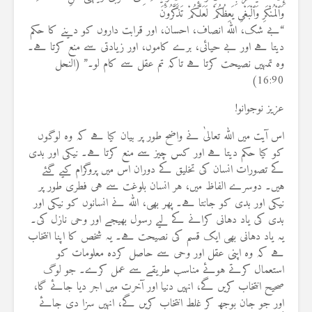
وَٱلْمُنْكَرِ وَٱلْبَغْىِ يَعِظُكُمْ لَعَلَّكُمْ تَذَكَّرُونَ
“بے شک، اللہ انصاف، احسان، اور قرابت داروں کو دینے کا حکم
دیتا ہے اور بے حیائی، برے کاموں، اور زیادتی سے منع کرتا ہے۔
وہ تمہیں نصیحت کرتا ہے تاکہ تم عقل سے کام لو۔” (النحل
16:90)
عزیز نوجوانو!
اس آیت میں اللہ تعالیٰ نے واضح طور پر بیان کیا ہے کہ وہ لوگوں
کو کیا حکم دیتا ہے اور کس چیز سے منع کرتا ہے۔ نیکی اور بدی
کے تصورات انسان کی تخلیق کے دوران اس میں پروگرام کیے گئے
ہیں۔ دوسرے الفاظ میں، ہر انسان بلوغت سے ہی فطری طور پر
نیکی اور بدی کو جانتا ہے۔ پھر بھی، اللہ نے انسانوں کو نیکی اور
بدی کی یاد دہانی کرانے کے لیے رسول بھیجے اور وحی نازل کی۔
یہ یاد دہانی بھی ایک قسم کی نصیحت ہے۔ یہ شخص کا اپنا انتخاب
ہے کہ وہ اپنی عقل اور وحی سے حاصل کردہ معلومات کو
استعمال کرتے ہوئے مناسب طریقے سے عمل کرے۔ جو لوگ
صحیح انتخاب کریں گے، انہیں دنیا اور آخرت میں اجر دیا جائے گا،
اور جو جان بوجھ کر غلط انتخاب کریں گے، انہیں سزا دی جائے