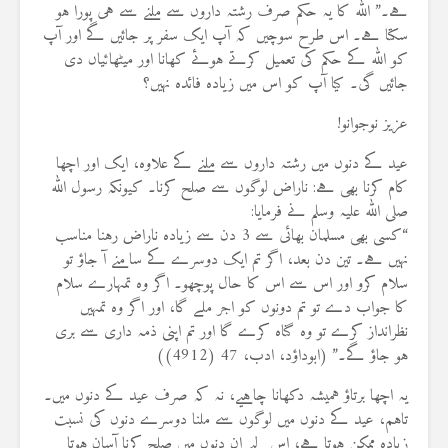
ہے۔” اللہ کا یہ حکم صرف رشتہ داروں سے ملنے سے ہی پورا ہو
سکتا ہے۔ اس طرح سوچیں کہ آپ ایک سفر پر جائیں گے اور آپ
کو اللہ کے حکم کی تعمیل کرتے ہوئے کھانا اور میٹھائیاں دی
جائیں گی۔ کیا آپ کو اس میں زیادہ فائدہ نہیں؟
عزیز نوجوانو!
عید کے دنوں میں رشتہ داروں سے ملنے کے علاوہ، ایک اور اچھا
کام کرنا بھی ہے: ناراض لوگوں سے صلح کرنا۔ کیونکہ رسول اللہ
صلی اللہ علیہ وسلم نے فرمایا:
“کسی بھی مسلمان بھائی سے 3 دن سے زیادہ ناراض رہنا مناسب
نہیں ہے۔ تین دن بعد، اگر تم ایک دوسرے کے سامنے آ جاؤ تو
سلام کرو اور اس سے اس کا حال پوچھو۔ اگر وہ تمہارے سلام
کا جواب دے تو تم دونوں کو اجر ملے گا، اور اگر وہ تمہیں
نظرانداز کرے تو وہ گناہ کرے گا اور تم اپنی ذمہ داری سے بری
ہو جاؤ گے۔” (ابوداؤد، ادب، 47 (4912))
یہ اچھا برتاؤ ہمیشہ دکھانا چاہیے، نہ کہ صرف عید کے دنوں میں۔
تاہم، عید کے دنوں میں لوگوں سے ملنا دوسرے دنوں کی نسبت
زیادہ ممکن ہوتا ہے، اس لیے ان دنوں میں صلح کرنا آسان ہوتا