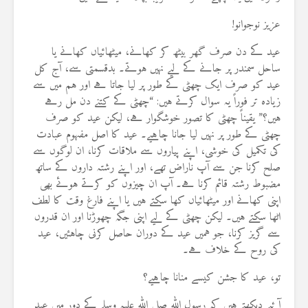
عزیز نوجوانو!
عید کے دن صرف گھر بیٹھ کر کھانے، میٹھائیاں کھانے یا
ساحل سمندر پر جانے کے لیے نہیں ہوتے۔ بدقسمتی سے، آج کل
عید کو صرف ایک چھٹی کے طور پر لیا جاتا ہے اور ہم میں سے
زیادہ تر فوراً یہ سوال کرتے ہیں: “چھٹی کے کتنے دن مل رہے
ہیں؟” یقیناً چھٹی کا تصور خوشگوار ہے، لیکن عید کو صرف
چھٹی کے طور پر نہیں لیا جانا چاہیے۔ عید کا اصل مفہوم عبادت
کی تکمیل کی خوشی، اپنے پیاروں سے ملاقات کرنا، ان لوگوں سے
صلح کرنا جن سے آپ ناراض تھے، اور اپنے رشتہ داروں کے ساتھ
مضبوط رشتہ قائم کرنا ہے۔ آپ ان چیزوں کو کرتے ہوئے بھی
اپنی کھانے اور میٹھائیاں کھا سکتے ہیں یا اپنے فارغ وقت کا لطف
اٹھا سکتے ہیں۔ لیکن چھٹی کے لیے اپنی جگہ چھوڑنا اور ان قدروں
سے گریز کرنا، جو ہمیں عید کے دوران حاصل کرنی چاہئیں، عید
کی روح کے خلاف ہے۔
تو، عید کا جشن کیسے منانا چاہیے؟
آئیے دیکھتے ہیں کہ رسول اللہ صلی اللہ علیہ وسلم کے دور میں عید