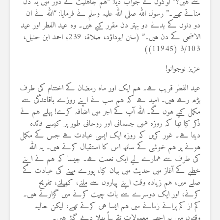
سے ہیں؟” لوگوں نے جواب دیا: “ہم جاہلیت کے دور میں یہ دن
مناتے تھے۔” رسول اللہ صلی اللہ علیہ وسلم نے فرمایا: “اللہ نے ان
دو دنوں کے بدلے دو بہتر دن مقرر کیے ہیں۔ وہ عید الفطر اور عید
الاضحی کے دن ہیں۔” (سنن ابوداؤد، صلاۃ، 239؛ احمد ابن حنبل،
3/103 (11945))
عزیز نوجوانو!
عید الفطر قریب ہے۔ ہم ایک اور ماہ رمضان کے اختتام کی طرف
بڑھ رہے ہیں۔ امید ہے کہ ہم سب نے اپنے روزے باقاعدگی سے
مکمل کیے ہوں گے۔ اللہ آپ کے اجر میں اضافہ کرے! پہلے ہم نے
ذکر کیا تھا کہ روزہ ہمیں جسمانی اور روحانی طور پر کیسے فائدہ
دیتا ہے۔ غور کریں کہ روزہ ایک ایسی عبادت ہے جس کے مکمل
ہونے پر ہم خوشی کے ساتھ اس کا استقبال کرتے ہیں۔ یہ اللہ
کی طرف سے ہمارے لیے ایک نعمت ہے۔ جیسا کہ ہم نے اپنے
خطبے کے آغاز میں حدیث میں بیان کیا، پورے مہینے کی عبادت کے
صلے میں، ہم زیادہ وقت اپنے پیاروں سے ملنے، کھیلنے، تفریح
کرنے، اور ایک دوسرے سے بات چیت کرنے میں گزارتے ہیں۔
کم از کم پرانے زمانے میں ہم ایسا ہی کرتے تھے، لیکن حالیہ
وقتوں میں یہ اچھے معمولات تقریباً بھلا دیے گئے ہیں۔