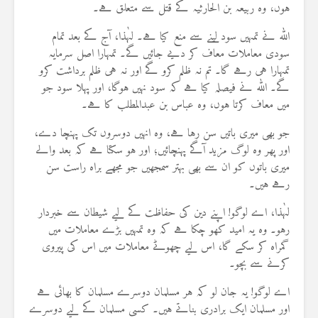
ہوں، وہ ربیعہ بن الحارثیہ کے قتل سے متعلق ہے۔
اللہ نے تمہیں سود لینے سے منع کیا ہے۔ لہٰذا، آج کے بعد تمام
سودی معاملات معاف کر دیے جائیں گے۔ تمہارا اصل سرمایہ
تمہارا ہی رہے گا۔ تم نہ ظلم کرو گے اور نہ ہی ظلم برداشت کرو
گے۔ اللہ نے فیصلہ کیا ہے کہ سود نہیں ہوگا، اور پہلا سود جو
میں معاف کرتا ہوں، وہ عباس بن عبدالمطلب کا ہے۔
جو بھی میری باتیں سن رہا ہے، وہ انہیں دوسروں تک پہنچا دے،
اور پھر وہ لوگ مزید آگے پہنچائیں؛ اور ہو سکتا ہے کہ بعد والے
میری باتوں کو ان سے بھی بہتر سمجھیں جو مجھے براہ راست سن
رہے ہیں۔
لہٰذا، اے لوگو! اپنے دین کی حفاظت کے لیے شیطان سے خبردار
رہو۔ وہ یہ امید کھو چکا ہے کہ وہ تمہیں بڑے معاملات میں
گمراہ کر سکے گا، اس لیے چھوٹے معاملات میں اس کی پیروی
کرنے سے بچو۔
اے لوگو! یہ جان لو کہ ہر مسلمان دوسرے مسلمان کا بھائی ہے
اور مسلمان ایک برادری بناتے ہیں۔ کسی مسلمان کے لیے دوسرے