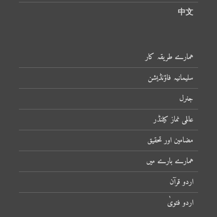
中文
ہمارے طریقہ کار
سلیمانیہ فاؤنڈیشن
جنرل
عالمی نماز کیلنڈر
مضامین اور تحقیق
ہمارے بارے میں
اردو قرآن
اردو فتویٰ