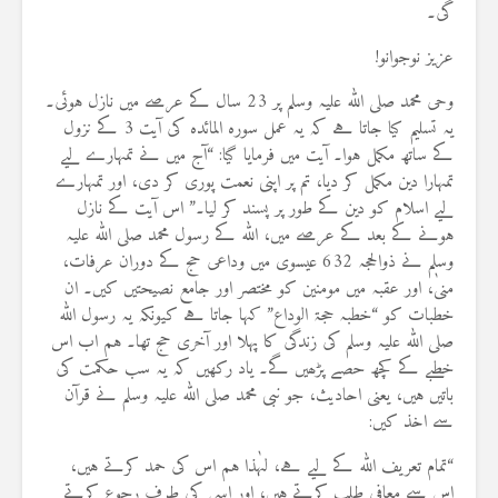
گی۔
عزیز نوجوانو!
وحی محمد صلی اللہ علیہ وسلم پر 23 سال کے عرصے میں نازل ہوئی۔
یہ تسلیم کیا جاتا ہے کہ یہ عمل سورہ المائدہ کی آیت 3 کے نزول
کے ساتھ مکمل ہوا۔ آیت میں فرمایا گیا: “آج میں نے تمہارے لیے
تمہارا دین مکمل کر دیا، تم پر اپنی نعمت پوری کر دی، اور تمہارے
لیے اسلام کو دین کے طور پر پسند کر لیا۔” اس آیت کے نازل
ہونے کے بعد کے عرصے میں، اللہ کے رسول محمد صلی اللہ علیہ
وسلم نے ذوالحجہ 632 عیسوی میں وداعی حج کے دوران عرفات،
منیٰ، اور عقبہ میں مومنین کو مختصر اور جامع نصیحتیں کیں۔ ان
خطبات کو “خطبہ حجۃ الوداع” کہا جاتا ہے کیونکہ یہ رسول اللہ
صلی اللہ علیہ وسلم کی زندگی کا پہلا اور آخری حج تھا۔ ہم اب اس
خطبے کے کچھ حصے پڑھیں گے۔ یاد رکھیں کہ یہ سب حکمت کی
باتیں ہیں، یعنی احادیث، جو نبی محمد صلی اللہ علیہ وسلم نے قرآن
سے اخذ کیں:
“تمام تعریف اللہ کے لیے ہے، لہٰذا ہم اس کی حمد کرتے ہیں،
اس سے معافی طلب کرتے ہیں، اور اسی کی طرف رجوع کرتے