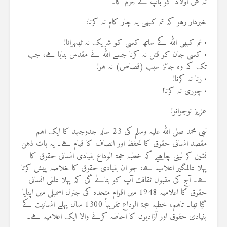
نہ ہی اولاد کو باپ کے جرم کا۔
خبردار رہو کہ تم کبھی یہ چار کام نہ کرنا:
• تم کبھی اللہ کے ساتھ کسی کو شریک نہ ٹھہرانا!
• کسی جان کو قتل نہ کرنا جسے اللہ نے مقدس بنایا ہے، جب
تک کہ وہ جائز سبب (قصاص) نہ ہو!
• زنا نہ کرنا!
• چوری نہ کرنا!
عزیز نوجوانو!
نبی محمد صلی اللہ علیہ وسلم کی 23 سالہ جدوجہد کا ایک اہم
مقصد انسانی حقوق کا تحفظ اور انصاف کا قیام ہے۔ یہ بات ذہن
نشین کر لینی چاہیے کہ خطبہ حجۃ الوداع بنیادی انسانی حقوق کا
پہلا عالمگیر اعلامیہ ہے، جو ان بنیادی حقوق کا خلاصہ پیش کرتا
ہے۔ آج کی مقبول ثقافت آپ کو بتائے گی کہ پہلا عالمی انسانی
حقوق کا اعلامیہ 1948 میں اقوام متحدہ کی جنرل اسمبلی میں اپنایا
گیا تھا۔ تاہم، خطبہ حجۃ الوداع تقریباً 1300 سال پہلے انسانیت کے
بنیادی حقوق اور آزادیوں کا احاطہ کرنے والا ایک اعلامیہ ہے۔