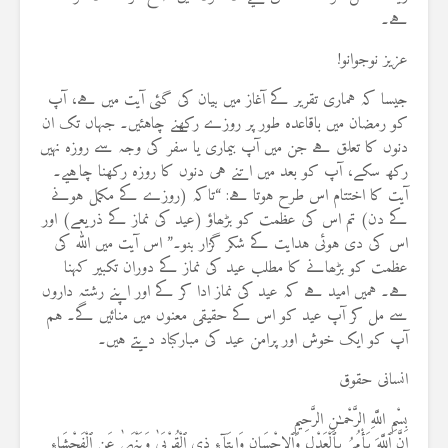
ہے۔
عزیز نوجوانو!
جیسا کہ ہماری تقریر کے آغاز میں بیان کی گئی آیت میں ہے، آپ
کو رمضان میں باقاعدہ طور پر روزے رکھنے چاہئیں۔ جہاں تک ان
دنوں کا تعلق ہے جن میں آپ بیماری یا سفر کی وجہ سے روزہ نہیں
رکھ سکے، آپ کو بعد میں اتنے ہی دنوں کا روزہ رکھنا چاہیے۔
آیت کا اختتام اس طرح ہوتا ہے: “تاکہ (روزے کے مکمل ہونے
کے دن) تم اس کی عظمت کو بڑھاؤ (عید کی نماز کے ذریعے) اور
اس کی دی ہوئی ہدایت کے شکر گزار بنو۔” اس آیت میں اللہ کی
عظمت کو بڑھانے کا مطلب عید کی نماز کے دوران تکبیر کہنا
ہے۔ ہمیں امید ہے کہ عید کی نماز ادا کر کے اور اپنے رشتہ داروں
سے مل کر آپ عید کو اس کے حقیقی معنوں میں منائیں گے۔ ہم
آپ کو ایک خوش اور پرامن عید کی مبارکباد دیتے ہیں۔
انسانی حقوق
بِسْمِ اللَّهِ الرَّحْمـٰنِ الرَّحِيمِ
إِنَّ ٱللَّهَ يَأْمُرُ بِٱلْعَدْلِ وَٱلإِحْسَانِ وَإِيتَآءِ ذِى ٱلْقُرْبَىٰ وَيَنْهَىٰ عَنِ ٱلْفَحْشَاءِ