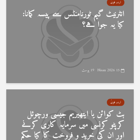
اردو فتویٰ
انٹرنیٹ گیم ٹورنامنٹس سے پیسہ کمانا:
کیا یہ جوا ہے؟
15 Nisan 2026
19 پوسٹ
اردو فتویٰ
بٹ کوائن یا ایتھیریم جیسی ورچوئل
کرپٹو کرنسی میں سرمایہ کاری کرنے
اور ان کی خرید و فروخت کا کیا حکم