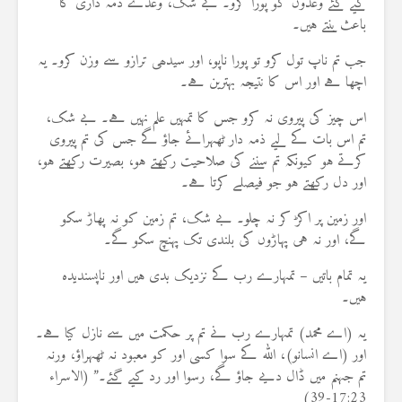
کیے گئے وعدوں کو پورا کرو۔ بے شک، وعدے ذمہ داری کا
باعث بنتے ہیں۔
جب تم ناپ تول کرو تو پورا ناپو، اور سیدھی ترازو سے وزن کرو۔ یہ
اچھا ہے اور اس کا نتیجہ بہترین ہے۔
اس چیز کی پیروی نہ کرو جس کا تمہیں علم نہیں ہے۔ بے شک،
تم اس بات کے لیے ذمہ دار ٹھہرائے جاؤ گے جس کی تم پیروی
کرتے ہو کیونکہ تم سننے کی صلاحیت رکھتے ہو، بصیرت رکھتے ہو،
اور دل رکھتے ہو جو فیصلے کرتا ہے۔
اور زمین پر اکڑ کر نہ چلو۔ بے شک، تم زمین کو نہ پھاڑ سکو
گے، اور نہ ہی پہاڑوں کی بلندی تک پہنچ سکو گے۔
یہ تمام باتیں – تمہارے رب کے نزدیک بدی ہیں اور ناپسندیدہ
ہیں۔
یہ (اے محمد) تمہارے رب نے تم پر حکمت میں سے نازل کیا ہے۔
اور (اے انسانو)، اللہ کے سوا کسی اور کو معبود نہ ٹھہراؤ، ورنہ
تم جہنم میں ڈال دیے جاؤ گے، رسوا اور رد کیے گئے۔” (الاسراء
17:23-39)