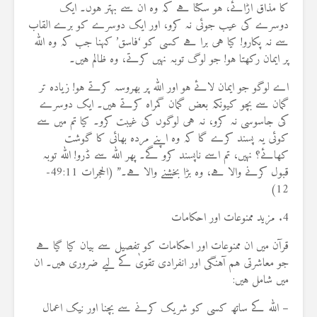
کا مذاق اڑائے، ہو سکتا ہے کہ وہ ان سے بہتر ہوں۔ ایک
دوسرے کی عیب جوئی نہ کرو، اور ایک دوسرے کو برے القاب
سے نہ پکارو! کیا ہی برا ہے کسی کو ‘فاسق’ کہنا جب کہ وہ اللہ
پر ایمان رکھتا ہو! جو لوگ توبہ نہیں کرتے، وہ ظالم ہیں۔
اے لوگو جو ایمان لائے ہو اور اللہ پر بھروسہ کرتے ہو! زیادہ تر
گمان سے بچو کیونکہ بعض گمان گمراہ کرتے ہیں۔ ایک دوسرے
کی جاسوسی نہ کرو، نہ ہی لوگوں کی غیبت کرو۔ کیا تم میں سے
کوئی یہ پسند کرے گا کہ وہ اپنے مردہ بھائی کا گوشت
کھائے؟ نہیں، تم اسے ناپسند کرو گے۔ پھر اللہ سے ڈرو! اللہ توبہ
قبول کرنے والا ہے، وہ بڑا بخشنے والا ہے۔” (الحجرات 49:11-
12)
4. مزید ممنوعات اور احکامات
قرآن میں ان ممنوعات اور احکامات کو تفصیل سے بیان کیا گیا ہے
جو معاشرتی ہم آہنگی اور انفرادی تقویٰ کے لیے ضروری ہیں۔ ان
میں شامل ہیں:
– اللہ کے ساتھ کسی کو شریک کرنے سے بچنا اور نیک اعمال