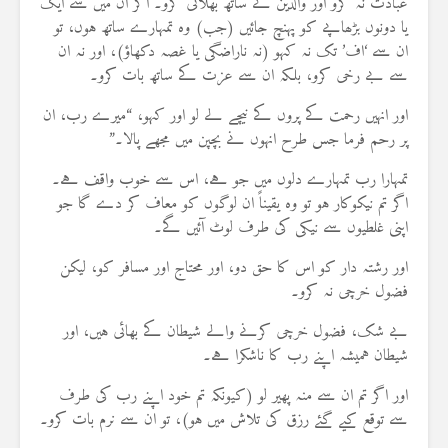
عبادت نہ کرو اور والدین کے ساتھ بھلائی کرو۔ اگر ان میں سے ایک
یا دونوں بڑھاپے کو پہنچ جائیں (جب) وہ تمہارے ساتھ ہوں، تو
ان سے ‘اف’ تک نہ کہو (نہ ناراضگی یا غصہ دکھاؤ)، اور نہ ان
سے بے رخی کرو، بلکہ ان سے عزت کے ساتھ بات کرو۔
اور انہیں رحمت کے پروں کے نیچے لے لو اور کہو، “میرے رب، ان
پر رحم فرما جس طرح انہوں نے بچپن میں مجھے پالا۔”
تمہارا رب تمہارے دلوں میں جو ہے، اس سے خوب واقف ہے۔
اگر تم نیکوکار ہو تو وہ یقیناً ان لوگوں کو معاف کر دے گا جو
اپنی غلطیوں سے نیکی کی طرف لوٹ آئیں گے۔
اور رشتہ دار کو اس کا حق دو، اور محتاج اور مسافر کو، لیکن
فضول خرچی نہ کرو۔
بے شک، فضول خرچی کرنے والے شیطان کے بھائی ہیں، اور
شیطان ہمیشہ اپنے رب کا ناشکرا ہے۔
اور اگر تم ان سے منہ پھیر لو (کیونکہ تم خود اپنے رب کی طرف
سے توقع کیے گئے رزق کی تلاش میں ہو)، تو ان سے نرم بات کرو۔