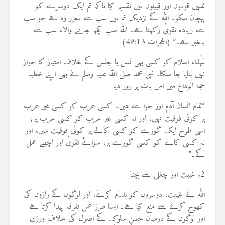
تمہیں قوموں اور قبیلوں میں تقسیم کیا تاکہ تم ایک دوسرے کو
پہچان سکو۔ اللہ کے نزدیک تم میں سب سے معزز وہ ہے جو سب
سے زیادہ تقویٰ رکھتا ہے۔ اللہ سب کچھ جاننے والا، سب سے
باخبر ہے۔” (الحجرات 49:13)
لہٰذا، اسلام کو کسی بھی نسل یا جنس کے خلاف امتیاز کا جواز
نہیں بنایا جا سکتا۔ نبی محمد صلی اللہ علیہ وسلم نے بھی اپنے خطبہ
حجۃ الوداع میں اس بات پر زور دیا:
“تمام انسان آدم اور حوا سے ہیں۔ کسی عرب کو کسی غیر عرب
پر کوئی فوقیت نہیں، اور نہ کسی غیر عرب کو کسی عرب پر؛
اسی طرح ایک گورے کو کسی کالے پر کوئی فوقیت نہیں، اور
نہ کسی کالے کو کسی گورے پر، سوائے تقویٰ اور اچھے عمل
کے۔”
2. غیبت اور چغلی سے بچنا
اللہ نے غیبت، دوسروں کو بدنام کرنے، اور لوگوں کے رازوں کی
کھوج کرنے سے منع کیا ہے۔ ایسا طرز عمل تفرقہ پیدا کرتا ہے
اور لوگوں کے درمیان حسنِ سلوک کے اصول کی خلاف ورزی