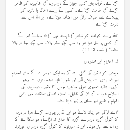
کرتا ہے۔ قرآن بغیر کسی جواز کے دوسروں کی خامیوں کو ظاہر
کرنے کی مذمت کرتا ہے۔ کسی کے برے اعمال یا باتوں کو
پھیلانے سے صرف برائی میں اضافہ ہوتا ہے، اور اللہ اس سے
نفرت کرتا ہے:
“اللہ برے کلمات کو ظاہر کرنا پسند نہیں کرتا، سوائے اس کے
کہ کسی پر ظلم ہوا ہو: وہ سب کچھ سننے والا، سب کچھ جاننے والا
ہے۔” (النساء 4:148)
3. احترام اور ہمدردی
مومنین کو تلقین کی گئی ہے کہ وہ ایک دوسرے کے ساتھ احترام
اور ہمدردی سے پیش آئیں اور طنز یا ناپسندیدہ باتوں سے پرہیز
کریں۔ تنقید تعمیری ہونی چاہیے، جس کا مقصد دوسروں کی
اصلاح ہو، نہ کہ ان کی تذلیل۔ اسلام انسانی تعلقات میں باہمی
افہام و تفہیم اور معافی پر زور دیتا ہے۔
“اے لوگو جو ایمان لائے ہو اور اللہ پر بھروسہ کرتے ہو! مردوں
کا کوئی گروہ دوسرے گروہ کا مذاق نہ اڑائے، ہو سکتا ہے کہ
وہ ان سے بہتر ہوں۔ اور نہ عورتوں کا کوئی گروہ دوسری عورتوں