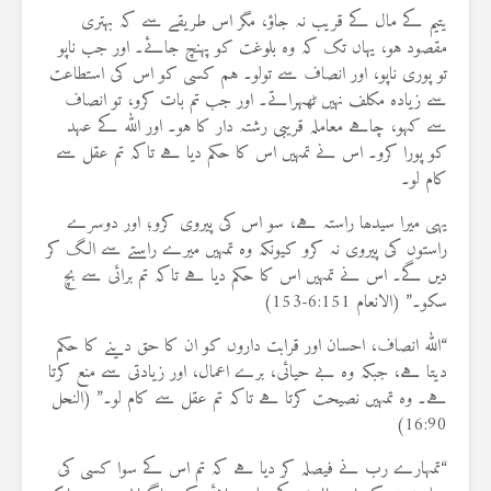
یتیم کے مال کے قریب نہ جاؤ، مگر اس طریقے سے کہ بہتری
مقصود ہو، یہاں تک کہ وہ بلوغت کو پہنچ جائے۔ اور جب ناپو
تو پوری ناپو، اور انصاف سے تولو۔ ہم کسی کو اس کی استطاعت
سے زیادہ مکلف نہیں ٹھہراتے۔ اور جب تم بات کرو، تو انصاف
سے کہو، چاہے معاملہ قریبی رشتہ دار کا ہو۔ اور اللہ کے عہد
کو پورا کرو۔ اس نے تمہیں اس کا حکم دیا ہے تاکہ تم عقل سے
کام لو۔
یہی میرا سیدھا راستہ ہے، سو اس کی پیروی کرو؛ اور دوسرے
راستوں کی پیروی نہ کرو کیونکہ وہ تمہیں میرے راستے سے الگ کر
دیں گے۔ اس نے تمہیں اس کا حکم دیا ہے تاکہ تم برائی سے بچ
سکو۔” (الانعام 6:151-153)
“اللہ انصاف، احسان اور قرابت داروں کو ان کا حق دینے کا حکم
دیتا ہے، جبکہ وہ بے حیائی، برے اعمال، اور زیادتی سے منع کرتا
ہے۔ وہ تمہیں نصیحت کرتا ہے تاکہ تم عقل سے کام لو۔” (النحل
16:90)
“تمہارے رب نے فیصلہ کر دیا ہے کہ تم اس کے سوا کسی کی