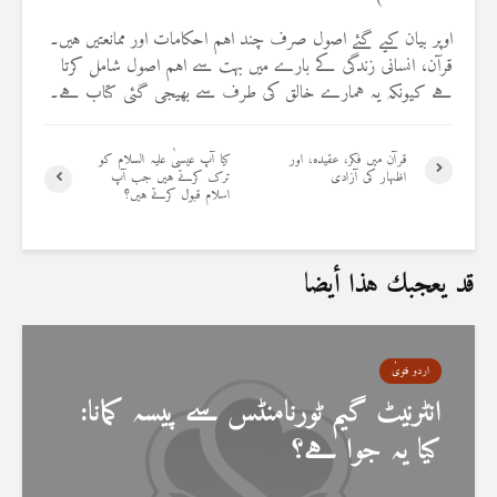
اوپر بیان کیے گئے اصول صرف چند اہم احکامات اور ممانعتیں ہیں۔
قرآن، انسانی زندگی کے بارے میں بہت سے اہم اصول شامل کرتا
ہے کیونکہ یہ ہمارے خالق کی طرف سے بھیجی گئی کتاب ہے۔
قرآن میں فکر، عقیدہ، اور
کیا آپ عیسیٰ علیہ السلام کو
اظہار کی آزادی
ترک کرتے ہیں جب آپ
اسلام قبول کرتے ہیں؟
قد يعجبك هذا أيضا
اردو فتویٰ
انٹرنیٹ گیم ٹورنامنٹس سے پیسہ کمانا:
کیا یہ جوا ہے؟