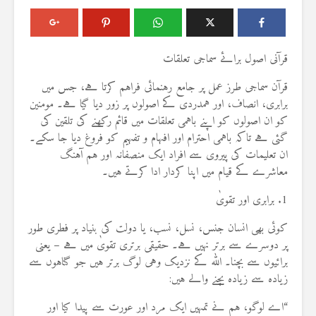
قرآنی اصول برائے سماجی تعلقات
قرآن سماجی طرز عمل پر جامع رہنمائی فراہم کرتا ہے، جس میں
برابری، انصاف، اور ہمدردی کے اصولوں پر زور دیا گیا ہے۔ مومنین
کو ان اصولوں کو اپنے باہمی تعلقات میں قائم رکھنے کی تلقین کی
گئی ہے تاکہ باہمی احترام اور افہام و تفہیم کو فروغ دیا جا سکے۔
ان تعلیمات کی پیروی سے افراد ایک منصفانہ اور ہم آہنگ
معاشرے کے قیام میں اپنا کردار ادا کرتے ہیں۔
1. برابری اور تقویٰ
کوئی بھی انسان جنس، نسل، نسب، یا دولت کی بنیاد پر فطری طور
پر دوسرے سے برتر نہیں ہے۔ حقیقی برتری تقویٰ میں ہے – یعنی
برائیوں سے بچنا۔ اللہ کے نزدیک وہی لوگ برتر ہیں جو گناہوں سے
زیادہ سے زیادہ بچنے والے ہیں:
“اے لوگو، ہم نے تمہیں ایک مرد اور عورت سے پیدا کیا اور