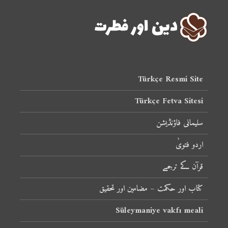
Türkçe Resmi Site
Türkçe Fetva Sitesi
سلیمانی فاؤنڈیشن
اردو فتویٰ
قرآن کے ترجمے
کتاب اور حکمت – مضامین اور تحقیق
Süleymaniye vakfı meali