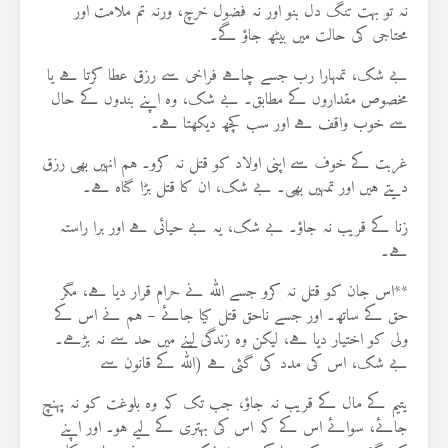
نہ تو بہت تنگ دل بنو اور نہ فضول خرچ، ورنہ تم ملامت اور
محتاجی کی حالت میں بیٹھ جاؤ گے۔
بے شک، تمہارا رب جسے چاہے فراخی سے رزق عطا کرتا ہے یا
مخصوص مقداروں کے مطابق۔ بے شک، وہ اپنے بندوں کے حال
سے خوب واقف ہے اور سب کچھ دیکھتا ہے۔
غربت کے خوف سے اپنی اولاد کو قتل نہ کرو۔ ہم انہیں بھی رزق
دیتے ہیں اور تمہیں بھی۔ بے شک، ان کا قتل بڑا گناہ ہے۔
زنا کے قریب نہ جاؤ۔ بے شک، یہ بے حیائی ہے اور برا راستہ
ہے۔
**اس جان کو قتل نہ کرو جسے اللہ نے حرام قرار دیا ہے، مگر
حق کے ساتھ۔ اور جسے ناحق قتل کیا جائے – ہم نے اس کے
ولی کو اختیار دیا ہے، لیکن وہ زندگی لینے میں حد سے نہ بڑھے۔
بے شک، اس کی مدد کی گئی ہے (اللہ کے قانون سے
یتیم کے مال کے قریب نہ جاؤ، جب تک کہ وہ بلوغت کو نہ پہنچ
جائے، سوائے اس کے کہ اس کی بہتری کے لیے ہو۔ اور اپنے