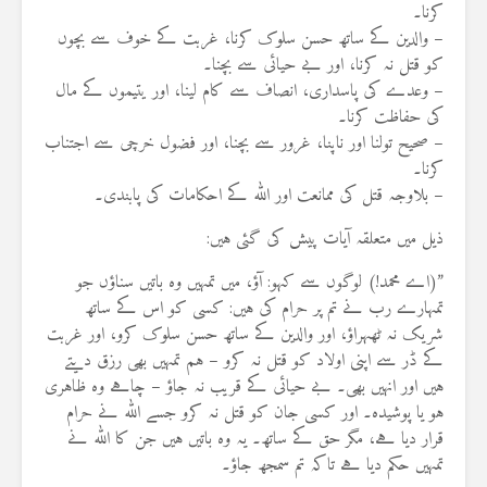
کرنا۔
– والدین کے ساتھ حسن سلوک کرنا، غربت کے خوف سے بچوں
کو قتل نہ کرنا، اور بے حیائی سے بچنا۔
– وعدے کی پاسداری، انصاف سے کام لینا، اور یتیموں کے مال
کی حفاظت کرنا۔
– صحیح تولنا اور ناپنا، غرور سے بچنا، اور فضول خرچی سے اجتناب
کرنا۔
– بلاوجہ قتل کی ممانعت اور اللہ کے احکامات کی پابندی۔
ذیل میں متعلقہ آیات پیش کی گئی ہیں:
”(اے محمد!) لوگوں سے کہو: آؤ، میں تمہیں وہ باتیں سناؤں جو
تمہارے رب نے تم پر حرام کی ہیں: کسی کو اس کے ساتھ
شریک نہ ٹھہراؤ، اور والدین کے ساتھ حسن سلوک کرو، اور غربت
کے ڈر سے اپنی اولاد کو قتل نہ کرو – ہم تمہیں بھی رزق دیتے
ہیں اور انہیں بھی۔ بے حیائی کے قریب نہ جاؤ – چاہے وہ ظاہری
ہو یا پوشیدہ۔ اور کسی جان کو قتل نہ کرو جسے اللہ نے حرام
قرار دیا ہے، مگر حق کے ساتھ۔ یہ وہ باتیں ہیں جن کا اللہ نے
تمہیں حکم دیا ہے تاکہ تم سمجھ جاؤ۔