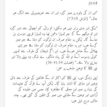
6:68)
“اور ان کی باتوں پر صبر کرو، اور ان سے خوبصورتی سے الگ ہو
جاؤ۔” (المزمل 73:10)
“نیکی اور بدی برابر نہیں ہو سکتی، تم برائی کو اچھائی سے دور کرو،
اور تم دیکھو گے کہ جو تمہارا دشمن تھا وہ تمہارا قریبی دوست بن
جائے گا۔ لیکن یہ مقام صرف ان لوگوں کو ملتا ہے جو صبر
کرتے ہیں، اور یہ مقام صرف ان لوگوں کو ملتا ہے جو بڑی
بھلائی کے حامل ہوتے ہیں۔ اور اگر شیطان کی طرف سے تمہیں
کوئی وسوسہ آئے تو اللہ کی پناہ مانگو۔ بے شک وہ سننے والا اور
جاننے والا ہے۔” (فصلت 41:34-36)
نبی ﷺ کا توہینِ مذہب پر عمل:
اپنی زندگی میں، نبی ﷺ کو اکثر ان کے مخالفین کی طرف سے ذاتی
توہین اور مذاق کا نشانہ بنایا گیا۔ لیکن آپ نے قرآن کی تعلیمات
کی بنیاد پر صبر اور معافی کا مظاہرہ کیا، جس میں عقیدہ کی
آزادی اور توہین کے مقابلے میں صبر کی تلقین کی گئی تھی۔ چند
مثالیں درج ذیل ہیں: