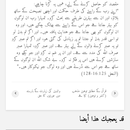
مقصد کو حاصل کرنے کے لیے، ہمیں یہ کرنا چاہیے:
“اپنے رب کے راستے کی طرف حکمت اور اچھی نصیحت کے ساتھ
بلاؤ، اور ان سے بہترین طریقے سے بحث کرو۔ تمہارا رب ان لوگوں
کو بہتر جانتا ہے جو اس کے راستے سے بھٹک چکے ہیں، اور وہ
ان لوگوں کو بھی جانتا ہے جو ہدایت یافتہ ہیں۔ اور اگر تم بدلہ لو
تو اسی قدر بدلہ لو جتنا تم پر زیادتی کی گئی ہو، اور اگر تم صبر کرو
تو یہ صبر کرنے والوں کے لیے بہتر ہے۔ اور صبر کرو، تمہارا صبر
صرف اللہ کی مدد سے ہے۔ اور ان پر غم نہ کرو اور جو کچھ وہ
سازشیں کرتے ہیں اس پر فکر نہ کرو۔ بے شک اللہ ان لوگوں کے
ساتھ ہے جو اس سے ڈرتے ہیں اور وہ لوگ جو نیکوکار ہیں۔”
(النحل 16:125-128)
قرآن کے مطابق توہینِ مذہب
والدین کی زیارت کے بارے
(کفر و توہین) کیا ہے
میں عورتوں کا حق
قد يعجبك هذا أيضا