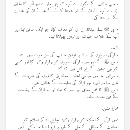
• جب طائف کے لوگوں نے آپ کو پتھر مارے اور آپ کا مذاق
اڑایا، تو آپ نے ان کے لیے بددعا کرنے کے بجائے ان کی ہدایت
کے لیے دعا کی۔
• نبی ﷺ نے عبداللہ بن ابی کو معاف کیا، جو ایک منافق تھا اور
آپ کے خلاف جھوٹ اور توہین پھیلاتا تھا۔
نتیجہ:
• قرآنی اصولوں کی بنیاد پر توہینِ مذہب کی سزا موت نہیں ہے۔
• نبی ﷺ کے دور میں، قرآنی اصولوں کو برقرار رکھا گیا اور کسی
کو بھی توہین کے لیے قتل نہیں کیا گیا۔
• سزائیں بعد میں سیاسی اتحاد یا معاشرتی کنٹرول کی ضرورت کے
تحت سامنے آئیں، جو قرآن کی تعلیمات کے مخالف ہیں۔
• نبی ﷺ کا عمل معافی اور صبر کا تھا، اور یہ قرآن کے پیغامات
کے عین مطابق ہے۔
ہمارا مشن:
ہمیں قرآن کے احکام کو برقرار رکھنا چاہیے، تاکہ اسلام کو
انسانیت کے مسائل کے حل کے طور پر فروغ دیا جا سکے۔ اس