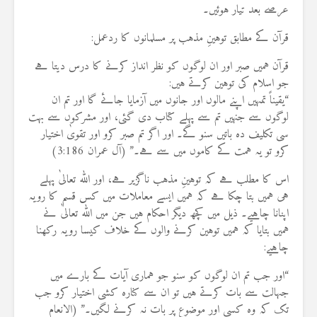
عرصے بعد تیار ہوئیں۔
قرآن کے مطابق توہینِ مذہب پر مسلمانوں کا ردعمل:
قرآن ہمیں صبر اور ان لوگوں کو نظر انداز کرنے کا درس دیتا ہے
جو اسلام کی توہین کرتے ہیں:
“یقیناً تمہیں اپنے مالوں اور جانوں میں آزمایا جائے گا اور تم ان
لوگوں سے جنہیں تم سے پہلے کتاب دی گئی، اور مشرکوں سے بہت
سی تکلیف دہ باتیں سنو گے۔ اور اگر تم صبر کرو اور تقویٰ اختیار
کرو تو یہ ہمت کے کاموں میں سے ہے۔” (آل عمران 3:186)
اس کا مطلب ہے کہ توہینِ مذہب ناگزیر ہے، اور اللہ تعالیٰ پہلے
ہی ہمیں بتا چکا ہے کہ ہمیں ایسے معاملات میں کس قسم کا رویہ
اپنانا چاہیے۔ ذیل میں کچھ دیگر احکام ہیں جن میں اللہ تعالیٰ نے
ہمیں بتایا کہ ہمیں توہین کرنے والوں کے خلاف کیسا رویہ رکھنا
چاہیے:
“اور جب تم ان لوگوں کو سنو جو ہماری آیات کے بارے میں
جہالت سے بات کرتے ہیں تو ان سے کنارہ کشی اختیار کرو جب
تک کہ وہ کسی اور موضوع پر بات نہ کرنے لگیں۔” (الانعام