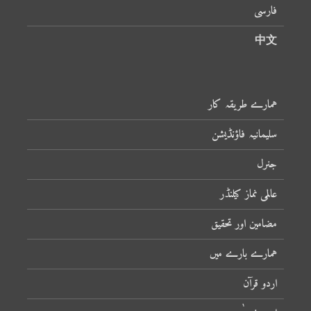
فارسی
中文
ہمارے طریقہ کار
سلیمانیہ فاؤنڈیشن
جنرل
عالمی نماز کیلنڈر
مضامین اور تحقیق
ہمارے بارے میں
اردو قرآن