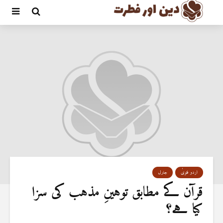
اردو فتویٰ
جنرل
قرآن کے مطابق توہینِ مذہب کی سزا
کیا ہے؟