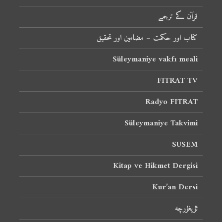
قرآن کے ترجمے
کتاب اور حکمت – مضامین اور تحقیق
Süleymaniye vakfı meali
FITRAT TV
Radyo FITRAT
Süleymaniye Takvimi
SUSEM
Kitap ve Hikmet Dergisi
Kur’an Dersi
ئۇيغۇرچە