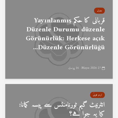
جنرل
قربانی کا حکم Yayınlanmış
Düzenle Durumu düzenle
Görünürlük: Herkese açık
Düzenle Görünürlüğü...
27 Mayıs 2026
16 پوسٹ
اردو فتویٰ
انٹرنیٹ گیم ٹورنامنٹس سے پیسہ کمانا:
کیا یہ جوا ہے؟