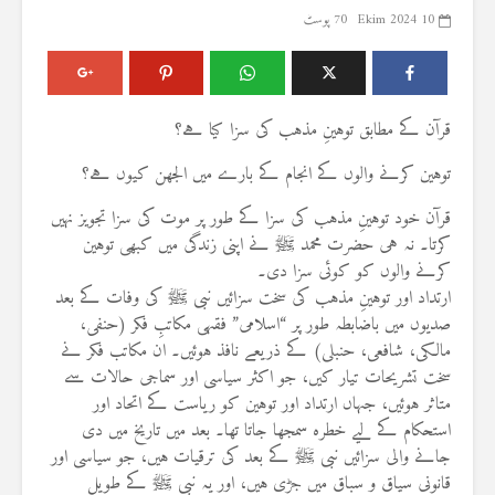
10 Ekim 2024
70 پوسٹ
قرآن کے مطابق توہینِ مذہب کی سزا کیا ہے؟
توہین کرنے والوں کے انجام کے بارے میں الجھن کیوں ہے؟
قرآن خود توہینِ مذہب کی سزا کے طور پر موت کی سزا تجویز نہیں
کرتا۔ نہ ہی حضرت محمد ﷺ نے اپنی زندگی میں کبھی توہین
کرنے والوں کو کوئی سزا دی۔
ارتداد اور توہینِ مذہب کی سخت سزائیں نبی ﷺ کی وفات کے بعد
صدیوں میں باضابطہ طور پر “اسلامی” فقہی مکاتبِ فکر (حنفی،
مالکی، شافعی، حنبلی) کے ذریعے نافذ ہوئیں۔ ان مکاتب فکر نے
سخت تشریحات تیار کیں، جو اکثر سیاسی اور سماجی حالات سے
متاثر ہوئیں، جہاں ارتداد اور توہین کو ریاست کے اتحاد اور
استحکام کے لیے خطرہ سمجھا جاتا تھا۔ بعد میں تاریخ میں دی
جانے والی سزائیں نبی ﷺ کے بعد کی ترقیات ہیں، جو سیاسی اور
قانونی سیاق و سباق میں جڑی ہیں، اور یہ نبی ﷺ کے طویل