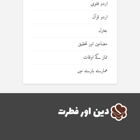
اردو فتویٰ
اردو قرآن
جنرل
مضامین اور تحقیق
نماز کے اوقات
ہمارے بارے میں