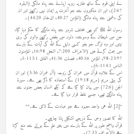
نے اپنی قوم کے ساتھ طنزیہ رویہ اپنانے سے پناہ مانگی (البقرہ
2:67)؛ اور ان متکبروں سے جو آخرت پر ایمان نہیں رکھتے اور ان
کی دشمنی سے پناہ مانگی (المؤمن 40:27؛ الدخان 44:20)۔
رسول اللہ ﷺ کو بھی مختلف شرور سے پناہ مانگنے کا حکم دیا گیا،
جن میں شیطان کے وسوسے، دلوں میں بغض رکھنے والوں کی بُری
نیتیں اور وہ لوگ جو بغیر کسی دلیل کے اللہ کی آیات کے بارے
میں بحث کرتے ہیں (الاعراف 7:200؛ النحل 16:98؛ المؤمنون
23:97-98؛ المؤمن 40:56؛ فصلت 41:36؛ الفلق 113:1-5؛
الناس 114:1-6)۔
اس کے علاوہ قرآن میں عمران کی زوجہ (آل عمران 3:36) اور ان
کی بیٹی مریم (مریم 19:18) کے استعاذہ کا ذکر بھی ہے۔ سورۃ
الجن (72:6) میں بیان کیا گیا ہے کہ کچھ انسان بعض جنوں سے
پناہ مانگتے تھے، جسے غلط قرار دیا گیا ہے۔
*[2] اللہ ہی واحد معبود ہے جو عبادت کے لائق ہے۔**
اللہ کا تصور وحی کے ذریعے تشکیل پانا چاہیے۔
قرآن واضح طور پر اللہ کے بارے میں بغیر علم کے بولنے سے منع کرتا
ہے (الاعراف 7:33)۔