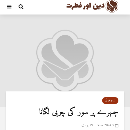
اردو فتویٰ
چہرے پر سور کی چربی لگانا
9 Ekim 2024
59 پوسٹ