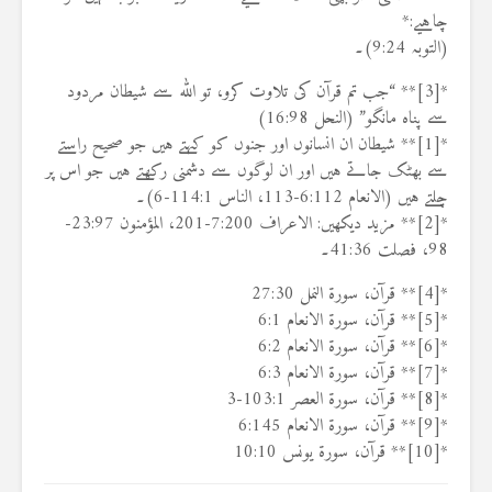
چاہیے:*
(التوبہ 9:24)۔
*[3]** “جب تم قرآن کی تلاوت کرو، تو اللہ سے شیطان مردود
سے پناہ مانگو” (النحل 16:98)
*[1]** شیطان ان انسانوں اور جنوں کو کہتے ہیں جو صحیح راستے
سے بھٹک جاتے ہیں اور ان لوگوں سے دشمنی رکھتے ہیں جو اس پر
چلتے ہیں (الانعام 6:112-113، الناس 114:1-6)۔
*[2]** مزید دیکھیں: الاعراف 7:200-201، المؤمنون 23:97-
98، فصلت 41:36۔
*[4]** قرآن، سورۃ النمل 27:30
*[5]** قرآن، سورۃ الانعام 6:1
*[6]** قرآن، سورۃ الانعام 6:2
*[7]** قرآن، سورۃ الانعام 6:3
*[8]** قرآن، سورۃ العصر 103:1-3
*[9]** قرآن، سورۃ الانعام 6:145
*[10]** قرآن، سورۃ یونس 10:10