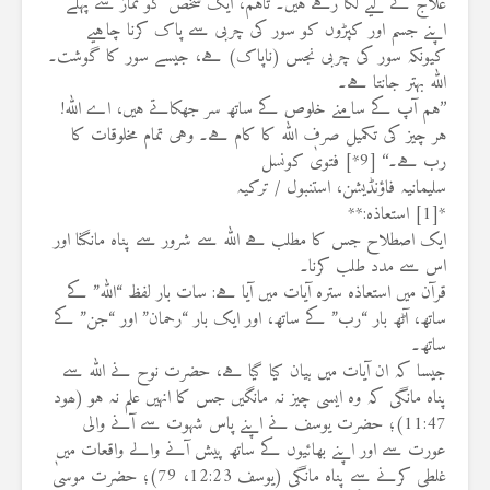
علاج کے لیے لگا رہے ہیں۔ تاہم، ایک شخص کو نماز سے پہلے
اپنے جسم اور کپڑوں کو سور کی چربی سے پاک کرنا چاہیے
کیونکہ سور کی چربی نجس (ناپاک) ہے، جیسے سور کا گوشت۔
اللہ بہتر جانتا ہے۔
’’ہم آپ کے سامنے خلوص کے ساتھ سر جھکاتے ہیں، اے اللہ!
ہر چیز کی تکمیل صرف اللہ کا کام ہے۔ وہی تمام مخلوقات کا
رب ہے۔‘‘ [9*] فتویٰ کونسل
سلیمانیہ فاؤنڈیشن، استنبول / ترکیہ
*[1] استعاذہ:**
ایک اصطلاح جس کا مطلب ہے اللہ سے شرور سے پناہ مانگنا اور
اس سے مدد طلب کرنا۔
قرآن میں استعاذہ سترہ آیات میں آیا ہے: سات بار لفظ “اللہ” کے
ساتھ، آٹھ بار “رب” کے ساتھ، اور ایک بار “رحمان” اور “جن” کے
ساتھ۔
جیسا کہ ان آیات میں بیان کیا گیا ہے، حضرت نوح نے اللہ سے
پناہ مانگی کہ وہ ایسی چیز نہ مانگیں جس کا انہیں علم نہ ہو (ھود
11:47)؛ حضرت یوسف نے اپنے پاس شہوت سے آنے والی
عورت سے اور اپنے بھائیوں کے ساتھ پیش آنے والے واقعات میں
غلطی کرنے سے پناہ مانگی (یوسف 12:23، 79)؛ حضرت موسیٰ