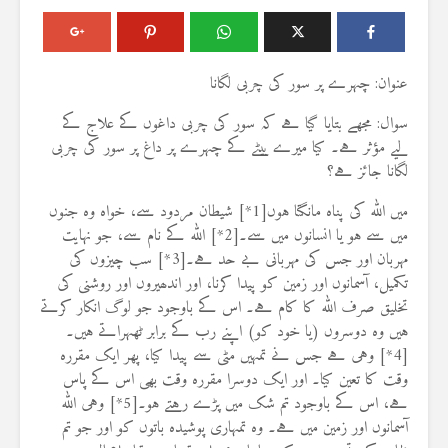
عنوان: چہرے پر سور کی چربی لگانا
سوال: مجھے بتایا گیا ہے کہ سور کی چربی داغوں کے علاج کے
لیے مؤثر ہے۔ کیا میرے بیٹے کے چہرے پر داغ پر سور کی چربی
لگانا جائز ہے؟
میں اللہ کی پناہ مانگتا ہوں[1*] شیطان مردود سے، خواہ وہ جنوں
میں سے ہو یا انسانوں میں سے۔[2*] اللہ کے نام سے، جو نہایت
مہربان اور جس کی مہربانی بے حد ہے۔[3*] سب چیزوں کی
تکمیل، آسمانوں اور زمین کو پیدا کرنا، اور اندھیروں اور روشنی کی
تخلیق صرف اللہ کا کام ہے۔ اس کے باوجود جو لوگ انکار کرتے
ہیں وہ دوسروں (یا خود کو) اپنے رب کے برابر ٹھہراتے ہیں۔
[4*] وہی ہے جس نے تمہیں مٹی سے پیدا کیا، پھر ایک مقررہ
وقت کا تعین کیا۔ اور ایک دوسرا مقررہ وقت بھی اس کے پاس
ہے، اس کے باوجود تم شک میں پڑے رہتے ہو۔[5*] وہی اللہ
آسمانوں اور زمین میں ہے۔ وہ تمہاری پوشیدہ باتوں کو اور جو تم