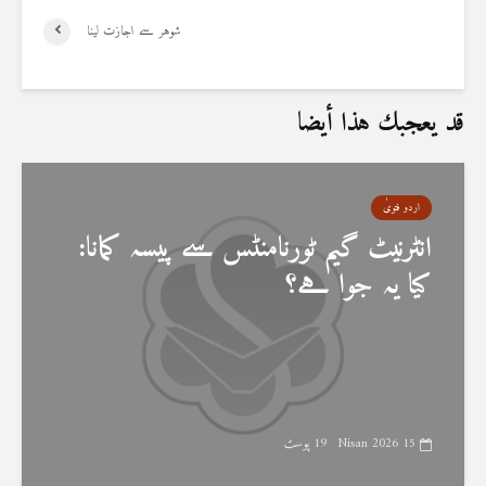
شوہر سے اجازت لینا
قد يعجبك هذا أيضا
اردو فتویٰ
انٹرنیٹ گیم ٹورنامنٹس سے پیسہ کمانا:
کیا یہ جوا ہے؟
15 Nisan 2026
19 پوسٹ