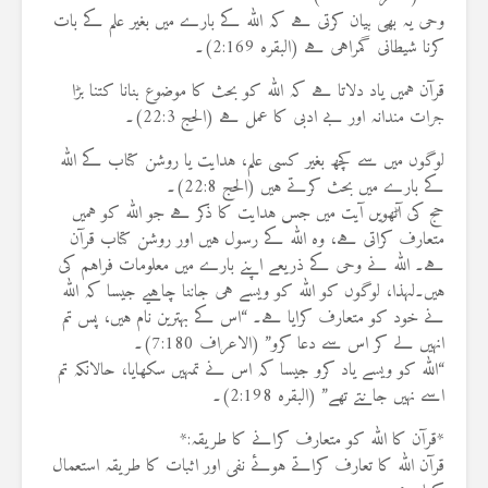
وحی یہ بھی بیان کرتی ہے کہ اللہ کے بارے میں بغیر علم کے بات
کرنا شیطانی گمراہی ہے (البقرہ 2:169)۔
قرآن ہمیں یاد دلاتا ہے کہ اللہ کو بحث کا موضوع بنانا کتنا بڑا
جرات مندانہ اور بے ادبی کا عمل ہے (الحج 22:3)۔
لوگوں میں سے کچھ بغیر کسی علم، ہدایت یا روشن کتاب کے اللہ
کے بارے میں بحث کرتے ہیں (الحج 22:8)۔
حج کی آٹھویں آیت میں جس ہدایت کا ذکر ہے جو اللہ کو ہمیں
متعارف کراتی ہے، وہ اللہ کے رسول ہیں اور روشن کتاب قرآن
ہے۔ اللہ نے وحی کے ذریعے اپنے بارے میں معلومات فراہم کی
ہیں۔لہذا، لوگوں کو اللہ کو ویسے ہی جاننا چاہیے جیسا کہ اللہ
نے خود کو متعارف کرایا ہے۔ “اس کے بہترین نام ہیں، پس تم
انہیں لے کر اس سے دعا کرو” (الاعراف 7:180)۔
“اللہ کو ویسے یاد کرو جیسا کہ اس نے تمہیں سکھایا، حالانکہ تم
اسے نہیں جانتے تھے” (البقرہ 2:198)۔
*قرآن کا اللہ کو متعارف کرانے کا طریقہ:*
قرآن اللہ کا تعارف کراتے ہوئے نفی اور اثبات کا طریقہ استعمال