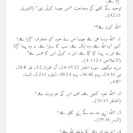
کرتا ہے۔
توحید کے کلمے کی وضاحت: “اس جیسا کوئی نہیں” (الشوری
42:11)۔
*اللہ کون ہے؟*
1. *اللہ ویسا ہی ہے جیسا اس نے خود کو متعارف کرایا ہے:*
کہو: “وہ اللہ ہے، وہ ایک ہے، سب کا سہارا ہے، نہ وہ پیدا کرتا
ہے اور نہ پیدا کیا گیا ہے، اور نہ کوئی اس کا ہمسر ہے”
(الاخلاص 112:1-4)۔
مزید دیکھیں: سورہ الحشر 59:22-24، آل عمران 3:2، طہ 20:8،
نور 24:35، روم 30:40، روم 30:54، البقرہ 2:255، النساء
4:87۔
2. *اللہ خود کفیل ہے؛ ہمیں اس کی ضرورت ہے:*
(الفاطر 35:15)۔
3. *اللہ اپنے بندے کے لیے کافی ہے:*
(الزمر 39:36)۔
4. *عزت اور وقار کا ماخذ اللہ ہے:*