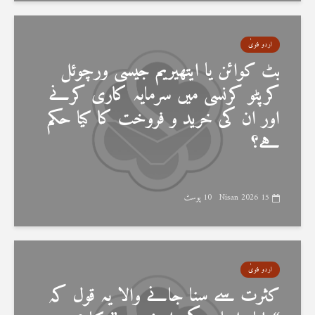
اردو فتویٰ
بٹ کوائن یا ایتھیریم جیسی ورچوئل
کرپٹو کرنسی میں سرمایہ کاری کرنے
اور ان کی خرید و فروخت کا کیا حکم
ہے؟
15 Nisan 2026
10 پوسٹ
اردو فتویٰ
کثرت سے سنا جانے والا یہ قول کہ