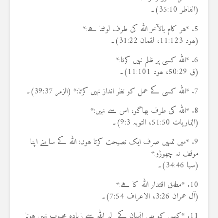
(الفاطر 35:10)۔
5. *ہر کام بالآخر اللہ کی طرف لوٹتا ہے:*
(ھود 11:123، لقمان 31:22)۔
6. *اللہ کسی پر ظلم نہیں کرتا:*
(ق 50:29، ھود 11:101)۔
7. *اللہ کسی کے عمل کو نظر انداز نہیں کرتا:* (الزمر 39:37)۔
8. *اللہ کی طرف بھاگو، اس سے نہیں:*
(الذاریات 51:50، التوبہ 9:3)۔
9. *میں تمہیں صرف ایک نصیحت کرتا ہوں: اللہ کے سامنے اپنا
موقف نہ چھوڑو:*
(سبا 34:46)۔
10. *مطلق اقتدار اللہ کا ہے:*
(آل عمران 3:26، الاعراف 7:54)۔
11. *کسی کو بھی انسان کے لیے اللہ سے زیادہ محبوب نہیں ہونا