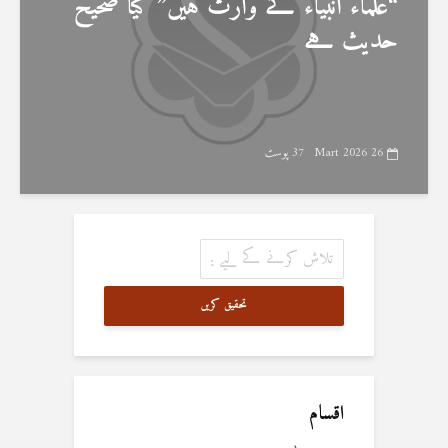
“علماء انبیاء کے وارث ہیں” کیا صحیح
حدیث ہے
26 Mart 2026
37 پوسٹ
تحقیق کریں
اقسام