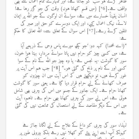
ظاہر کرتے ہو سب کو جانتا ہے، اور تمہارے تمام اعمال سے بھی
واقف ہے۔[6*] (میں قسم کھاتا ہوں) وقت کی جو گزر رہا ہے!
انسان یقیناً خسارے میں ہے، سوائے ان لوگوں کے جو اللہ پر ایمان
لائے، نیک اعمال کیے، اور ایک دوسرے کو حق اور صبر کی
تلقین کرتے رہے۔[7*] اس سوال کے تعلق سے، اللہ تعالی کا حکم
ہے:
“(اے محمد!) کہہ دو: ‘جو کچھ میرے پاس وحی کے ذریعے آیا
ہے، میں کسی چیز کو حرام نہیں پاتا سوائے مردار، بہتا ہوا خون،
سور کا گوشت -یہ نجس ہے- یا وہ چیز جو اللہ کے نام کے سوا
کسی اور کے نام پر ذبح کی گئی ہو۔” [8*] جب ہم اس آیت پر
غور کرتے ہیں، تو دیکھتے ہیں کہ اس آیت میں ان چیزوں کو
صرف کھانے کے لیے حرام قرار دیا گیا ہے۔ یعنی سور کا گوشت
کھانا حرام ہے۔ ایک جانور کے جسم میں اس کی چربی بھی شامل
ہوتی ہے، اس لیے سور کی چربی کھانا بھی حرام ہے۔ تاہم، آیت
میں اس کے دیگر مقاصد کے لیے استعمال کی ممانعت نہیں کی گئی
ہے۔
لہٰذا، سور کی چربی کو داغ کے علاج کے لیے لگانا جائز ہے
کیونکہ آپ اسے اپنے بیٹے کو کھلا نہیں رہے بلکہ بیرونی طور پر