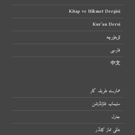
Kitap ve Hikmet Dergisi
Kur’an Dersi
ئۇيغۇرچە
فارسی
中文
ہمارے طریقہ کار
سلیمانیہ فاؤنڈیشن
جنرل
عالمی نماز کیلنڈر