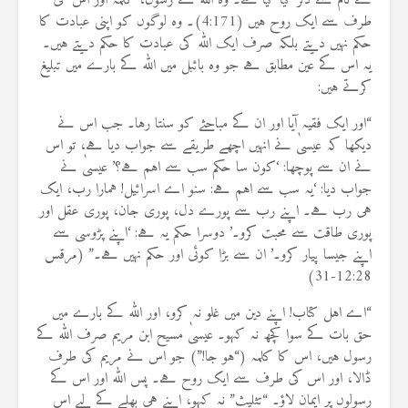
کے نام سے ذکر کیا گیا ہے۔ وہ اللہ کے رسول، کلمہ اور اس کی
طرف سے ایک روح ہیں (4:171)۔ وہ لوگوں کو اپنی عبادت کا
حکم نہیں دیتے بلکہ صرف ایک اللہ کی عبادت کا حکم دیتے ہیں۔
یہ اس کے عین مطابق ہے جو وہ بائبل میں اللہ کے بارے میں تبلیغ
کرتے ہیں:
“اور ایک فقیہ آیا اور ان کے مباحثے کو سنتا رہا۔ جب اس نے
دیکھا کہ عیسیٰ نے انہیں اچھے طریقے سے جواب دیا ہے، تو اس
نے ان سے پوچھا: ‘کون سا حکم سب سے اہم ہے؟’ عیسیٰ نے
جواب دیا: ‘یہ سب سے اہم ہے: سنو اے اسرائیل! ہمارا رب، ایک
ہی رب ہے۔ اپنے رب سے پورے دل، پوری جان، پوری عقل اور
پوری طاقت سے محبت کرو۔’ دوسرا حکم یہ ہے: ‘اپنے پڑوسی سے
اپنے جیسا پیار کرو۔’ ان سے بڑا کوئی اور حکم نہیں ہے۔” (مرقس
12:28-31)
“اے اہل کتاب! اپنے دین میں غلو نہ کرو، اور اللہ کے بارے میں
حق بات کے سوا کچھ نہ کہو۔ عیسیٰ مسیح ابن مریم صرف اللہ کے
رسول ہیں، اس کا کلمہ (“ہو جا!”) جو اس نے مریم کی طرف
ڈالا، اور اس کی طرف سے ایک روح ہے۔ پس اللہ اور اس کے
رسولوں پر ایمان لاؤ۔ “تثلیث” نہ کہو، اپنے ہی بھلے کے لیے اس