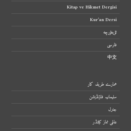
Kitap ve Hikmet Dergisi
Kur’an Dersi
ئۇيغۇرچە
فارسی
中文
ہمارے طریقہ کار
سلیمانیہ فاؤنڈیشن
جنرل
عالمی نماز کیلنڈر