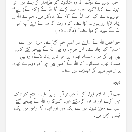
“جب عیسیٰ نے دیکھا کہ وہ نشانیوں کو نظرانداز کر رہے ہیں، تو
انہوں نے کہا: ‘کون میری مدد کرے گا اللہ کے (کام کے) لیے؟’
حواریوں نے کہا: ’ہم اللہ کے کام کے مددگار ہیں۔ ہم نے اللہ پر
ایمان لایا اور بھروسہ کیا ہے۔ گواہ رہنا کہ ہم نے اپنے آپ کو
اللہ کے سپرد کر دیا ہے۔” (قرآن 3:52)
جو شخص اللہ کے سامنے سر تسلیم خم کرتا ہے، عربی میں اسے
“مسلم” کہا جاتا ہے۔ اس طرح، وہ بھی اللہ کے بھیجے گئے کسی
بھی نبی کی طرح مسلمان تھے، اور جو ان پر ایمان لائے، وہ بھی
مسلمان تھے۔ مسلمانوں کو اللہ کے کسی بھی نبی کو دوسرے نبیوں
پر ترجیح دینے کی اجازت نہیں ہے۔
نتیجہ
جب آپ اسلام قبول کرتے ہیں تو آپ عیسیٰ علیہ السلام کو ترک
نہیں کرتے اور نہ ہی کر سکتے ہیں، کیونکہ وہ اللہ کے بھیجے گئے
سب سے معزز نبیوں میں سے ایک ہیں اور انبیاء کی زنجیر میں ایک
قیمتی کڑی ہیں۔