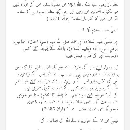
سے باز رہو۔ بے شک اللہ اکیلا ہی معبود ہے۔ اس کی اولاد نہیں
ہو سکتی۔ آسمانوں اور زمین میں جو کچھ ہے، سب اسی کا ہے۔
اللہ ہی امور کا کارساز ہے۔” (قرآن 4:171)
عیسیٰ علیہ السلام کی قدر
نبی عیسیٰ علیہ السلام، نبی محمد صلی اللہ علیہ وسلم، اسحاق، اسماعیل،
ابراہیم، نوح، آدم (علیہم السلام)، یا اللہ کے بھیجے گئے کسی
دوسرے نبی کی طرح قیمتی ہیں:
“یہ رسول اپنے رب کی طرف سے جو کچھ ان پر نازل کیا گیا، اس
پر ایمان لائے اور مومن بھی۔ ان سب نے اللہ، اس کے فرشتوں،
اس کی کتابوں اور اس کے رسولوں پر ایمان لایا۔ وہ کہتے ہیں: ‘ہم
اللہ کے رسولوں میں سے کسی کے درمیان کوئی تفریق نہیں
کرتے۔’ اور وہ کہتے ہیں: ‘ہم نے (اللہ کا کلام) سنا اور خوشی
سے اطاعت کی۔ ہمیں معاف فرما، اے ہمارے رب! تیری
موجودگی ہی ہماری منزل ہے۔’” (قرآن 2:285)
عیسیٰ اور ان کے حواریوں نے اللہ کی اطاعت کی: