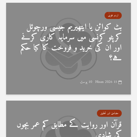
اردو فتویٰ
بٹ کوائن یا ایتھیریم جیسی ورچوئل
کرپٹو کرنسی میں سرمایہ کاری کرنے
اور ان کی خرید و فروخت کا کیا حکم
ہے؟
15 Nisan 2026
10 پوسٹ
مضامین اور تحقیق
قرآن اور روایت کے مطابق کم عمر بچوں
کی شادی