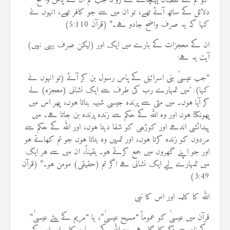
کو تم سے نقصان پہنچانے سے روکا جب تم ان کے پاس واضح
دلائل کے ساتھ آئے تھے، تو ان میں سے جو کافر تھے، انہوں نے
کہا کہ یہ صرف واضح جادو ہے۔” (قرآن 5:110)
ان کے معجزات کے بارے میں ایک اور (لیکن صرف یہی نہیں)
آیت یہ ہے:
“جب عیسیٰ بنی اسرائیل کے پاس رسول بن کر آئے (تو انہوں نے
کہا): ’میں تمہارے رب کی طرف سے ایک نشانی (معجزہ) لے
کر آیا ہوں۔ میں مٹی سے پرندہ جیسی شبیہ بناتا ہوں، پھر اس میں
پھونکتا ہوں اور وہ اللہ کے حکم سے زندہ پرندہ بن جاتا ہے۔ میں
پیدائشی اندھے اور کوڑھی کو شفا دیتا ہوں، اور اللہ کے حکم سے
مردوں کو زندہ کرتا ہوں، اور تمہیں وہ بتاتا ہوں جو تم کھاتے ہو
اور جو اپنے گھروں میں جمع کرتے ہو۔ یقیناً، ان میں سے ہر ایک
میں تمہارے لیے ایک نشانی ہے اگر تم (حقیقی) مومن ہو۔” (قرآن
3:49)
اللہ کا کلمہ اور اس کا نبی
قرآن میں عیسیٰ کو عموماً “مسیح عیسیٰ”، یا “مریم کے بیٹے عیسیٰ”