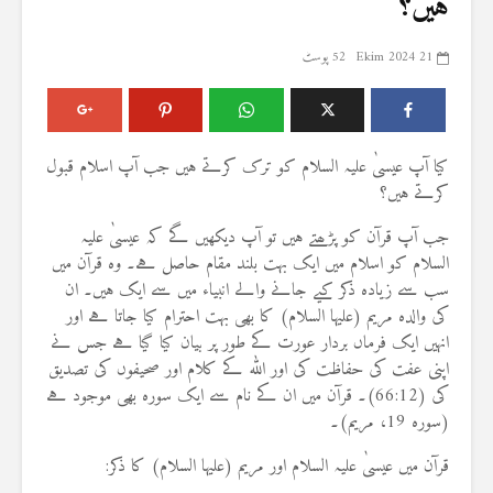
ہیں؟
21 Ekim 2024
52 پوسٹ
کیا آپ عیسیٰ علیہ السلام کو ترک کرتے ہیں جب آپ اسلام قبول
کرتے ہیں؟
جب آپ قرآن کو پڑھتے ہیں تو آپ دیکھیں گے کہ عیسیٰ علیہ
السلام کو اسلام میں ایک بہت بلند مقام حاصل ہے۔ وہ قرآن میں
سب سے زیادہ ذکر کیے جانے والے انبیاء میں سے ایک ہیں۔ ان
کی والدہ مریم (علیہا السلام) کا بھی بہت احترام کیا جاتا ہے اور
انہیں ایک فرماں بردار عورت کے طور پر بیان کیا گیا ہے جس نے
اپنی عفت کی حفاظت کی اور اللہ کے کلام اور صحیفوں کی تصدیق
کی (66:12)۔ قرآن میں ان کے نام سے ایک سورہ بھی موجود ہے
(سورہ 19، مریم)۔
قرآن میں عیسیٰ علیہ السلام اور مریم (علیہا السلام) کا ذکر: