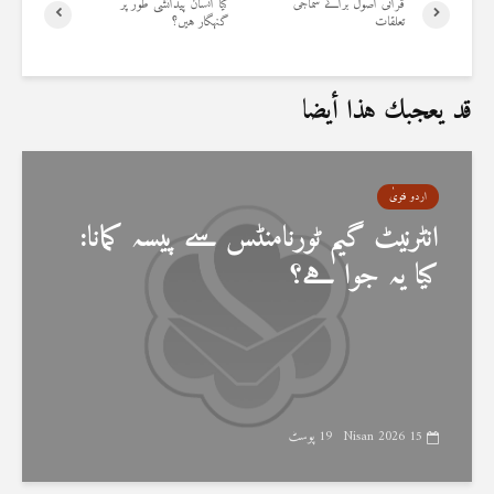
قرآنی اصول برائے سماجی
کیا انسان پیدائشی طور پر
تعلقات
گنہگار ہیں؟
قد يعجبك هذا أيضا
اردو فتویٰ
انٹرنیٹ گیم ٹورنامنٹس سے پیسہ کمانا:
کیا یہ جوا ہے؟
15 Nisan 2026
19 پوسٹ