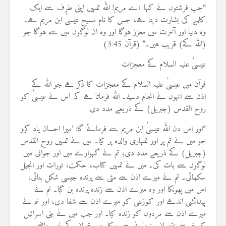
“جب فرشتوں نے کہا: اے مریم! اللہ تمہیں اپنی طرف سے ایک
کلمے کی بشارت دیتا ہے، جس کا نام مسیح عیسیٰ ابن مریم ہے۔
وہ دنیا اور آخرت میں معزز ہوگا اور وہ ان لوگوں میں سے ہوگا جو
(اللہ کے) قریب ہیں۔” (قرآن 3:45)
عیسیٰ علیہ السلام کے معجزات
قرآن میں عیسیٰ علیہ السلام کے معجزات کا ذکر ہے جو اللہ کے
اذن سے انہوں نے انجام دیے۔ اللہ فرماتا ہے کہ اس نے عیسیٰ کو
روح القدس (جبریل) کے ذریعے مدد دی:
“اور اس دن اللہ عیسیٰ ابن مریم سے فرمائے گا: ’میرا احسان یاد کرو
جو میں نے تم پر اور تمہاری والدہ پر کیا۔ میں نے تمہیں روح القدس
(جبریل) کے ذریعے مدد دی؛ تم نے گہوارے میں اور جوانی میں
لوگوں سے بات کی۔ میں نے تمہیں کتاب، حکمت، تورات اور انجیل
سکھائی۔ تم نے میرے اذن سے مٹی سے پرندہ جیسی شکل بنائی،
اس میں پھونکا اور وہ میرے اذن سے زندہ پرندہ بن گیا۔ تم نے
پیدائشی اندھے اور کوڑھی کو میرے اذن سے شفا دی، اور تم نے
میرے اذن سے مردوں کو زندہ کیا۔ اور جب میں نے بنی اسرائیل