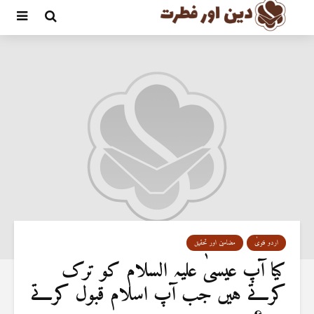
اردو فتویٰ
مضامین اور تحقیق
کیا آپ عیسیٰ علیہ السلام کو ترک
کرتے ہیں جب آپ اسلام قبول کرتے