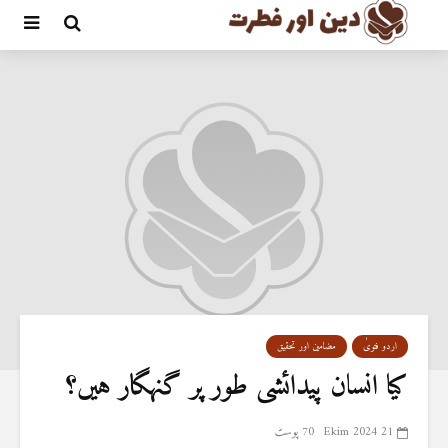
اردو فتویٰ
مضامین اور تحقیق
کیا انسان پیدائشی طور پر گنہگار ہیں؟
21 Ekim 2024
70 پوسٹ