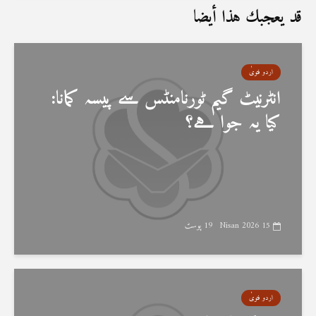
قد يعجبك هذا أيضا
اردو فتویٰ
انٹرنیٹ گیم ٹورنامنٹس سے پیسہ کمانا:
کیا یہ جوا ہے؟
15 Nisan 2026
19 پوسٹ
اردو فتویٰ