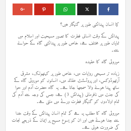
کیا انسان پیدائشی طور پر گنہگار ہیں؟
پیدائش کے وقت انسانی فطرت کا تصور مسیحیت اور اسلام میں
نمایاں طور پر مختلف ہے، خاص طور پر پیدائشی گناہ کے حوالے
سے۔
موروثی گناہ کا عقیدہ
زیادہ تر مسیحی روایات میں، خاص طور پر کیتھولک، مشرقی
آرتھوڈوکس، اور پروٹسٹنٹ عقائد میں، انسانوں کو موروثی گناہ کے
ساتھ پیدا ہونے والا سمجھا جاتا ہے۔ یہ گناہ حضرت آدم اور حوا
کی جنت میں نافرمانی (پیدائش 3) ہے، جس کی وجہ سے آدم کی
تمام اولادوں کو گنہگار فطرت ورثے میں ملتی ہے۔
موروثی گناہ کا مطلب یہ ہے کہ تمام انسان پیدائش کے وقت خدا
سے جدا ہوتے ہیں اور ان کو یسوع مسیح پر ایمان کے ذریعے نجات
کی ضرورت ہوتی ہے۔