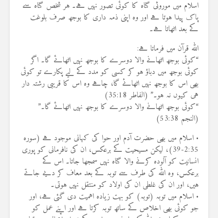
اسلام میں موروثی گناہ کا کوئی تصور نہیں ہے۔ ہر شخص گناہ سے
پاک پیدا ہوتا ہے اور وہ اپنی ذمہ داری کا بوجھ صرف بلوغت
کے بعد اٹھاتا ہے۔
اللہ قرآن میں فرماتا ہے:
“کوئی بوجھ اٹھانے والا دوسرے کا بوجھ نہیں اٹھائے گا۔ اگر
کوئی بوجھ میں دباؤ ہو کر کسی کو مدد کے لیے پکارے تو کوئی
بھی اس کا بوجھ نہیں اٹھائے گا، چاہے وہ اس کا قریبی رشتہ دار
ہی کیوں نہ ہو۔” (الفاطر 35:18)
“کوئی بوجھ اٹھانے والا دوسرے کا بوجھ نہیں اٹھائے گا۔”
(النجم 53:38)
• اسلام میں بھی حضرت آدم اور حوا کی کہانی موجود ہے (سورہ
2:35-39)، لیکن مسیحیت کے برعکس، ان کی نافرمانی کو پوری
انسانیت کو آلودہ کرنے والا گناہ نہیں سمجھا جاتا۔ اس کے
برعکس، وہ اللہ کی طرف سے توبہ کے بعد معاف کر دیے جاتے
ہیں، اور ان کی غلطی ان کی اولاد کو منتقل نہیں ہوتی۔
• اسلام میں توبہ (توبہ) کو بہت زیادہ اہمیت دی گئی ہے، اور
جو کوئی بھی اخلاص کے ساتھ توبہ کرتا ہے اور اپنے عمل کو