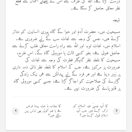
درست کرتا ہے، اللہ کی طرف سے اس کے پچھلے اعمال سے قطع
نظر معافی حاصل کر سکتا ہے۔
نتیجہ
مسیحیت میں، حضرت آدم اور حوا کے گناہ پوری انسانیت کو متاثر
کرتے ہیں، جس کی وجہ سے نجات سب کے لیے ضروری ہے۔
اسلام میں، نجات توبہ اور اللہ سے براہِ راست معافی طلب کرنے سے
حاصل ہوتی ہے، بغیر کسی ثالث یا موروثی گناہ کے۔ اس طرح،
مسیحیت کا نقطہ نظر گنہگار فطرت کی وجہ سے نجات کی
ضرورت پر مرکوز ہے، جب کہ اسلام کا نقطہ نظر ذاتی ذمہ داری
پر زور دیتا ہے اور ہر فرد کے لیے پیدائش سے ہی نیک زندگی
گزارنے کی صلاحیت کو اجاگر کرتا ہے، جسے کسی موروثی گناہ
پر قابو پانے کی ضرورت نہیں ہے۔
کیا آپ عیسیٰ علیہ السلام کو
کیا جلباب یا عبایہ پہننا فرض
ترک کرتے ہیں جب آپ
ہے یا ہم کوئی بھی لباس پہن
اسلام قبول کرتے ہیں؟
سکتے ہیں؟