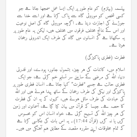
بپتسمہ (بپٹزم) کو عام طور پر ایک ایسا عمل سمجھا جاتا ہے جو
کسی شخص کو موروثی گناہ سے پاک کرتا ہے اور اسے خدا سے
جوڑنے کی اجازت دیتا ہے۔ اگرچہ موروثی گناہ کی اصل نوعیت
اور اس کے نتائج مختلف فرقوں میں مختلف ہیں، لیکن یہ عام طور پر
یہ سکھاتا ہے کہ انسانوں میں گناہ کی طرف ایک اندرونی رجحان
ہوتا ہے۔
فطرت (فطری پاکیزگی)
اسلام میں، کائنات کی ہر چیز، بشمول جانور، پودے، اور قدرتی
دنیا، اللہ کی مرضی کے سامنے سر تسلیم خم کرتی ہے، جو ایک
فطری حالت ہے جسے “فطرت” کہا جاتا ہے۔ انسان فطری طور پر
پاکیزگی اور نیکی کی طرف رجحان کے ساتھ پیدا ہوتے ہیں اور اللہ
کی عبادت کی طرف مائل ہوتے ہیں، کیوں کہ یہ ان کی فطرت
کا حصہ ہے۔ جیسا کہ قرآن میں بیان کیا گیا ہے، آسمانوں اور زمین
کی ہر چیز اللہ کی تسبیح کرتی ہے، خواہ انسان اس کو محسوس
کریں یا نہ کریں (قرآن 17:44)۔ یہ اس بات کی عکاسی کرتا ہے
کہ تمام مخلوقات اپنے مقررہ مقصد کے مطابق ہم آہنگی میں ہیں۔