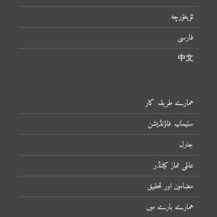
ئۇيغۇرچە
فارسی
中文
ہمارے طریقہ کار
سلیمانیہ فاؤنڈیشن
جنرل
عالمی نماز کیلنڈر
مضامین اور تحقیق
ہمارے بارے میں