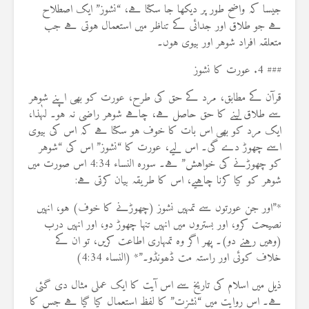
جیسا کہ واضح طور پر دیکھا جا سکتا ہے، “نشوز” ایک اصطلاح
ہے جو طلاق اور جدائی کے تناظر میں استعمال ہوتی ہے جب
متعلقہ افراد شوہر اور بیوی ہوں۔
### 4. عورت کا نشوز
قرآن کے مطابق، مرد کے حق کی طرح، عورت کو بھی اپنے شوہر
سے طلاق لینے کا حق حاصل ہے، چاہے شوہر راضی نہ ہو۔ لہٰذا،
ایک مرد کو بھی اس بات کا خوف ہو سکتا ہے کہ اس کی بیوی
اسے چھوڑ دے گی۔ اس لیے، عورت کا “نشوز” اس کی “شوہر
کو چھوڑنے کی خواہش” ہے۔ سورہ النساء 4:34 اس صورت میں
شوہر کو کیا کرنا چاہیے، اس کا طریقہ بیان کرتی ہے:
*”اور جن عورتوں سے تمہیں نشوز (چھوڑنے کا خوف) ہو، انہیں
نصیحت کرو، اور بستروں میں انہیں تنہا چھوڑ دو، اور انہیں درب
(وہیں رہنے دو)۔ پھر اگر وہ تمہاری اطاعت کریں، تو ان کے
خلاف کوئی اور راستہ مت ڈھونڈو۔”* (النساء 4:34)
ذیل میں اسلام کی تاریخ سے اس آیت کا ایک عملی مثال دی گئی
ہے۔ اس روایت میں “نشزت” کا لفظ استعمال کیا گیا ہے جس کا