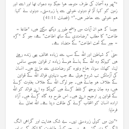
*”پھر وہ آسمان کی طرف متوجہ ہوا جبکہ وہ دھواں تھا اور اسے اور
زمین کو کہا: آؤ تم دونوں خوشی سے یا زبردستی۔ دونوں نے کہا:
ہم خوشی سے حاضر ہیں۔”* (فصلت 41:11)
جیسا کہ ہم ان آیات میں واضح طور پر دیکھ سکتے ہیں، “طاعة =
طاعت” کا مطلب “رضامندی کے ساتھ اطاعت” ہے، جو کہ “كره
= جبر کے تحت اطاعت” کے متضاد ہے۔
حتیٰ کہ شیاطین اور اللہ کے سب سے زیادہ مخالف بھی زندہ رہتے
ہیں کیونکہ وہ اللہ کے بنائے ہوئے زیادہ تر قوانین جیسے سانس
لینا، کھانا، سونا، جماع وغیرہ کو رضامندی سے مانتے ہیں۔ انسان
کی آزمائش تب شروع ہوتی ہے جب دنیاوی فوائد اللہ کے قوانین
کے خلاف ہو جاتے ہیں۔ جو لوگ اللہ کے خلاف بغاوت کرتے
ہیں، وہ جان بوجھ کر غلط کرتے ہیں کیونکہ وہ اپنے فوائد کو اللہ
کے قوانین پر ترجیح دیتے ہیں۔ اس طرح وہ گناہ کرتے ہیں۔ آزاد
ارادہ انسان کو انتخاب کرنے کی طاقت دیتا ہے۔ اللہ تعالیٰ نے
فرمایا:
*”دین میں کوئی زبردستی نہیں۔ بے شک ہدایت اور گمراہی الگ
الگ کر دی گئی ہے۔ پس جو کوئی طاغوت کا انکار کرے اور