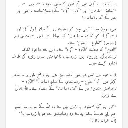
یہ آیات ثابت کرتی ہیں کہ نشوز کا تعلق بغاوت سے نہیں ہے۔
*”طاعة = طاعت” اور “كره = کراہ” کے اصطلاحات: مرضی اور
جبر کے تحت اطاعت*
عربی زبان میں “کسی چیز کو رضامندی کے ساتھ قبول کرنا اور
اسے کرنا” کو “طاعة = طاعت” کہا جاتا ہے۔ اس سے متعلق اسم
(مصدر) “الطوع = الطوع” ہے۔
“الطوع” کا متضاد “الكره = کراہ” ہے۔ اس سے ماخوذ الفاظ
ناپسندیدگی، بیزاری، جبر، زبردستی، ناخواہش مندی وغیرہ کی طرف
اشارہ کرتے ہیں۔
قرآن مجید میں ہمیں دو ایسی آیات ملتی ہیں جو واضح طور پر یہ ظاہر
کرتی ہیں کہ “الطوع = رضامندی کے ساتھ اطاعت” “الكره =
ناخواہش مندی/جبر کے تحت اطاعت” کے متضاد ہے۔ اللہ تعالیٰ
نے فرمایا:
*”اور جو کچھ آسمانوں اور زمین میں ہے وہ اللہ کے سامنے سر تسلیم
خم کیے ہوئے ہے، چاہے وہ رضامندی سے ہو یا زبردستی۔”*
(آل عمران 3:83)