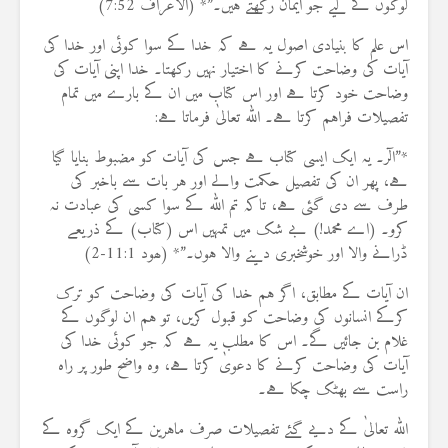
لوگوں کے لیے جو ایمان رکھتے ہیں۔”* (الاعراف 7:52)
اس علم کا بنیادی اصول یہ ہے کہ خدا کے سوا کوئی اور خدا کی
آیات کی وضاحت کرنے کا اختیار نہیں رکھتا۔ خدا اپنی آیات کی
وضاحت خود کرتا ہے اور اس کتاب میں ان کے بارے میں تمام
تفصیلات فراہم کرتا ہے۔ اللہ تعالیٰ فرماتا ہے:
*”الٓر۔ یہ ایک ایسی کتاب ہے جس کی آیات کو مضبوط بنایا گیا
ہے، پھر ان کی تفصیل حکمت والے اور ہر بات سے باخبر کی
طرف سے دی گئی ہے، تاکہ تم اللہ کے سوا کسی کی عبادت نہ
کرو۔ (اے محمد!) بے شک میں تمہیں اس (کتاب) کے ذریعے
ڈرانے والا اور خوشخبری دینے والا ہوں۔”* (ھود 11:1-2)
ان آیات کے مطابق، اگر ہم خدا کی آیات کی وضاحت کو ترک
کرکے انسانوں کی وضاحت کو قبول کریں، تو ہم ان لوگوں کے
غلام بن جائیں گے۔ اس کا مطلب یہ ہے کہ جو کوئی خدا کی
آیات کی وضاحت کرنے کا دعویٰ کرتا ہے، وہ واضح طور پر راہ
راست سے بھٹک چکا ہے۔
اللہ تعالیٰ کے دیے گئے تفصیلات صرف ماہرین کے ایک گروہ کے