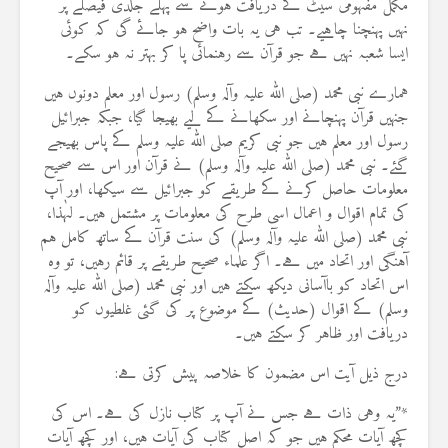
مکمل مفہومی سیٹ کے دریافت ہونے سے پہلے جلدی فیصلے پر
نہیں پہنچنا چاہیے۔ تب ہی یہ بات واضح ہو جائے گی کہ کوئی
ایسا شعبہ نہیں ہے جو قرآن سے رہنمائی پا کر بہتر نہ ہو سکے۔
ہمارے نبی محمد (صلی اللہ علیہ وآلہ وسلم) رسول اور معلم دونوں ہیں
جنہیں قرآن پہنچانے اور سکھانے کے لیے بھیجا گیا، جبکہ جبرائیل
رسول اور معلم ہیں جو نبی کریم صلی اللہ علیہ وسلم کے پاس بھیجے
گئے۔ نبی محمد (صلی اللہ علیہ وآلہ وسلم) نے قرآن اور اس سے صحیح
معلومات حاصل کرنے کے طریقے کو جبرائیل سے سیکھا، اور آپ
کی تمام اقوال و اعمال اسی طرح کی معلومات پر مشتمل ہیں۔ لہٰذا،
نبی محمد (صلی اللہ علیہ وآلہ وسلم) کی سنت قرآن کے ساتھ کامل ہم
آہنگی اور اتحاد میں ہے۔ اگر علماء صحیح طریقے پر قائم رہیں، تو وہ
اس اتحاد کو باآسانی دیکھ سکتے ہیں اور نبی محمد (صلی اللہ علیہ وآلہ
وسلم) کے اقوال (حدیث) کے موضوع پر کی گئی غلطیوں کو
دریافت اور ظاہر کر سکتے ہیں۔
درج ذیل آیت اس مضمون کا خلاصہ پیش کرتی ہے:
*”یہ وہی ذات ہے جس نے آپ پر کتاب نازل کی ہے۔ اس کی
کچھ آیات محکم ہیں جو کہ اصل کتاب کی آیات ہیں، اور کچھ آیات