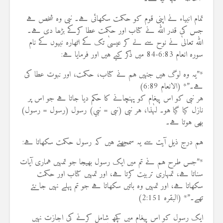
تمام انبیاء نے اپنی قوم کو حکمت سکھائی ہے۔ نبی وہ شخص ہے
جس کی قدر اللہ نے کتاب اور حکمت عطا کرکے بڑھا دی ہے۔
اللہ تعالیٰ نے نوح سے لے کر عیسیٰ تک کے اٹھارہ نبیوں کے نام
سورہ انعام 6:83-84 میں ذکر کیے ہیں اور فرمایا ہے:
*”یہ وہ لوگ ہیں جنہیں ہم نے کتاب، حکمت، اور نبوت عطا کی
ہے۔”* (الانعام 6:89)
ہر نبی کو اس پیغام کو پہنچانے کا حکم دیا جاتا ہے جو اس پر
نازل کیا گیا ہو۔ لہٰذا، ہر نبی (نبی = نبي) رسول (رسول = رسول)
بھی ہوتا ہے۔
ہم درج ذیل آیت سے یہ سمجھتے ہیں کہ رسول حکمت سکھاتا ہے:
*”جس طرح ہم نے تم میں ایک رسول بھیجا جو تمہیں ہماری آیات
سناتا ہے، تمہاری تربیت کرتا ہے، اور تمہیں کتاب اور حکمت
سکھاتا ہے، اور تمہیں وہ باتیں سکھاتا ہے جو تم پہلے نہیں جانتے
تھے۔”* (البقرہ 2:151)
ایک رسول کو اس پیغام میں کچھ شامل کرنے کی اجازت نہیں