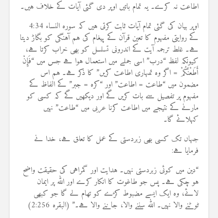
اطاعت نہ کرے۔ یہ تمام باتیں اوپر دی گئی آیات کے خلاف ہیں۔
اوپر بیان کی گئی تمام آیات ثابت کرتی ہیں کہ سورہ النساء 4:34
کے روایتی مفہوم کا تعین قرآن کے پیغام کی ہم آہنگی کو بگاڑ دیتا
ہے۔ غلط ترجمہ آیت کے اندرونی تسلسل کو بھی خراب کرتا ہے،
کیونکہ لفظ “درب” اسی جملے میں استعمال ہوا ہے جس میں “فَإِنْ
أَطَعْنَكُمْ = اگر وہ تمہاری اطاعت کریں” کا ذکر ہے۔ ہم اس
مضمون میں “طاعت = اطاعت” اور “كره = جبر” کے الفاظ کے
مفہوم پر تفصیل سے بات کریں گے اور دیکھیں گے کہ کسی کو
مارنے کے نتیجے میں اطاعت کرنا عربی میں “طاعت” نہیں
کہلائے گا۔
جہاں تک کسی بھی زبردستی کے عمل کا تعلق ہے، خدا نے
فرمایا ہے:
“دین میں کوئی زبردستی نہیں۔ ہدایت اور گمراہی کی حقیقت واضح
ہو چکی ہے۔ پس جو طاغوت کا انکار کرے اور اللہ پر ایمان
لائے، وہ ایک ایسے مضبوط کڑے کو تھام لے گا جو کبھی
ٹوٹنے والا نہیں۔ اللہ سننے والا، جاننے والا ہے۔” (البقرہ 2:256)