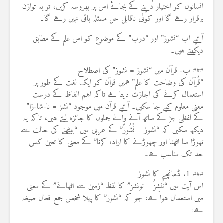
انسانوں کو اختیار دینے کے بجائے اس پر بھروسہ کریں، تو یہ توازن
برقرار رہے گا اور کوئی ناقابل حل مسئلہ باقی نہیں رہے گا۔
آئیے اب “نشوز” اور “درب” کے موضوع کو اس علم کے مطابق
دیکھتے ہیں۔
### ب- قرآن میں “نشوز = نشوز” کی اصطلاح
“قُرآن کی وضاحت کا علم” ہمیں قرآن کو ایک لغت کے طور پر
استعمال کرنے کی اجازت دیتا ہے تاکہ اہم الفاظ کے درست
معنی معلوم کیے جا سکیں۔ آئیے قرآن میں موجود “نشز = نا-شا-زا”
کے لفظی جڑ کے ساتھ آنے والے جملوں کا جائزہ لیتے ہیں، تاکہ یہ
دیکھ سکیں کہ “نشوز = نُشُوزً” کے عربی میں “بیٹھنے کی حالت سے
تھوڑا سا اٹھنا اور چھوڑنے کا ارادہ کرنا” کے معنی کا تعین کس
حد تک مناسب ہے۔
### 1. ڈھانچے کا نشوز
اس آیت میں “نُنشِزُ = نونشز” کا لفظ “زمین سے اٹھانے” کے معنی
میں استعمال ہوا ہے، جو کہ “نشوز” کا پہلا شخص جمع فعال صیغہ
ہے: