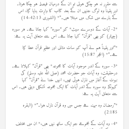
سے مقرر نہ ہو چکی ہوتی تو ان کے درمیان فیصلہ ہو چکا ہوتا۔
اور یقیناً وہ لوگ جنہیں ان کے بعد کتاب کا وارث بنایا گیا، اس
کے بارے میں شک میں مبتلا ہیں۔”* (الشوریٰ 42:13-14)
*2- آیات کے دوسرے سیٹ* کو “سورہ” کہا جاتا ہے۔ ہر سورہ
(چپٹر) کو بھی “قرآن” کہا جاتا ہے۔ اس سے متعلق آیت یہ ہے:
*”اور یقیناً ہم نے آپ کو سات مثانی اور عظیم قرآن عطا کیا
ہے۔”* (الحجر 15:87)
*3- سورہ کے اندر موجود آیات کا مجموعہ* بھی “قرآن” کہلاتا ہے۔
درحقیقت، وہ آیات جو حضرت محمد (صلی اللہ علیہ وسلم) کی
نبوت کے آغاز میں نازل ہوئی تھیں، انہیں خدا نے “قرآن” کہا
کیونکہ وہ سورہ کے اندر آیات کا ایک مجموعہ تشکیل دیتی ہیں۔ اس
سے متعلق آیت یہ ہے:
*”رمضان وہ مہینہ ہے جس میں وہ قرآن نازل ہوا۔”* (البقرہ
2:185)
*4- وہ آیات کے مجموعے جو ایک ساتھ نہیں ہیں،* ان میں مختلف