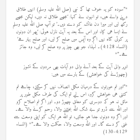
*”سودہ کو یہ خوف تھا کہ نبی (صلی اللہ علیہ وسلم) انہیں طلاق
دینے والے ہیں، تو انہوں نے کہا: ‘مجھے طلاق نہ دیں، لیکن مجھے
رکھ لیں اور میرا دن عائشہ کو دے دیں۔’ تو آپ صلی اللہ علیہ وسلم
نے ایسا ہی کیا، اور اس کے بعد یہ آیت نازل ہوئی: ‘پھر ان دونوں
پر کوئی گناہ نہیں اگر وہ آپس میں صلح کر لیں، اور صلح بہتر ہے’
(النساء 4:128)۔ لہٰذا، جو بھی چیز پر وہ صلح کر لیں، وہ جائز
ہے۔”*
اوپر والی آیت کے بعد آنے والی دو آیات بھی مردوں کے نشوز
(چھوڑنے کی خواہش) کے بارے میں ہیں:
*”اور تم عورتوں کے درمیان مکمل انصاف نہیں کر سکتے، چاہے تم
کتنی ہی خواہش کرو، اس لیے تم ایک کی طرف مکمل طور پر
مائل نہ ہو کہ دوسری کو معلق چھوڑ دو۔ اور اگر تم اصلاح کرو
اور اللہ سے ڈرو تو بے شک اللہ بخشنے والا، رحم کرنے والا ہے۔
اور اگر وہ دونوں جدا ہو جائیں، تو اللہ ہر ایک کو اپنی وسعت سے
غنی کر دے گا۔ اور اللہ وسعت والا، حکمت والا ہے۔”* (النساء
4:129-130)