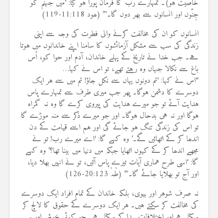
خاصیت ہو)۔ تمہارے رب کا فرمان پورا ہو گیا: ‘میں جہنم کو
جِنّوں اور انسانوں سے بھر دوں گا۔'” (ھود 11:118-119)
انسانوں کو ان کی مخالفت کرنے والی فطرت کی وجہ سے اپنی
زندگی کی سب سے مشکل آزمائشوں کا سامنا اپنے خاندانوں میں ہوتا
ہے۔ جب خدا نے تاریخ کے پہلے خاندان، آدم اور حوا کو، اُس
باغ سے نکالا جہاں وہ رہتے تھے، تو اس نے کہا…
“اس نے کہا: ‘تم دونوں یہاں سے نکل جاؤ! تم میں سے ہر ایک
دوسرے کا دشمن ہوگا۔ پھر جب میری طرف سے تمہارے پاس
ہدایت آئے تو جو میرے ہدایت کی پیروی کرے گا وہ نہ گمراہ
ہوگا اور نہ ہی بدحال ہوگا۔ اور جو میرے ذکر سے منہ موڑے گا
تو اس کی زندگی تنگ ہو جائے گی اور ہم اسے قیامت کے دن
اندھا کر کے اٹھائیں گے۔’ وہ کہے گا: ‘اے میرے رب! تو نے
مجھے اندھا کر کے کیوں اٹھایا جبکہ میں دنیا میں بینا تھا؟’ وہ کہے
گا: ‘اسی طرح ہماری آیات تیرے پاس آئیں، تو نے انہیں بھلا دیا،
اور آج تو بھلایا جائے گا۔'” (طٰہٰ 20:123-126)
نہ صرف شوہر اور بیوی، بلکہ خاندان کے تمام افراد ایک دوسرے
کی مخالفت کر سکتے ہیں۔ ہر ایک دوسرے کے حقوق کا لالچ کر
سکتا ہے اور اختلافات پیدا کر سکتا ہے۔ جو کوئی خوش اور پر