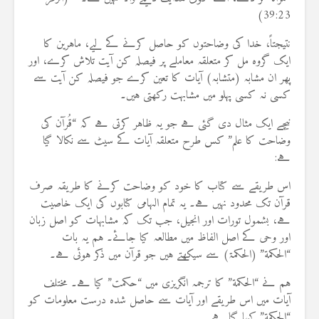
39:23)
نتیجتاً، خدا کی وضاحتوں کو حاصل کرنے کے لیے، ماہرین کا
ایک گروہ مل کر متعلقہ معاملے پر فیصلہ کن آیت تلاش کرے، اور
پھر ان مشابہ (متشابہ) آیات کا تعین کرے جو فیصلہ کن آیت سے
کسی نہ کسی پہلو میں مشابہت رکھتی ہیں۔
نیچے ایک مثال دی گئی ہے جو یہ ظاہر کرتی ہے کہ “قُرآن کی
وضاحت کا علم” کس طرح متعلقہ آیات کے سیٹ سے نکالا گیا
ہے:
اس طریقے سے کتاب کا خود کو وضاحت کرنے کا طریقہ صرف
قرآن تک محدود نہیں ہے۔ یہ تمام الہامی کتابوں کی ایک خاصیت
ہے، بشمول تورات اور انجیل، جب تک کہ مشابہات کو اصل زبان
اور وحی کے اصل الفاظ میں مطالعہ کیا جائے۔ ہم یہ بات
“الحکمة” (الحکمۃ) سے سیکھتے ہیں جو قرآن میں ذکر ہوئی ہے۔
ہم نے “الحکمة” کا ترجمہ انگریزی میں “حکمت” کیا ہے۔ مختلف
آیات میں اس طریقے اور آیات سے حاصل شدہ درست معلومات کو
“الحکمة” کہا گیا ہے۔