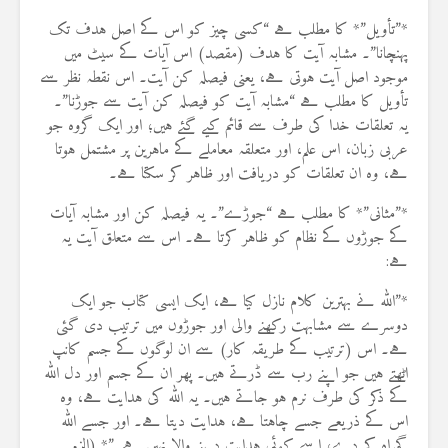
*”تأویل”* کا مطلب ہے “کسی چیز کو اس کے اصل ہدف تک
پہنچانا”۔ مشابہ آیت کا ہدف (مقصد) اس آیات کے سیٹ میں
موجود اصل آیت ہوتی ہے، یعنی فیصلہ کن آیت۔ اس نقطہ نظر سے
تأویل کا مطلب ہے “مشابہ آیت کو فیصلہ کن آیت سے جوڑنا”۔
یہ تعلقات خدا کی طرف سے قائم کیے گئے ہیں؛ اور ایک گروہ جو
عربی زبان، اس علم، اور متعلقہ معاملے کے ماہرین پر مشتمل ہوتا
ہے، وہ ان تعلقات کو دریافت اور ظاہر کر سکتا ہے۔
*”مثانی”* کا مطلب ہے “جوڑے”۔ یہ فیصلہ کن اور مشابہ آیات
کے جوڑوں کے نظام کو ظاہر کرتا ہے۔ اس سے متعلق آیت یہ
ہے:
*”اللہ نے بہترین کلام نازل کیا ہے، ایک ایسی کتاب جو ایک
دوسرے سے مشابہت رکھنے والی اور جوڑوں میں ترتیب دی گئی
ہے۔ اس (ترتیب کے طریقہ کار) سے ان لوگوں کے جسم کانپ
اٹھتے ہیں جو اپنے رب سے ڈرتے ہیں۔ پھر ان کے جسم اور دل اللہ
کے ذکر کی طرف نرم ہو جاتے ہیں۔ یہ اللہ کی ہدایت ہے، وہ
اس کے ذریعے جسے چاہتا ہے، ہدایت دیتا ہے۔ اور جسے اللہ
گمراہ کر دے، اسے کوئی ہدایت دینے والا نہیں ہے۔”* (الزمر