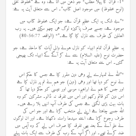
*1- قرآن کا پہلا مطلب* جو ذہن میں آتا ہے، وہ ہے “محفوظ تختی
(لوح محفوظ) میں موجود اصل کتاب”۔ اس سے متعلق آیت یہ ہے:
*”بے شک یہ ایک عظیم قرآن ہے، جو ایک محفوظ کتاب میں
موجود ہے، جسے صرف پاکیزہ لوگ ہی چھو سکتے ہیں۔ یہ رب
العالمین کی طرف سے نازل کیا گیا ہے۔”* (الواقعہ 56:77-80)
یہ عظیم قرآن تمام انبیاء کو نازل ہونے والی آیات کا ماخذ ہے، جو
حضرت نوح (علیہ السلام) سے لے کر آگے کے انبیاء تک بھیجی
گئیں۔ اس سے متعلق آیت یہ ہے:
*”اللہ نے تمہارے لیے وہی دین مقرر کیا ہے جس کا حکم اس
نے نوح کو دیا تھا اور وہی (دین) جو ہم نے تم پر نازل کیا ہے
اور جس کا ہم نے ابراہیم، موسیٰ اور عیسیٰ کو حکم دیا تھا کہ
اس دین کو قائم رکھو اور اس میں تفرقہ نہ ڈالو۔ مشرکین کو وہ
بات بہت بڑی لگتی ہے جس کی طرف آپ انہیں بلا رہے ہیں۔
اللہ جسے چاہتا ہے اپنے لیے منتخب کرتا ہے اور جو اس کی
طرف رجوع کرتا ہے، اسے سیدھا راستہ دکھاتا ہے۔ اور ان لوگوں
نے علم آنے کے بعد بھی تفرقہ کیا صرف اس لیے کہ وہ آپس میں
ضد کرتے تھے۔ اور اگر آپ کے رب کی طرف سے ایک بات پہلے