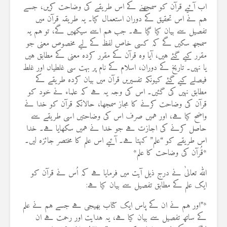
اب آئیے قرآن کو سمجھنے کے اس طریقے کی وضاحت کریں، جسے
ہم نے اس تحقیق کے دوران استعمال کیا۔ یہ طریقہ قرآن میں
تفصیل سے بیان کیا گیا ہے۔ جب ہم اسے سیکھیں گے، تو ہم یہ
سمجھ سکیں گے کہ کسی خاص لفظ کے لیے مخصوص معنی جو
مقرر کیے گئے ہیں، آیا وہ قرآن کے مقرر کردہ معنی کے مطابق ہیں
یا نہیں۔ تاریخ کے دوران، اسلام کے نام پر بہت سی غلطیاں اور غلط
فیصلے کیے گئے کیونکہ تفسیریں قرآن میں بیان کردہ طریقے کے
مطابق نہیں کی گئیں۔ اس کی وجہ یہ ہے کہ علماء نے خود کو
قرآن کی وضاحت کرنے کا مجاز سمجھا، حالانکہ قرآن کو خدا نے
واضح کیا ہے، اور ہمیں صرف اس کی وضاحتیں اسی طریقے سے
حاصل کرنے کی اجازت ہے جو خدا نے ہمیں سکھایا ہے۔ خدا
اس طریقے کو “علم” کہتا ہے۔ آئیے اس علم کا مختصر جائزہ لیں۔
*قُرآن کی وضاحت کا علم*
اللہ تعالیٰ نے درج ذیل آیت میں فرمایا ہے کہ اُس نے قرآن کو
ایک علم کے مطابق تفصیل سے بیان کیا ہے:
*”اور ہم نے ان کے پاس ایک کتاب بھیجی ہے جسے ہم نے علم
کے ساتھ تفصیل سے بیان کیا ہے، یہ ہدایت اور رحمت ہے ان