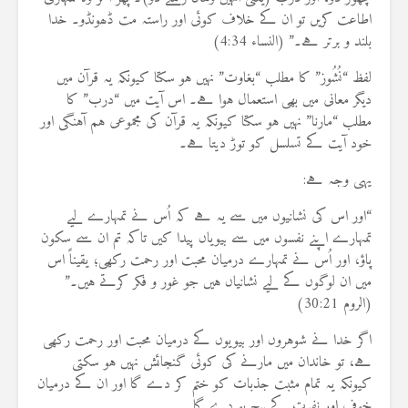
اطاعت کریں تو ان کے خلاف کوئی اور راستہ مت ڈھونڈو۔ خدا
بلند و برتر ہے۔” (النساء 4:34)
لفظ “نُشُوز” کا مطلب “بغاوت” نہیں ہو سکتا کیونکہ یہ قرآن میں
دیگر معانی میں بھی استعمال ہوا ہے۔ اس آیت میں “درب” کا
مطلب “مارنا” نہیں ہو سکتا کیونکہ یہ قرآن کی مجموعی ہم آہنگی اور
خود آیت کے تسلسل کو توڑ دیتا ہے۔
یہی وجہ ہے:
“اور اس کی نشانیوں میں سے یہ ہے کہ اُس نے تمہارے لیے
تمہارے اپنے نفسوں میں سے بیویاں پیدا کیں تاکہ تم ان سے سکون
پاؤ، اور اُس نے تمہارے درمیان محبت اور رحمت رکھی؛ یقیناً اس
میں ان لوگوں کے لیے نشانیاں ہیں جو غور و فکر کرتے ہیں۔”
(الروم 30:21)
اگر خدا نے شوہروں اور بیویوں کے درمیان محبت اور رحمت رکھی
ہے، تو خاندان میں مارنے کی کوئی گنجائش نہیں ہو سکتی
کیونکہ یہ تمام مثبت جذبات کو ختم کر دے گا اور ان کے درمیان
خوف اور نفرت کے بیج بو دے گا۔