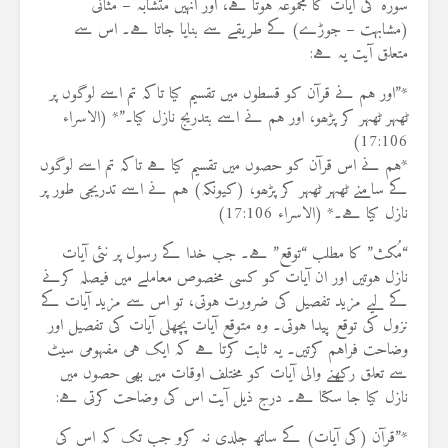
سورہ کی آیات کا مجموعہ ہوتا ہے، اور انہیں متشابہ – مثانی
(مشابہت – جوڑے) کے طریقے سے بنایا جاتا ہے۔ اس سے
متعلق آیت یہ ہے:
*”اور ہم نے قرآن کو قسطوں میں تقسیم کیا تاکہ تم اسے لوگوں پر
ٹھہر ٹھہر کر پڑھو، اور ہم نے اسے بتدریج نازل کیا۔”* (الاسراء
17:106)
*ہم نے اس قرآن کو حصوں میں تقسیم کیا ہے تاکہ تم اسے لوگوں
کے سامنے ٹھہر ٹھہر کر پڑھو، (کیونکہ) ہم نے اسے تدریجی طور پر
نازل کیا ہے۔* (الاسراء 17:106)
“مُکث” کا مطلب “توقع” ہے۔ جب خدا کے رسول پر نئی آیات
نازل ہوتیں اور ان آیات کو کسی مخصوص معاملے میں فیصلہ کرنے
کے لیے مزید تفصیل کی ضرورت ہوتی، تو اس سے مزید آیات کے
نزول کی توقع پیدا ہوتی۔ وہ متوقع آیات پچھلی آیات کی تفصیل اور
وضاحت فراہم کرتیں۔ یہ ثابت کرتا ہے کہ ایک ہی مفہومی سیٹ
سے تعلق رکھنے والی آیات کو مختلف اوقات میں بھی حصوں میں
نازل کیا جا سکتا ہے۔ درج ذیل آیت اس کی وضاحت کرتی ہے:
*”قرآن (کی آیات) کے ساتھ جلدی نہ کرو جب تک کہ اس کی