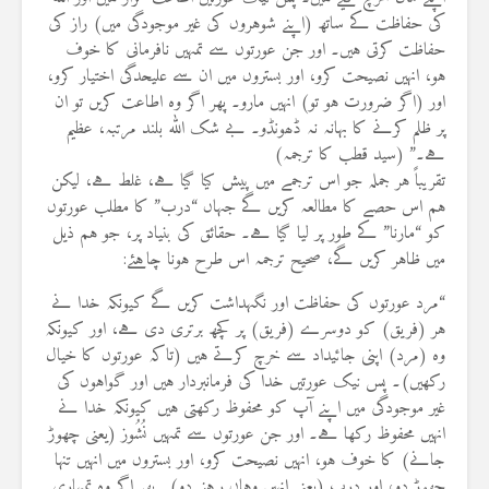
کی حفاظت کے ساتھ (اپنے شوہروں کی غیر موجودگی میں) راز کی
حفاظت کرتی ہیں۔ اور جن عورتوں سے تمہیں نافرمانی کا خوف
ہو، انہیں نصیحت کرو، اور بستروں میں ان سے علیحدگی اختیار کرو،
اور (اگر ضرورت ہو تو) انہیں مارو۔ پھر اگر وہ اطاعت کریں تو ان
پر ظلم کرنے کا بہانہ نہ ڈھونڈو۔ بے شک اللہ بلند مرتبہ، عظیم
ہے۔” (سید قطب کا ترجمہ)
تقریباً ہر جملہ جو اس ترجمے میں پیش کیا گیا ہے، غلط ہے، لیکن
ہم اس حصے کا مطالعہ کریں گے جہاں “درب” کا مطلب عورتوں
کو “مارنا” کے طور پر لیا گیا ہے۔ حقائق کی بنیاد پر، جو ہم ذیل
میں ظاہر کریں گے، صحیح ترجمہ اس طرح ہونا چاہئے:
“مرد عورتوں کی حفاظت اور نگہداشت کریں گے کیونکہ خدا نے
ہر (فریق) کو دوسرے (فریق) پر کچھ برتری دی ہے، اور کیونکہ
وہ (مرد) اپنی جائیداد سے خرچ کرتے ہیں (تاکہ عورتوں کا خیال
رکھیں)۔ پس نیک عورتیں خدا کی فرمانبردار ہیں اور گواہوں کی
غیر موجودگی میں اپنے آپ کو محفوظ رکھتی ہیں کیونکہ خدا نے
انہیں محفوظ رکھا ہے۔ اور جن عورتوں سے تمہیں نُشُوز (یعنی چھوڑ
جانے) کا خوف ہو، انہیں نصیحت کرو، اور بستروں میں انہیں تنہا
چھوڑ دو، اور درب (یعنی انہیں وہاں رہنے دو)۔ پھر اگر وہ تمہاری