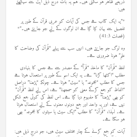
ذریعے ظاہر ہو سکتی ہیں۔ ہم یہ بات درج ذیل آیت سے سیکھتے
ہیں:
*”یہ ایک کتاب ہے جس کی آیات کو عربی قرآن کے طور پر
تفصیل سے بیان کیا گیا ہے ان لوگوں کے لیے جو جانتے ہیں۔”*
(فصلت 41:3)
وہ لوگ جو جانتے ہیں، انہیں سب سے پہلے “قُرآن کی وضاحت کا
علم” ہونا ضروری ہے۔
لفظ “قُرآن” کا ماخذ “قَرَأَ” کے مصدر سے ہے جس کا بنیادی
مطلب “اکٹھا کرنا” ہے۔ یہ ایک اسم کے طور پر استعمال ہوتا ہے
جس کا مطلب “مجموعہ” یا “سیٹ” ہوتا ہے۔ چونکہ “پڑھنا” دراصل
“الفاظ کو جمع کرکے معنی کو سمجھنا” ہے، اس لیے لفظ “قُرآن”
کو بھی “پڑھنا” کا مفہوم دیا گیا ہے۔ اس لفظ کی کوئی جمع شکل
نہیں ہے، اور یہ واحد اور جمع دونوں معنوں کے لیے استعمال ہوتا
ہے۔ لہٰذا، “قُرآن” کا مطلب “ایک سیٹ یا سیٹوں کا مجموعہ” بھی
ہو سکتا ہے۔
آیات کو جمع کرنے کے چار مختلف سیٹ ہیں، جو درج ذیل ہیں: