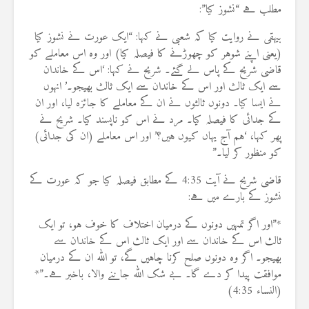
مطلب ہے “نشوز کیا”:
بیہقی نے روایت کیا کہ شعبی نے کہا: “ایک عورت نے نشوز کیا
(یعنی اپنے شوہر کو چھوڑنے کا فیصلہ کیا) اور وہ اس معاملے کو
قاضی شریح کے پاس لے گئے۔ شریح نے کہا: ‘اس کے خاندان
سے ایک ثالث اور اس کے خاندان سے ایک ثالث بھیجو۔’ انہوں
نے ایسا کیا۔ دونوں ثالثوں نے ان کے معاملے کا جائزہ لیا، اور ان
کے جدائی کا فیصلہ کیا۔ مرد نے اس کو ناپسند کیا۔ شریح نے
پھر کہا، ‘ہم آج یہاں کیوں ہیں؟’ اور اس معاملے (ان کی جدائی)
کو منظور کر لیا۔”
قاضی شریح نے آیت 4:35 کے مطابق فیصلہ کیا جو کہ عورت کے
نشوز کے بارے میں ہے:
*”اور اگر تمہیں دونوں کے درمیان اختلاف کا خوف ہو، تو ایک
ثالث اس کے خاندان سے اور ایک ثالث اس کے خاندان سے
بھیجو۔ اگر وہ دونوں صلح کرنا چاہیں گے، تو اللہ ان کے درمیان
موافقت پیدا کر دے گا۔ بے شک اللہ جاننے والا، باخبر ہے۔”*
(النساء 4:35)