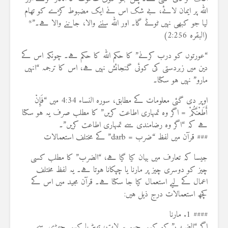
اللہ پر ایمان لائے، بے شک اس نے ایک مضبوط کڑے کو تھام
لیا جو کبھی نہیں ٹوٹے گا۔ اور اللہ سننے والا، جاننے والا ہے۔”*
(البقرہ 2:256)
“عورتوں کو درب کرنے” کا حکم اللہ کا حکم ہے۔ چونکہ اس کے
دین میں زبردستی کی کوئی گنجائش نہیں ہے، اس کا ترجمہ “انہیں
مارو” نہیں ہو سکتا۔
اوپر دی گئی معلومات کے مطابق، سورہ النساء 4:34 میں “فَإِنْ
أَطَعْنَكُمْ = اگر وہ تمہاری اطاعت کریں” کا مطلب صرف یہ ہو سکتا
ہے کہ “اگر وہ رضامندی سے تمہاری اطاعت کریں”۔
### قرآن میں لفظ “ضرب = darb” کے مختلف استعمالات
جیسا کہ تعارف میں بیان کیا گیا ہے، “الضرب” کا مطلب کسی
چیز کو دوسری چیز پر مارنا یا چپکانا ہوتا ہے۔ یہ لفظ مختلف
اعمال کے لیے استعمال کیا جا سکتا ہے۔ قرآن مجید میں اس کے
کچھ استعمالات درج ذیل ہیں:
#### 1. مارنا
اگر “الضرب” کو کسی جسم پر لات، تھپڑ یا کسی چھڑی سے