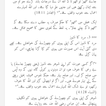
جائے ‘اٹھو’ تو اٹھو تاکہ اللہ ان کے درجات بلند کرے جو تم میں
سے ایمان رکھتے ہیں اور جنہیں علم دیا گیا ہے۔ اور اللہ تمہارے
اعمال سے خوب واقف ہے۔”* (المجادلہ 58:11)
ایک محفل میں “اٹھو” کا حکم صرف یہ مطلب دے سکتا ہے کہ
“اٹھو تاکہ چلے جاؤ”۔ یہ لفظ کے لغوی معنی کا صحیح مماثل ہے۔
### 3. مرد کا نشوز
مرد کا نشوز اس کی اپنی بیوی کو چھوڑنے کی خواہش ہے۔ نیچے
دی گئی آیت اس صورت میں بیوی کو کیا کرنا چاہیے، اس کو
بیان کرتی ہے:
*”اگر کسی عورت کو اپنے شوہر سے نشوز (یعنی چھوڑ جانے) یا
بے رخی کا خوف ہو، تو ان دونوں پر کوئی گناہ نہیں کہ وہ آپس
میں صلح کر لیں۔ اور صلح بہتر ہے، جبکہ نفوس ہمیشہ بخیل رہنے
کے لیے تیار ہوتے ہیں۔ اور اگر تم اچھائی کرو اور اللہ کا خوف
رکھو، تو بے شک اللہ تمہارے اعمال سے خوب واقف ہے۔”*
(النساء 4:128)
شوہر کی اپنی بیوی کو چھوڑنے کی خواہش بیوی کو تکلیف
پہنچاتی ہے۔ ابن عباس رضی اللہ عنہ سے روایت ہے: