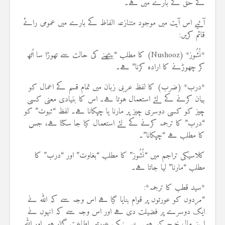
کے حق کے بارے میں ہے۔
آئیے اس آیت میں موجود متنازعہ الفاظ کے بارے میں عمومی رائے
قائم کریں:
*نُشُوز* (Nushooz) کا مطلب “بیٹھنے کی حالت سے تھوڑا سا اُٹھ
کر چھوڑنے کا ارادہ کرنا” ہے۔
*درب* (ضرب) کا لفظ عربی زبان میں تمام قسم کے اعمال کو
بیان کرنے کے لئے استعمال ہوتا ہے۔ اس کا بنیادی معنی کسی
چیز کو کسی دوسری چیز پر مارنا یا چپکانا ہے۔ لفظ “ثبوت” کو
“درب” کا ترجمہ کرنے کے لئے استعمال کیا جا سکتا ہے، جس
کا مطلب ہے “چپکانا”۔
کلاسیکی تراجم میں “نُشُوز” کا مطلب “بغاوت” اور “درب” کا
مطلب “مارنا” لیا جاتا ہے۔
*سید قطب کا ترجمہ*:
“مردوں کو عورتوں پر قوام بنایا گیا ہے اس وجہ سے کہ اللہ نے
ایک دوسرے پر فضیلت دی ہے اور اس وجہ سے کہ انہوں نے
اپنے مال خرچ کیے ہیں۔ پس نیک عورتیں اطاعت گزار ہیں اور اللہ