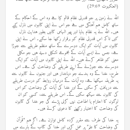
(العنکبوت 29:69)
اللہ نے زمین پر جو قدرتی نظام قائم کیا ہے وہ اس کے احکام کے
ساتھ کامل ہم آہنگی میں ہے جو اس نے اپنی کتابوں میں نازل کیے
ہیں۔ اللہ نے یہ نظام بنایا اور پھر الہامی کتابیں بطور ہدایت نازل
کیں تاکہ اس قدرتی نظام کو برقرار رکھا جا سکے۔ اس نے اپنی
کتابوں میں آیات کو ایک دوسرے کے ساتھ منظم طریقے سے جوڑا
ہے، جس نے ایسے آیات کے مجموعے تشکیل دیے ہیں جو مکمل
معنی کو ظاہر کرتے ہیں۔ اللہ نے اپنی کتابوں میں آیات کو ایک
دوسرے سے جوڑنے کے اپنے طریقے کی وضاحت کی ہے۔ اس
طرح، خدا کے وہ بندے جو دیانتدار ہیں اور جنہوں نے کتابوں سے
یہ طریقہ سیکھا ہے، وہ آیات کے درمیان روابط کو درست طریقے
سے دریافت کر سکیں گے اور خدا کی آیات کی وضاحت کو اس
کی کتابوں سے سیکھ سکیں گے۔ اس طریقے سے، کسی کو ان
لوگوں کا احترام یا اطاعت نہیں کرنی پڑے گی جو خدا کی کتابوں
کی وضاحت کا اختیار رکھنے کا دعویٰ کرتے ہیں۔
یہ خدا کی طرف سے مقرر کردہ کامل توازن ہے۔ اگر ہم “قُرآن
کی وضاحت کا علم” پر عمل کریں اور خدا کی کتاب کے بارے میں