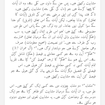
مشابہت رکھتی ہیں۔ پس جن کے دلوں میں کجی ہے، وہ ان آیات
کا پیچھا کرتے ہیں جو (دل کی کجی سے) مشابہت رکھتی ہیں؛
تاکہ فتنہ پیدا کریں اور اپنی مرضی سے اس کی تاویل (آیات کا
تعلق) کو بدلنا چاہیں۔ لیکن آیات کے اس تعلق (تاویل) کو خدا
کے سوا کوئی نہیں جانتا۔ اور وہ لوگ جن کے پاس اس علم میں
مضبوطی ہے، کہتے ہیں: ‘ہم اس علم پر ایمان رکھتے ہیں؛ یہ سب
(محکم آیات، مشابہت والی آیات اور ان کے درمیان تعلق) ہمارے
رب کی طرف سے ہیں۔’ اور نصیحت (صحیح معلومات) صرف
وہی حاصل کرتے ہیں جو دیانتدار لوگ ہیں۔”* (آل عمران 3:7)
*”محکم”* آیت وہ ہے جو کسی معاملے پر فیصلہ (حکم) شامل کرتی
ہے۔ اس لیے ہم نے “محکم” کا ترجمہ “فیصلہ کن” کیا ہے۔ تقریباً
تمام آیات کسی نہ کسی معاملے پر فیصلہ کن ہوتی ہیں۔ اس
فیصلے کی تفصیل دیگر آیات کے ذریعے بیان کی گئی ہوتی ہے جو
فیصلہ کن آیت سے مشابہت رکھتی ہیں۔
*”متشابہ”* دو مشابہ چیزوں میں سے کسی ایک کو کہتے ہیں۔ اس
علم میں، یہ ان آیات کے درمیان مشابہت کو ظاہر کرتا ہے جو ایک
دوسرے کی وضاحت کرتی ہیں۔ یہ مشابہت لغوی اور معنوی دونوں
ہو سکتی ہے۔