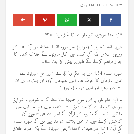
10 Ekim 2024
114 پوسٹ
*کیا خدا عورتوں کو مارنے کا حکم دیتا ہے؟*
عربی لفظ “ضرب” (درب) جو سورہ النساء 4:34 میں آیا ہے، کو
روایتی اسلامی فقہ کی کتب میں اکثر عورتوں کے خلاف تشدد کا
جواز فراہم کرنے کے طور پر پیش کیا جاتا ہے۔
سورہ النساء 4:34 میں یہ حکم دیا گیا ہے: “اور جن عورتوں سے
تمہیں نافرمانی کا خوف ہو، انہیں نصیحت کرو، اور بستروں میں ان
سے دور رہو، اور انہیں درب (مارو)۔”
یہ آیت عام طور پر اس طرح سمجھا جاتا ہے کہ یہ شوہروں کو اپنی
بیویوں کو مارنے کا حق دیتی ہے۔ تاہم، جب ہم اس آیت میں
مذکور الفاظ کے مفہوم کو قرآن کے اندر سے ہی سمجھنے کی
کوشش کرتے ہیں، تو ہمیں بلاشبہ شواہد ملتے ہیں کہ سورہ النساء
کی آیت 4:34 درحقیقت “افتداء” یعنی عورتوں کے یک طرفہ طلاق