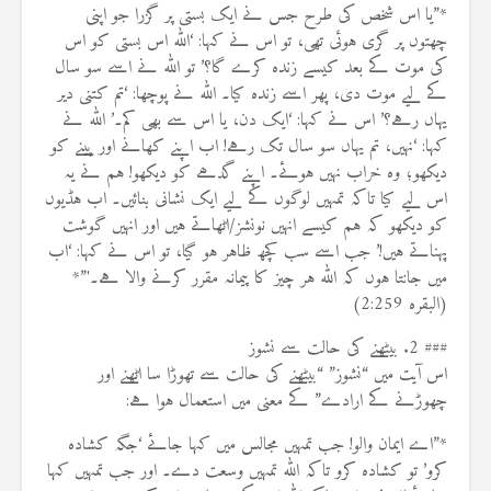
*”یا اس شخص کی طرح جس نے ایک بستی پر گزرا جو اپنی
چھتوں پر گری ہوئی تھی، تو اس نے کہا: ‘اللہ اس بستی کو اس
کی موت کے بعد کیسے زندہ کرے گا؟’ تو اللہ نے اسے سو سال
کے لیے موت دی، پھر اسے زندہ کیا۔ اللہ نے پوچھا: ‘تم کتنی دیر
یہاں رہے؟’ اس نے کہا: ‘ایک دن، یا اس سے بھی کم۔’ اللہ نے
کہا: ‘نہیں، تم یہاں سو سال تک رہے! اب اپنے کھانے اور پینے کو
دیکھو؛ وہ خراب نہیں ہوئے۔ اپنے گدھے کو دیکھو! ہم نے یہ
اس لیے کیا تاکہ تمہیں لوگوں کے لیے ایک نشانی بنائیں۔ اب ہڈیوں
کو دیکھو کہ ہم کیسے انہیں نونشز/اٹھاتے ہیں اور انہیں گوشت
پہناتے ہیں!’ جب اسے سب کچھ ظاہر ہو گیا، تو اس نے کہا: ‘اب
میں جانتا ہوں کہ اللہ ہر چیز کا پیمانہ مقرر کرنے والا ہے۔'”*
(البقرہ 2:259)
### 2. بیٹھنے کی حالت سے نشوز
اس آیت میں “نشوز” “بیٹھنے کی حالت سے تھوڑا سا اٹھنے اور
چھوڑنے کے ارادے” کے معنی میں استعمال ہوا ہے:
*”اے ایمان والو! جب تمہیں مجالس میں کہا جائے ‘جگہ کشادہ
کرو’ تو کشادہ کرو تاکہ اللہ تمہیں وسعت دے۔ اور جب تمہیں کہا