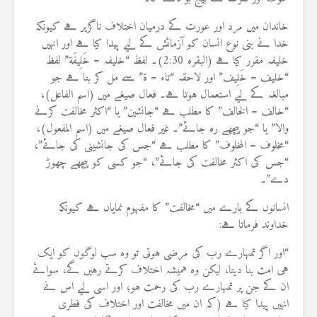
خاندان میں مرد اور عورت کے درمیان اختلاف ناگزیر ہے کیونکہ
خدا نے بنی نوع انسان کو آزمائش کے لیے پیدا کیا ہے اور انہیں
خلیفہ مقرر کیا ہے (البقرہ 2:30)۔ لفظ “خلیفہ = خَلِيفَة” لفظ
“خلیف = خَلِيف” اور لاحقہ “تاء = ة” سے مل کر بنا ہے جو
مبالغہ کے لیے استعمال ہوتا ہے۔ فعال صیغے میں (اسم الفاعل)،
“خالف = الخالف” کا مطلب ہے “جانشین” یا “اکثر مخالفت کرنے
والا” یا “جو پیچھے رہ جائے”۔ غیر فعال صیغے میں (اسم المفعول)،
“مخلوف = المخلوف” کا مطلب ہے “جس کی جانشینی کی جائے”،
“جس کی اکثر مخالفت کی جائے”، “جو کسی کو پیچھے چھوڑ
دے”۔
انسانوں کے بارے میں “مخالفت” کا مفہوم نمایاں ہے کیونکہ
خداوند فرماتا ہے:
“اور اگر تمہارے رب کی مرضی ہوتی تو وہ سب لوگوں کو ایک
ہی امت بنا دیتا، لیکن وہ ہمیشہ اختلاف کرتے رہیں گے، سوائے
ان کے جن پر تمہارے رب کی رحمت ہو؛ اور اسی لیے اس نے
انہیں پیدا کیا ہے (کہ ان میں مخالفت اور اختلاف کی فطری