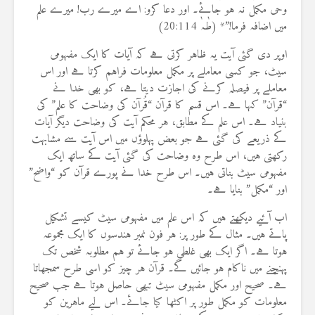
وحی مکمل نہ ہو جائے۔ اور دعا کرو: اے میرے رب! میرے علم
میں اضافہ فرما!”* (طٰہٰ 20:114)
اوپر دی گئی آیت یہ ظاہر کرتی ہے کہ آیات کا ایک مفہومی
سیٹ، جو کسی معاملے پر مکمل معلومات فراہم کرتا ہے اور اس
معاملے پر فیصلہ کرنے کی اجازت دیتا ہے، کو بھی خدا نے
“قرآن” کہا ہے۔ اس قسم کا قرآن “قُرآن کی وضاحت کا علم” کی
بنیاد ہے۔ اس علم کے مطابق، ہر محکم آیت کی وضاحت دیگر آیات
کے ذریعے کی گئی ہے جو بعض پہلوؤں میں اس آیت سے مشابہت
رکھتی ہیں، اس طرح وہ وضاحت کی گئی آیت کے ساتھ ایک
مفہومی سیٹ بناتی ہیں۔ اس طرح خدا نے پورے قرآن کو “واضح”
اور “مکمل” بنایا ہے۔
اب آئیے دیکھتے ہیں کہ اس علم میں مفہومی سیٹ کیسے تشکیل
پاتے ہیں۔ مثال کے طور پر: ہر فون نمبر ہندسوں کا ایک مجموعہ
ہوتا ہے۔ اگر ایک بھی غلطی ہو جائے تو ہم مطلوبہ شخص تک
پہنچنے میں ناکام ہو جائیں گے۔ قرآن ہر چیز کو اسی طرح سمجھاتا
ہے۔ صحیح اور مکمل مفہومی سیٹ تبھی حاصل ہوتا ہے جب صحیح
معلومات کو مکمل طور پر اکٹھا کیا جائے۔ اس لیے ماہرین کو