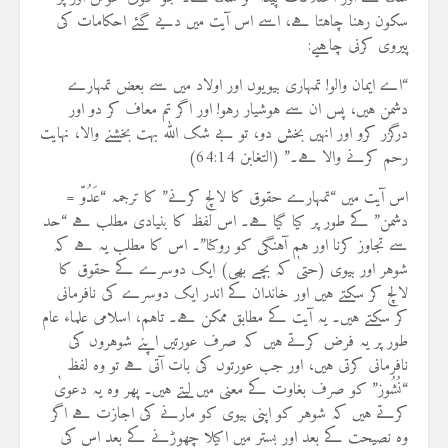
سکون رہنا چاہتا ہے، اسے اس آیت میں دیے گئے احکامات کی
پیروی کرنی چاہیے:
“اے ایمان والو! تمہاری بیویوں اور اولاد میں سے بعض تمہارے
دشمن ہیں، پس ان سے ہوشیار رہو! اور اگر تم معاف کر دو اور
درگزر کرو اور انہیں بخش دو، تو بے شک اللہ بہت بخشنے والا، نہایت
رحم کرنے والا ہے۔” (التغابن 64:14)
اس آیت میں “تمہارے حقوق کا لالچ کرنے” کا ترجمہ “عَدُوّ =
دشمن” کے طور پر کیا گیا ہے۔ اس لفظ کا بنیادی مطلب ہے “حد
سے تجاوز کرنا اور ہم آہنگی کو روکنا”۔ اس کا مطلب یہ ہے کہ
شوہر اور بیوی (حتیٰ کہ بچے بھی) ایک دوسرے کے حقوق کا
لالچ کر سکتے ہیں اور خاندان کے اندر ایک دوسرے کی نافرمانی
کر سکتے ہیں۔ یہ آیت کے مطابق ممکن ہے۔ تاہم، اسلامی علماء عام
طور پر یہ فرض کرتے ہیں کہ صرف عورتیں اپنے شوہروں کی
نافرمانی کرتی ہیں، اور جب عورتوں کی بات آتی ہے تو وہ لفظ
“نُشُوز” کو صرف بغاوت کے معنی میں لیتے ہیں۔ پھر وہ یہ دعویٰ
کرتے ہیں کہ شوہر کو اپنی بیوی کو مارنے کی اجازت ہے اگر
وہ نصیحت کے بعد اور بستر میں اکیلا چھوڑنے کے بعد اس کی