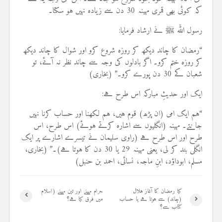
کہ کوئی بھی قمری مہینہ 30 دن سے زیادہ نہیں ہو سکتا۔
رسول اللہ ﷺ نے ارشاد فرمایا:
“رمضان کا چاند دیکھ کر روزہ شروع کرو اور شوال کا چاند دیکھ
کر روزہ ختم کرو۔ اگر بادلوں کی وجہ سے چاند نظر نہ آئے، تو
شعبان کے 30 دن پورے کرو۔” (بخاری)
ایک اور حدیثِ مبارکہ اس طرح ہے:
“ہم ایک امی (ان پڑھ) قوم ہیں، ہم لکھنا اور حساب کرنا نہیں
جانتے۔ مہینہ (انگلیوں سے اشارہ کرتے ہوئے) اس طرح، اس
طرح اور اس طرح ہے (راوی سلیمان نے تیسرے اشارے پر ایک
انگلی بند کر لی، یعنی مہینہ 29 یا 30 دن کا ہوتا ہے)۔” (بخاری،
مسلم، ابوداؤد، ابنِ ماجہ، نسائی، احمد بن حنبل)
کیا رمضان کا آغاز ہلال
حرام مہینے اور تین مہینے (اسلام
(چاند) سے ہوتا ہے یا حساب
میں فرق کیا ہے؟
کتاب سے؟