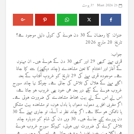
25 Mart 2026
37 پوسٹ
عنوان: کیا رمضان کے 30 دن ہونے کی کوئی دلیل موجود ہے؟
تاریخ: 20 مارچ 2026
جواب:
قمری مہینے کبھی 29 اور کبھی 30 دن کے ہوتے ہیں۔ ان مہینوں
کے آغاز اور اختتام کا تعین مشاہدے (چاند دیکھنے) سے کیا جاتا
ہے۔ موجودہ قمری مہینے کی 29 تاریخ کو غروبِ آفتاب کے بعد
اگلے مہینے کے ہلال کی تلاش کی جاتی ہے۔ چونکہ نیا چاند سورج
غروب ہونے کے کچھ دیر بعد ہی خود بھی غروب ہو جاتا ہے،
اس لیے اس کے لیے بہت محتاط مشاہدے کی ضرورت ہوتی ہے۔
اگر مغربی افق پر دھول، دھواں یا بادل ہوں، تو مشاہدہ بہت مشکل
یا ناممکن ہو سکتا ہے۔ اگر چاند نظر نہ آئے، تو جاری مہینے کے 30
دن پورے کیے جاتے ہیں۔ 30 ویں دن کی شام کو دوبارہ چاند
تلاش کرنے کی ضرورت نہیں ہوتی، کیونکہ سورج غروب ہوتے
ہی اگلا مہینہ خود بخود شروع ہو جاتا ہے۔ اس کی وجہ یہ ہے