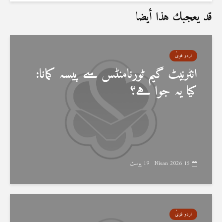
قد يعجبك هذا أيضا
اردو فتویٰ
انٹرنیٹ گیم ٹورنامنٹس سے پیسہ کمانا:
کیا یہ جوا ہے؟
15 Nisan 2026
19 پوسٹ
اردو فتویٰ