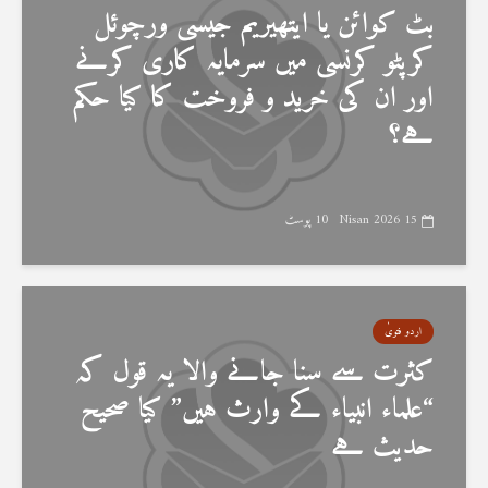
بٹ کوائن یا ایتھیریم جیسی ورچوئل
کرپٹو کرنسی میں سرمایہ کاری کرنے
اور ان کی خرید و فروخت کا کیا حکم
ہے؟
15 Nisan 2026
10 پوسٹ
اردو فتویٰ
کثرت سے سنا جانے والا یہ قول کہ
“علماء انبیاء کے وارث ہیں” کیا صحیح
حدیث ہے