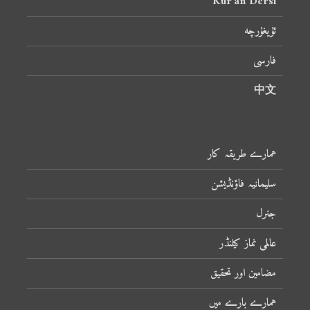
Kur’an Dersi
ئۇيغۇرچە
فارسی
中文
ہمارے طریقہ کار
سلیمانیہ فاؤنڈیشن
جنرل
عالمی نماز کیلنڈر
مضامین اور تحقیق
ہمارے بارے میں