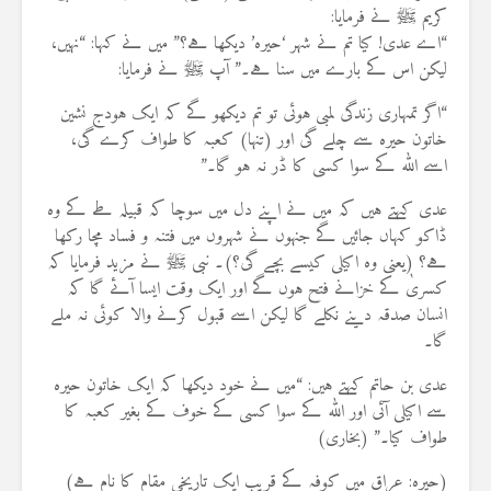
کریم ﷺ نے فرمایا:
“اے عدی! کیا تم نے شہر ‘حیرہ’ دیکھا ہے؟” میں نے کہا: “نہیں،
لیکن اس کے بارے میں سنا ہے۔” آپ ﷺ نے فرمایا:
“اگر تمہاری زندگی لمبی ہوئی تو تم دیکھو گے کہ ایک ہودج نشین
خاتون حیرہ سے چلے گی اور (تنہا) کعبہ کا طواف کرے گی،
اسے اللہ کے سوا کسی کا ڈر نہ ہو گا۔”
عدی کہتے ہیں کہ میں نے اپنے دل میں سوچا کہ قبیلہ طے کے وہ
ڈاکو کہاں جائیں گے جنہوں نے شہروں میں فتنہ و فساد مچا رکھا
ہے؟ (یعنی وہ اکیلی کیسے بچے گی؟)۔ نبی ﷺ نے مزید فرمایا کہ
کسریٰ کے خزانے فتح ہوں گے اور ایک وقت ایسا آئے گا کہ
انسان صدقہ دینے نکلے گا لیکن اسے قبول کرنے والا کوئی نہ ملے
گا۔
عدی بن حاتم کہتے ہیں: “میں نے خود دیکھا کہ ایک خاتون حیرہ
سے اکیلی آئی اور اللہ کے سوا کسی کے خوف کے بغیر کعبہ کا
طواف کیا۔” (بخاری)
(حیرہ: عراق میں کوفہ کے قریب ایک تاریخی مقام کا نام ہے)