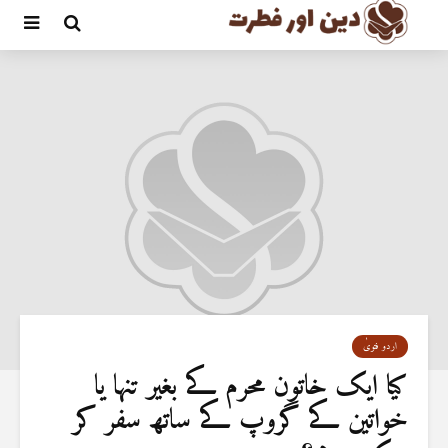
اردو فتویٰ
کیا ایک خاتون محرم کے بغیر تنہا یا
خواتین کے گروپ کے ساتھ سفر کر