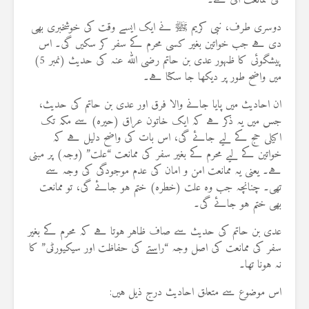
کی ممانعت آئی ہے۔
دوسری طرف، نبی کریم ﷺ نے ایک ایسے وقت کی خوشخبری بھی
دی ہے جب خواتین بغیر کسی محرم کے سفر کر سکیں گی۔ اس
پیشگوئی کا ظہور عدی بن حاتم رضی اللہ عنہ کی حدیث (نمبر 5)
میں واضح طور پر دیکھا جا سکتا ہے۔
ان احادیث میں پایا جانے والا فرق اور عدی بن حاتم کی حدیث،
جس میں یہ ذکر ہے کہ ایک خاتون عراق (حیرہ) سے مکہ تک
اکیلی حج کے لیے جائے گی، اس بات کی واضح دلیل ہے کہ
خواتین کے لیے محرم کے بغیر سفر کی ممانعت “علت” (وجہ) پر مبنی
ہے۔ یعنی یہ ممانعت امن و امان کی عدم موجودگی کی وجہ سے
تھی۔ چنانچہ جب وہ علت (خطرہ) ختم ہو جائے گی، تو ممانعت
بھی ختم ہو جائے گی۔
عدی بن حاتم کی حدیث سے صاف ظاہر ہوتا ہے کہ محرم کے بغیر
سفر کی ممانعت کی اصل وجہ “راستے کی حفاظت اور سیکیورٹی” کا
نہ ہونا تھا۔
اس موضوع سے متعلق احادیث درج ذیل ہیں: