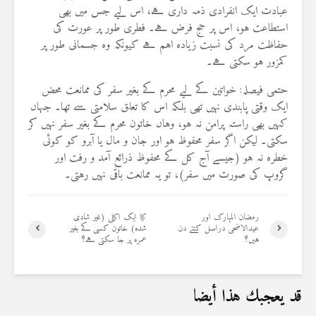
عبادت ایک انفرادی ذمہ داری ہے، اس لیے جس میں بھی
استطاعت ہو، اس پر حج فرض ہے۔ فطری طور پر عورت کی
حفاظت مرد کی نسبت زیادہ اہم ہے کیونکہ وہ جسمانی طور پر
کمزور ہو سکتی ہے۔
حتمی فیصلہ: خواتین کے لیے محرم کے بغیر سفر کی ممانعت محض
ایک وقتی پابندی نہیں تھی بلکہ اس کا تعلق سلامتی سے تھا۔ جہاں
کہیں بھی راستہ پرامن نہ ہو، وہاں خاتون محرم کے بغیر سفر نہیں کر
سکتی۔ لیکن اگر سفر محفوظ ہو اور جان و مال یا آبرو کو کوئی
خطرہ نہ ہو (جیسے آج کل کے محفوظ ذرائع آمد و رفت اور
گروپ کی صورت میں سفر)، تو یہ ممانعت باقی نہیں رہتی۔
رمضان المبارک اور
کیا ایک اکیلی (غیر شادی
عیدالاضحیٰ دراصل کتنے دن
شدہ) خاتون کسی کے بغیر
ہیں؟
عمرہ پر جا سکتی ہے؟
قد يعجبك هذا أيضا