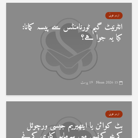
اردو فتویٰ
انٹرنیٹ گیم ٹورنامنٹس سے پیسہ کمانا:
کیا یہ جوا ہے؟
15 Nisan 2026
19 پوسٹ
اردو فتویٰ
بٹ کوائن یا ایتھیریم جیسی ورچوئل
کرپٹو کرنسی میں سرمایہ کاری کرنے