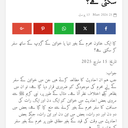
سکتی ہے؟
25 Mart 2026
13 پوسٹ
کیا ایک خاتون محرم کے بغیر تنہا یا خواتین کے گروپ کے ساتھ سفر
کر سکتی ہے؟
تاریخ: 15 مارچ 2025
جواب:
جب ہم ان احادیث کا مطالعہ کرتے ہیں جن میں خواتین کے سفر
کے لیے محرم کی موجودگی کو ضروری قرار دیا گیا ہے، تو ان میں
بظاہر کچھ اختلاف نظر آتا ہے۔ مثال کے طور پر، نبی کریم ﷺ سے
مروی بعض احادیث میں خواتین کو ایک دن اور ایک رات کی
مسافت کا سفر محرم کے بغیر کرنے سے منع کیا گیا ہے، بعض میں
دو دن اور دو رات، بعض میں تین دن اور تین رات، جبکہ بعض
احادیث میں وقت کی قید کے بغیر مطلق طور پر محرم کے بغیر سفر