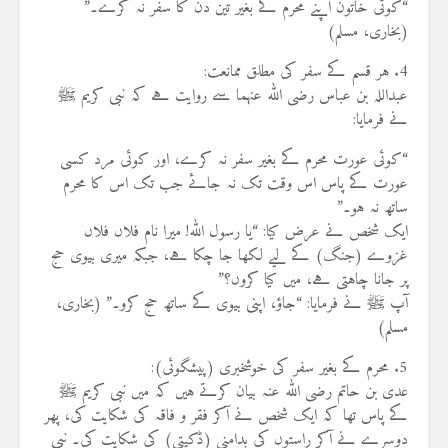
“کوئی خاتون اپنے محرم کے بغیر تین دن کا سفر نہ کرے۔”
(بخاری، مسلم)
4. ہر قسم کے سفر کی مطلق ممانعت:
عبداللہ بن عباس رضی اللہ عنہما سے روایت ہے کہ نبی کریم ﷺ
نے فرمایا:
“کوئی عورت محرم کے بغیر سفر نہ کرے، اور کوئی مرد کسی
عورت کے پاس اس وقت تک نہ جائے جب تک اس کا محرم
ساتھ نہ ہو۔”
ایک شخص نے عرض کیا: “یا رسول اللہ! میرا نام فلاں فلاں
غزوے (جنگ) کے لیے لکھا جا چکا ہے، جبکہ میری بیوی حج
پر جانا چاہتی ہے، میں کیا کروں؟”
آپ ﷺ نے فرمایا: “جاؤ، اپنی بیوی کے ساتھ حج کرو۔” (بخاری،
مسلم)
5. محرم کے بغیر سفر کی خوشخبری (پیشگوئی):
عدی بن حاتم رضی اللہ عنہ بیان کرتے ہیں کہ میں نبی کریم ﷺ
کے پاس تھا کہ ایک شخص نے آکر فقر و فاقہ کی شکایت کی، پھر
دوسرے نے آکر راستوں کی بدامنی (ڈکیتی) کی شکایت کی۔ نبی