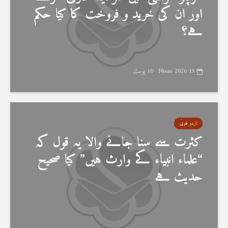
اور ان کی خرید و فروخت کا کیا حکم
ہے؟
15 Nisan 2026
10 پوسٹ
اردو فتویٰ
کثرت سے سنا جانے والا یہ قول کہ
“علماء انبیاء کے وارث ہیں” کیا صحیح
حدیث ہے