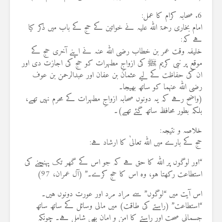
6. صحابہ کرام کا عمل:
امام بخاری رحمۃ اللہ علیہ نے خواتین کے حج کے باب میں ذکر کیا
ہے کہ:
خلیفہ وقت عمر بن خطاب رضی اللہ عنہ نے اپنے آخری حج کے
موقع پر نبی کریم ﷺ کی ازواجِ مطہرات کو حج کی اجازت دی اور
ان کی حفاظت کے لیے عثمان بن عفان اور عبدالرحمن بن عوف
رضی اللہ عنہما کو ساتھ بھیجا۔
(واضح رہے کہ یہ دونوں صحابہ ازواجِ مطہرات کے محرم نہیں تھے،
بلکہ بطور محافظ ساتھ گئے تھے)۔
خلاصہ و نتیجہ:
حج کے بارے میں اللہ تعالیٰ کا ارشاد ہے:
“اور لوگوں پر اللہ کا حق ہے کہ جو اس کے گھر تک پہنچنے کی
استطاعت رکھتا ہو، وہ اس کا حج کرے۔” (آل عمران، 97)
اس آیت میں “لوگوں” سے مراد مرد اور عورت دونوں ہیں۔
“استطاعت” (راستے کی طاقت) میں مالی وسائل کے ساتھ ساتھ
جسمانی صحت اور راستے کا امن و امان بھی شامل ہے۔ چونکہ