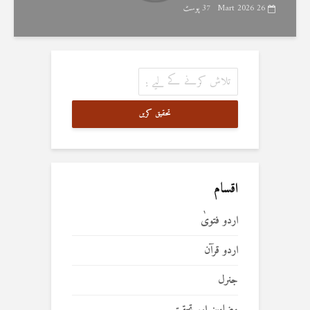
26 Mart 2026
37 پوسٹ
تحقیق کریں
اقسام
اردو فتویٰ
اردو قرآن
جنرل